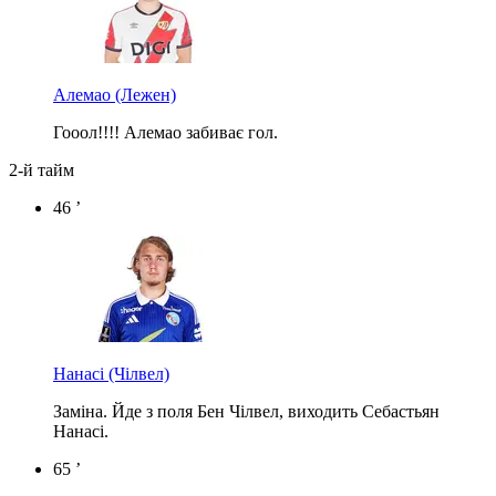
Алемао
(Лежен)
Гооол!!!! Алемао забиває гол.
2-й тайм
46 ’
Нанасі
(Чілвел)
Заміна. Йде з поля Бен Чілвел, виходить Себастьян
Нанасі.
65 ’