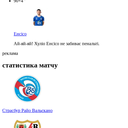
90+4 ’
Енсісо
Ай-яй-яй! Хуліо Енсісо не забиває пенальті.
реклама
статистика матчу
Страсбур
Райо Вальєкано