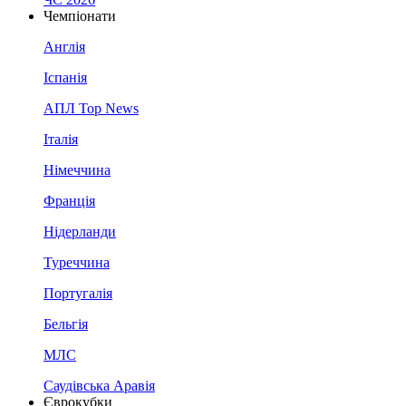
Чемпіонати
Англія
Іспанія
АПЛ Top News
Італія
Німеччина
Франція
Нідерланди
Туреччина
Португалія
Бельгія
МЛС
Саудівська Аравія
Єврокубки