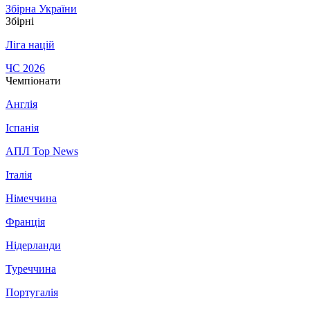
Збірна України
Збірні
Ліга націй
ЧС 2026
Чемпіонати
Англія
Іспанія
АПЛ Top News
Італія
Німеччина
Франція
Нідерланди
Туреччина
Португалія