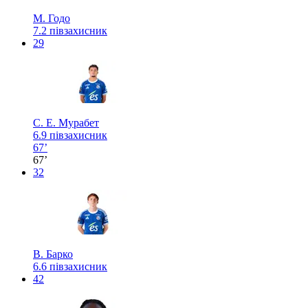
М. Годо
7.2
півзахисник
29
С. Е. Мурабет
6.9
півзахисник
67’
67’
32
В. Барко
6.6
півзахисник
42