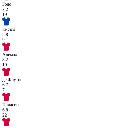
Годо
7.2
19
Енсісо
5.8
9
Алемао
8.2
19
де Фрутос
6.7
7
Паласон
6.8
22