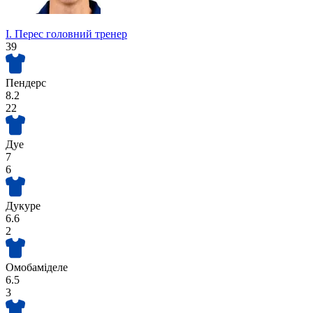
І. Перес
головний тренер
39
Пендерс
8.2
22
Дуе
7
6
Дукуре
6.6
2
Омобаміделе
6.5
3