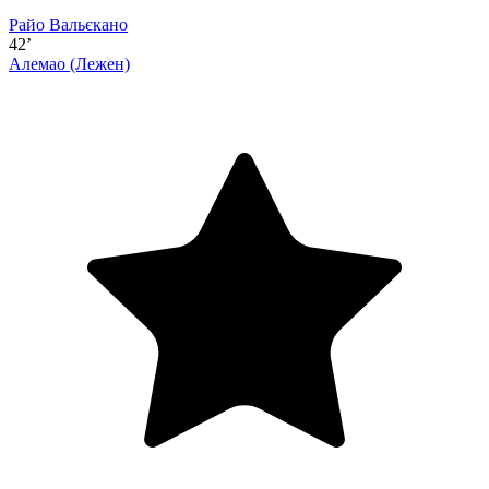
Райо Вальєкано
42’
Алемао
(Лежен)