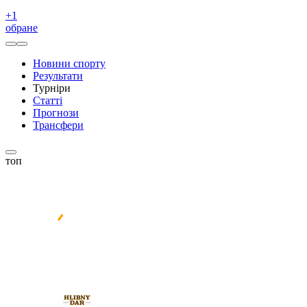
+
1
обране
Новини спорту
Результати
Турніри
Статті
Прогнози
Трансфери
топ