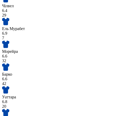
Чілвел
6.4
29
Ель Мурабет
6.9
7
Морейра
6.6
32
Барко
6.6
42
Уаттара
6.8
20