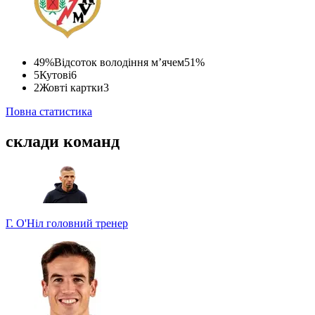
49%
Відсоток володіння м’ячем
51%
5
Кутові
6
2
Жовті картки
3
Повна статистика
склади команд
Г. О'Ніл
головний тренер