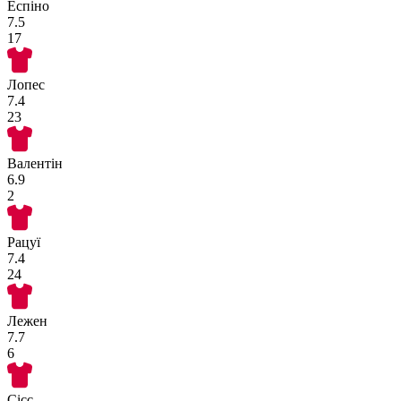
Еспіно
7.5
17
Лопес
7.4
23
Валентін
6.9
2
Рацуї
7.4
24
Лежен
7.7
6
Сісс