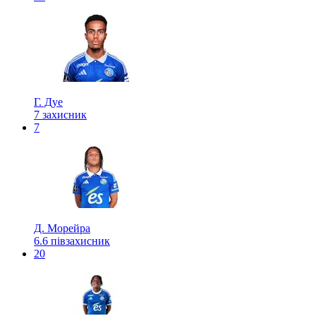
Г. Дуе
7
захисник
7
Д. Морейра
6.6
півзахисник
20