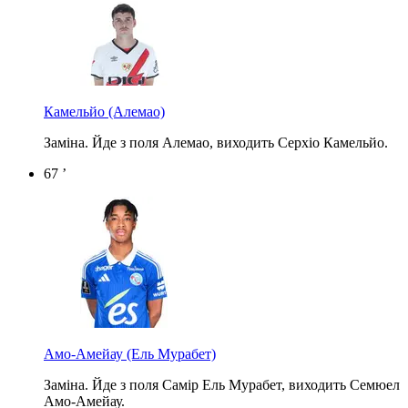
Камельйо
(Алемао)
Заміна. Йде з поля Алемао, виходить Серхіо Камельйо.
67 ’
Амо-Амейау
(Ель Мурабет)
Заміна. Йде з поля Самір Ель Мурабет, виходить Семюел
Амо-Амейау.