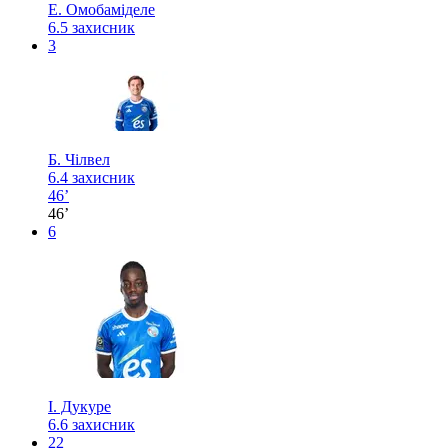
Е. Омобаміделе
6.5
захисник
3
Б. Чілвел
6.4
захисник
46’
46’
6
І. Дукуре
6.6
захисник
22