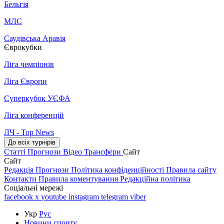
Бельгія
МЛС
Саудівська Аравія
Єврокубки
Ліга чемпіонів
Ліга Європи
Суперкубок УЄФА
Ліга конференцій
ЛЧ - Top News
До всіх турнірів
Статті
Прогнози
Відео
Трансфери
Сайт
Сайт
Редакція
Прогнози
Політика конфіденційності
Правила сайту
Контакти
Правила коментування
Редакційна політика
Соціальні мережі
facebook
x
youtube
instagram
telegram
viber
Укр
Рус
Новини спорту