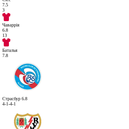
7.5
3
Чаваррія
6.8
13
Баталья
7.8
Страсбур
6.8
4-1-4-1