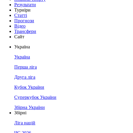
Результати
Турніри
Статті
Прогнози
Відео
Трансфери
Сайт
Україна
Україна
Перша ліга
Друга ліга
Кубок України
Суперкубок України
Збірна України
Збірні
Ліга націй
ЧС 2026