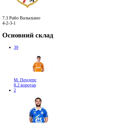
7.3
Райо Вальєкано
4-2-3-1
Основний склад
39
М. Пендерс
8.2
воротар
2