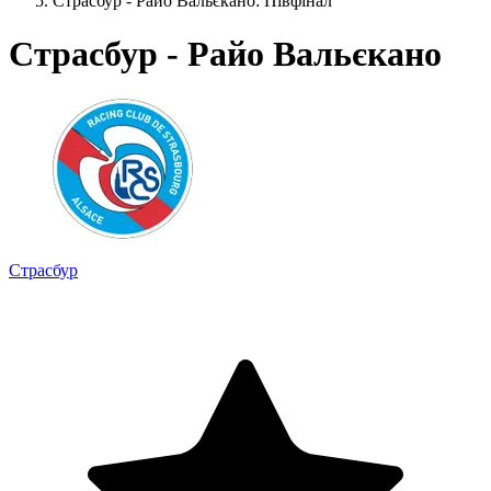
Страсбур - Райо Вальєкано: Півфінал
Страсбур - Райо Вальєкано
Страсбур