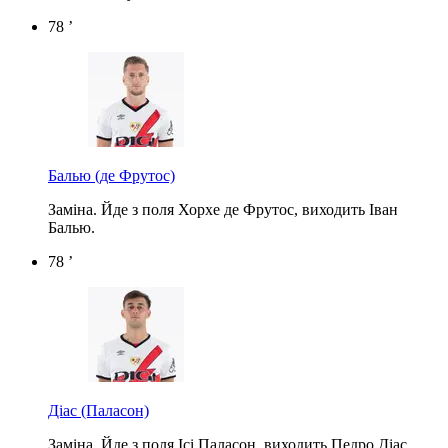
78 ’
Балью
(де Фрутос)
Заміна. Йде з поля Хорхе де Фрутос, виходить Іван
Балью.
78 ’
Діас
(Паласон)
Заміна. Йде з поля Ісі Паласон, виходить Педро Діас.