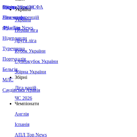
Збірна України
Італія
Суперкубок УЄФА
Україна
Німеччина
Ліга конференцій
Україна
Франція
ЛЧ - Top News
Перша ліга
Нідерланди
Друга ліга
Туреччина
Кубок України
Португалія
Суперкубок України
Бельгія
Збірна України
Збірні
МЛС
Ліга націй
Саудівська Аравія
ЧС 2026
Чемпіонати
Англія
Іспанія
АПЛ Top News