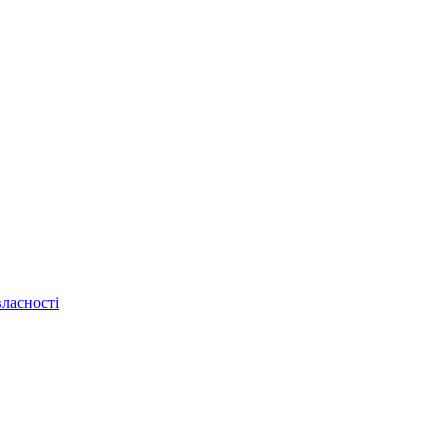
ласності