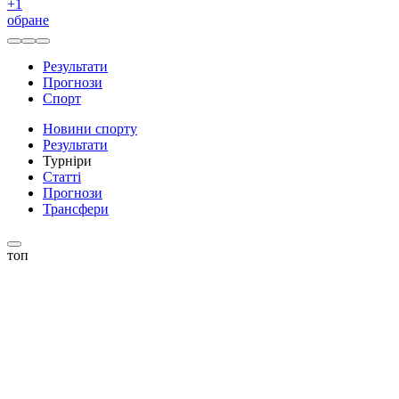
+
1
обране
Результати
Прогнози
Спорт
Новини спорту
Результати
Турніри
Статті
Прогнози
Трансфери
топ