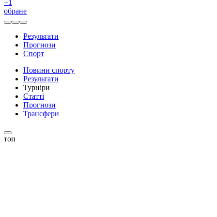
+
1
обране
Результати
Прогнози
Спорт
Новини спорту
Результати
Турніри
Статті
Прогнози
Трансфери
топ