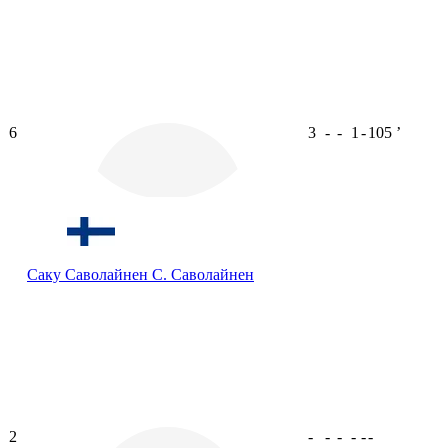
6
3
-
-
1
-
105
ʼ
Саку Саволайнен
С. Саволайнен
2
-
-
-
-
-
-