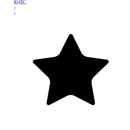
КуПС
-
-