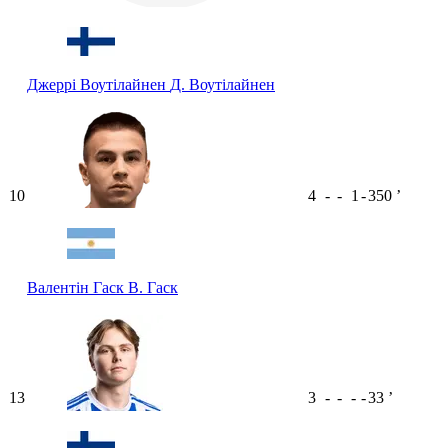
Джеррі Воутілайнен
Д. Воутілайнен
10
4
-
-
1
-
350
ʼ
Валентін Гаск
В. Гаск
13
3
-
-
-
-
33
ʼ