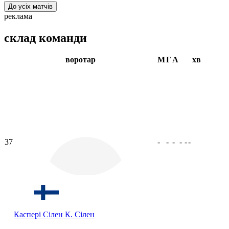
До усіх матчів
реклама
склад команди
воротар
М
Г
А
хв
37
-
-
-
-
-
-
Каспері Сілен
К. Сілен