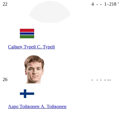
22
4
-
-
1
-
218
ʼ
Сайкоу Турей
С. Турей
26
-
-
-
-
-
-
Ааро Тойвонен
А. Тойвонен