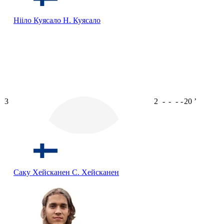
Нііло Куясало
Н. Куясало
3
2
-
-
-
-
20
ʼ
Саку Хейсканен
С. Хейсканен