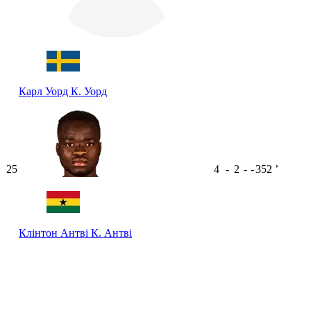
Карл Уорд
К. Уорд
25
4
-
2
-
-
352
ʼ
Клінтон Антві
К. Антві