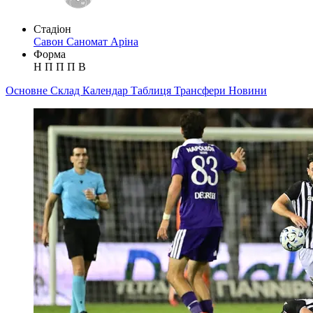
Стадіон
Савон Саномат Аріна
Форма
Н
П
П
П
В
Основне
Склад
Календар
Таблиця
Трансфери
Новини