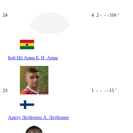
24
4
2
-
-
-
316
ʼ
Боб Ніі Арма
Б. Н. Арма
23
1
-
-
-
-
15
ʼ
Аррту Летйонен
А. Летйонен