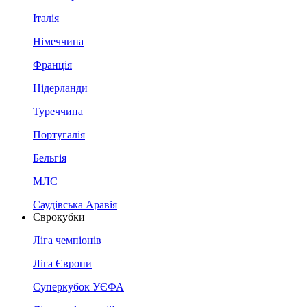
Італія
Німеччина
Франція
Нідерланди
Туреччина
Португалія
Бельгія
МЛС
Саудівська Аравія
Єврокубки
Ліга чемпіонів
Ліга Європи
Суперкубок УЄФА