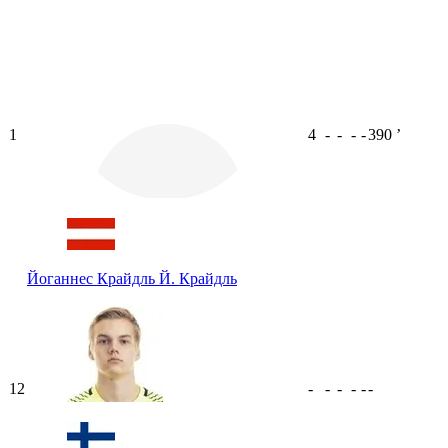
1
4
-
-
-
-
390
ʼ
Йоганнес Крайдль
Й. Крайдль
12
-
-
-
-
-
-