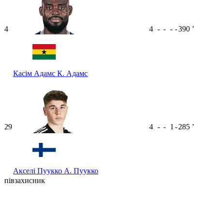
4
4
-
-
-
-
390
ʼ
Касім Адамс
К. Адамс
29
4
-
-
1
-
285
ʼ
Акселі Пуукко
А. Пуукко
півзахисник