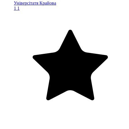
Універсітатя Крайова
1
1