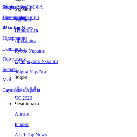
Збірна України
Італія
Суперкубок УЄФА
Україна
Німеччина
Ліга конференцій
Україна
Франція
ЛЧ - Top News
Перша ліга
Нідерланди
Друга ліга
Туреччина
Кубок України
Португалія
Суперкубок України
Бельгія
Збірна України
Збірні
МЛС
Ліга націй
Саудівська Аравія
ЧС 2026
Чемпіонати
Англія
Іспанія
АПЛ Top News