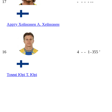
17
-
-
-
-
-
-
Аррту Хейнонен
А. Хейнонен
16
4
-
-
1
-
355
ʼ
Томмі Юрі
Т. Юрі