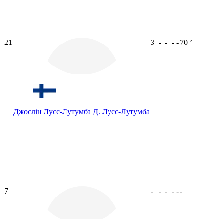
21
3
-
-
-
-
70
ʼ
Джослін Луєє-Лутумба
Д. Луєє-Лутумба
7
-
-
-
-
-
-