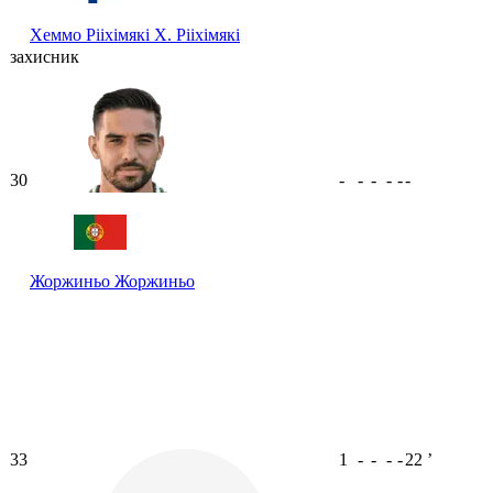
Хеммо Рііхімякі
Х. Рііхімякі
захисник
30
-
-
-
-
-
-
Жоржиньо
Жоржиньо
33
1
-
-
-
-
22
ʼ