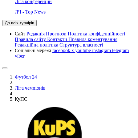
Ліга конференцій
ЛЧ - Top News
До всіх турнірів
Сайт
Редакція
Прогнози
Політика конфіденційності
Правила сайту
Контакти
Правила коментування
Редакційна політика
Структура власності
Соціальні мережі
facebook
x
youtube
instagram
telegram
viber
Футбол 24
Ліга чемпіонів
КуПС