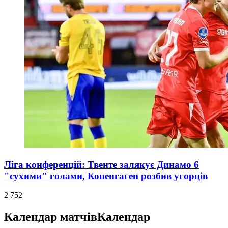
Ліга конференцій: Твенте залякує Динамо 6
"сухими" голами, Копенгаген розбив угорців
2 752
Календар матчів
Календар