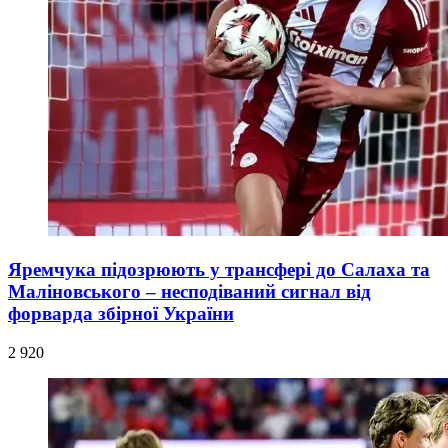
Яремчука підозрюють у трансфері до Салаха та
Маліновського – несподіваний сигнал від
форварда збірної України
2 920