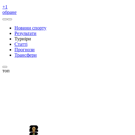
+
1
обране
Новини спорту
Результати
Турніри
Статті
Прогнози
Трансфери
топ