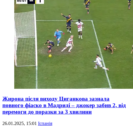
Жирона після виходу Циганкова зазнала
повного фіаско в Мадриді – джокер забив 2, від
перемоги до поразки за 3 хвилини
26.01.2025, 15:01
Іспанія