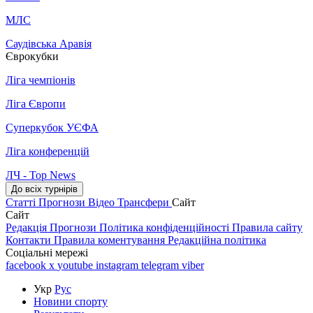
МЛС
Саудівська Аравія
Єврокубки
Ліга чемпіонів
Ліга Європи
Суперкубок УЄФА
Ліга конференцій
ЛЧ - Top News
До всіх турнірів
Статті
Прогнози
Відео
Трансфери
Сайт
Сайт
Редакція
Прогнози
Політика конфіденційності
Правила сайту
Контакти
Правила коментування
Редакційна політика
Соціальні мережі
facebook
x
youtube
instagram
telegram
viber
Укр
Рус
Новини спорту