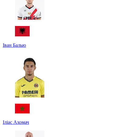
Іван Балью
Іліас Ахомач