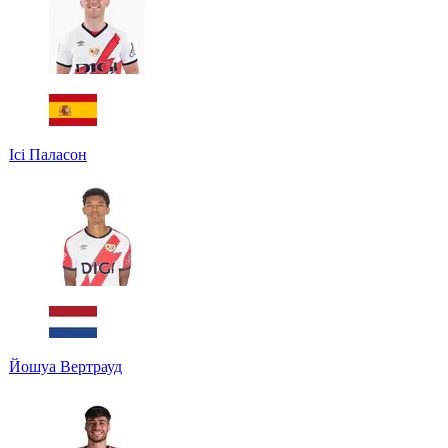
Ісі Паласон
Йошуа Вертрауд