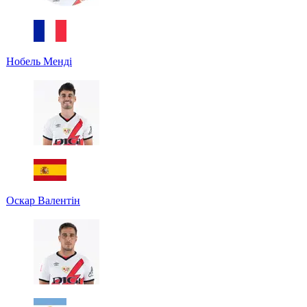
Нобель Менді
Оскар Валентін