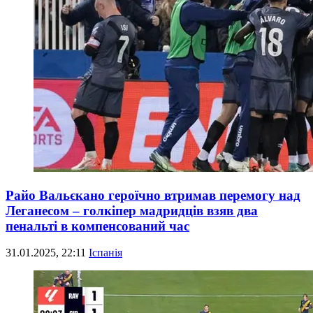
Райо Вальєкано героїчно втримав перемогу над
Леганесом – голкіпер мадридців взяв два
пенальті в компенсований час
31.01.2025, 22:11
Іспанія