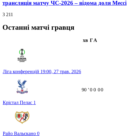
трансляція матчу ЧС-2026 – відома доля Мессі
3 211
Останні матчі гравця
хв
Г
А
Ліга конференцій
19:00,
27 трав. 2026
90
ʼ
0
0
0
0
Крістал Пелас
1
Райо Вальєкано
0