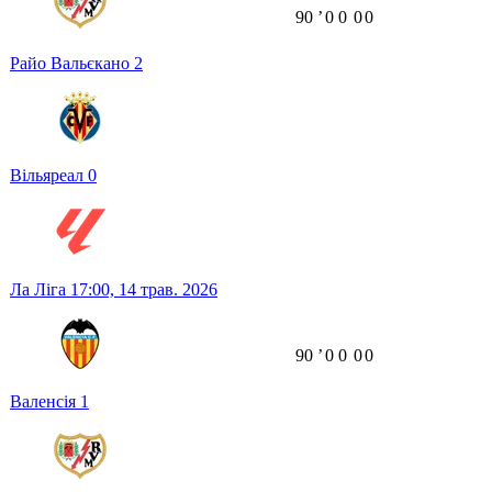
90
ʼ
0
0
0
0
Райо Вальєкано
2
Вільяреал
0
Ла Ліга
17:00,
14 трав. 2026
90
ʼ
0
0
0
0
Валенсія
1