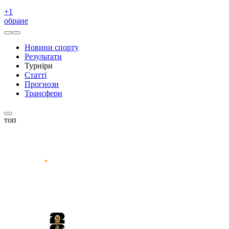
+
1
обране
Новини спорту
Результати
Турніри
Статті
Прогнози
Трансфери
топ