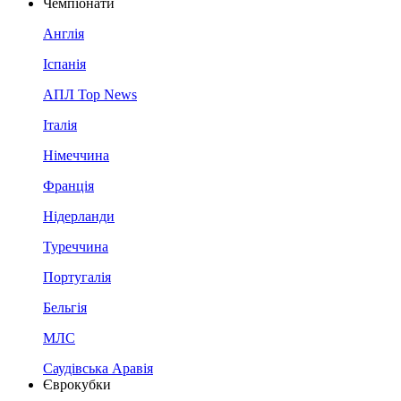
Чемпіонати
Англія
Іспанія
АПЛ Top News
Італія
Німеччина
Франція
Нідерланди
Туреччина
Португалія
Бельгія
МЛС
Саудівська Аравія
Єврокубки