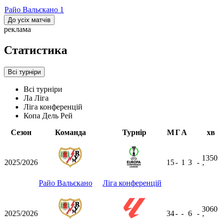
Райо Вальєкано
1
До усіх матчів
реклама
Статистика
Всі турніри
Всі турніри
Ла Ліга
Ліга конференцій
Копа Дель Рей
Сезон
Команда
Турнір
М
Г
А
хв
1350
2025/2026
15
-
1
3
-
ʼ
Райо Вальєкано
Ліга конференцій
3060
2025/2026
34
-
-
6
-
ʼ