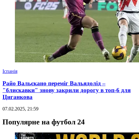
Іспанія
Райо Вальєкано переміг Вальядолід –
"блискавки" знову закрили дорогу в топ-6 для
Циганкова
07.02.2025, 21:59
Популярне на футбол 24