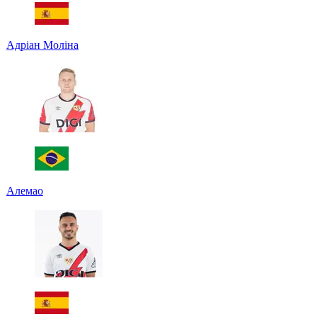
Адріан Моліна
Алемао