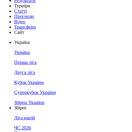
Результати
Турніри
Статті
Прогнози
Відео
Трансфери
Сайт
Україна
Україна
Перша ліга
Друга ліга
Кубок України
Суперкубок України
Збірна України
Збірні
Ліга націй
ЧС 2026