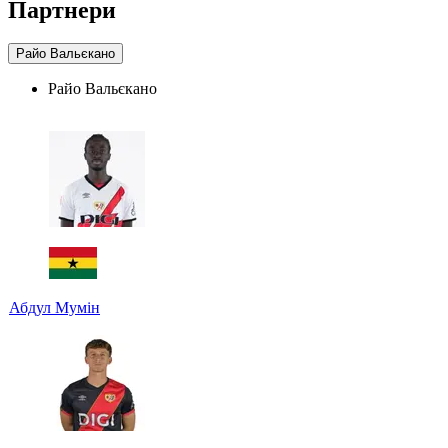
Партнери
Райо Вальєкано
Райо Вальєкано
Абдул Мумін