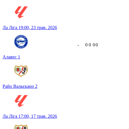
Ла Ліга
19:00,
23 трав. 2026
-
0
0
0
0
Алавес
1
Райо Вальєкано
2
Ла Ліга
17:00,
17 трав. 2026