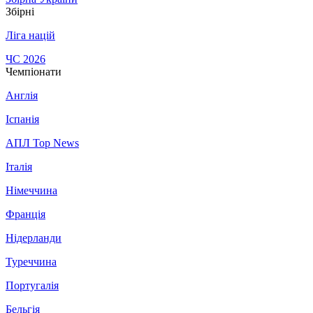
Збірні
Ліга націй
ЧС 2026
Чемпіонати
Англія
Іспанія
АПЛ Top News
Італія
Німеччина
Франція
Нідерланди
Туреччина
Португалія
Бельгія