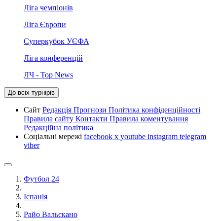
Ліга чемпіонів
Ліга Європи
Суперкубок УЄФА
Ліга конференцій
ЛЧ - Top News
До всіх турнірів
Сайт
Редакція
Прогнози
Політика конфіденційності
Правила сайту
Контакти
Правила коментування
Редакційна політика
Соціальні мережі
facebook
x
youtube
instagram
telegram
viber
Футбол 24
Іспанія
Райо Вальєкано