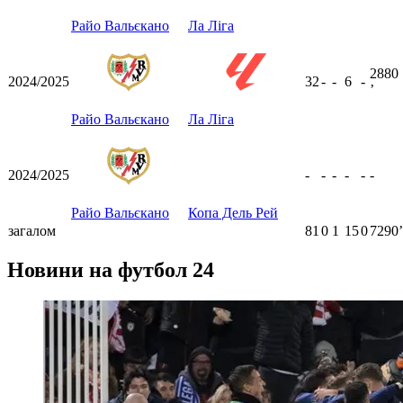
Райо Вальєкано
Ла Ліга
2880
2024/2025
32
-
-
6
-
ʼ
Райо Вальєкано
Ла Ліга
2024/2025
-
-
-
-
-
-
Райо Вальєкано
Копа Дель Рей
загалом
81
0
1
15
0
7290ʼ
Новини на футбол 24