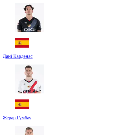
Дані Карденас
Жерар Гумбау