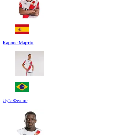
Карлос Мартін
Луїс Феліпе