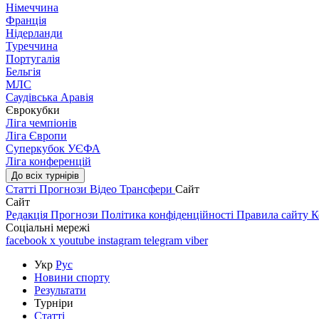
Німеччина
Франція
Нідерланди
Туреччина
Португалія
Бельгія
МЛС
Саудівська Аравія
Єврокубки
Ліга чемпіонів
Ліга Європи
Суперкубок УЄФА
Ліга конференцій
До всіх турнірів
Статті
Прогнози
Відео
Трансфери
Сайт
Сайт
Редакція
Прогнози
Політика конфіденційності
Правила сайту
К
Соціальні мережі
facebook
x
youtube
instagram
telegram
viber
Укр
Рус
Новини спорту
Результати
Турніри
Статті