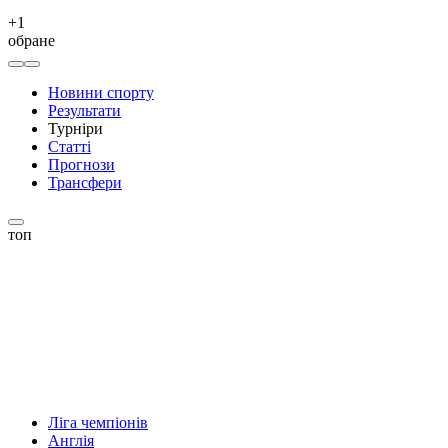
+
1
обране
Новини спорту
Результати
Турніри
Статті
Прогнози
Трансфери
топ
Ліга чемпіонів
Англія