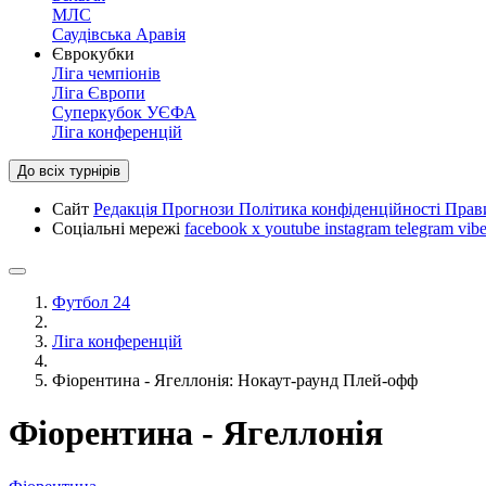
МЛС
Саудівська Аравія
Єврокубки
Ліга чемпіонів
Ліга Європи
Суперкубок УЄФА
Ліга конференцій
До всіх турнірів
Сайт
Редакція
Прогнози
Політика конфіденційності
Прав
Соціальні мережі
facebook
x
youtube
instagram
telegram
vibe
Футбол 24
Ліга конференцій
Фіорентина - Ягеллонія: Нокаут-раунд Плей-офф
Фіорентина - Ягеллонія