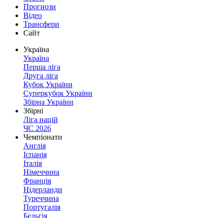
Прогнози
Відео
Трансфери
Сайт
Україна
Україна
Перша ліга
Друга ліга
Кубок України
Суперкубок України
Збірна України
Збірні
Ліга націй
ЧС 2026
Чемпіонати
Англія
Іспанія
Італія
Німеччина
Франція
Нідерланди
Туреччина
Португалія
Бельгія