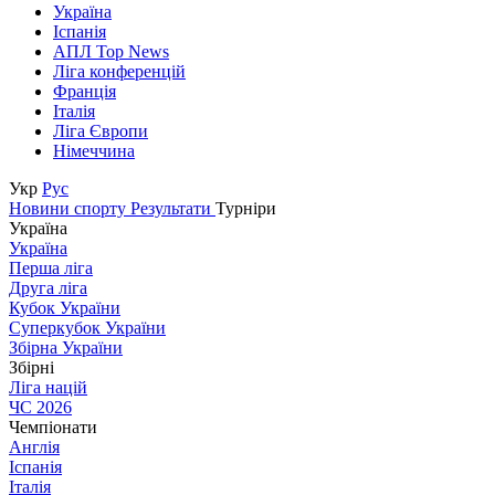
Україна
Іспанія
АПЛ Top News
Ліга конференцій
Франція
Італія
Ліга Європи
Німеччина
Укр
Рус
Новини спорту
Результати
Турніри
Україна
Україна
Перша ліга
Друга ліга
Кубок України
Суперкубок України
Збірна України
Збірні
Ліга націй
ЧС 2026
Чемпіонати
Англія
Іспанія
Італія