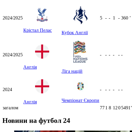
2024/2025
5
-
-
1
-
360
ʼ
Крістал Пелас
Кубок Англії
2024/2025
-
-
-
-
-
-
Англія
Ліга націй
2024
-
-
-
-
-
-
Чемпіонат Європи
Англія
загалом
77
1
8
12
0
5491ʼ
Новини на футбол 24