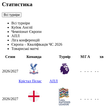
Статистика
Всі турніри
Всі турніри
Кубок Англії
Чемпіонат Європи
АПЛ
Ліга конференцій
Європа – Кваліфікація ЧС 2026
Товариські матчі
Сезон
Команда
Турнір
М
Г
А
хв
2026/2027
-
-
-
-
-
-
Крістал Пелас
АПЛ
2026/2027
-
-
-
-
-
-