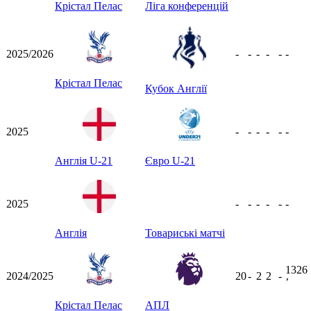
Крістал Пелас
Ліга конференцій
2025/2026
-
-
-
-
-
-
Крістал Пелас
Кубок Англії
2025
-
-
-
-
-
-
Англія U-21
Євро U-21
2025
-
-
-
-
-
-
Англія
Товариські матчі
1326
2024/2025
20
-
2
2
-
ʼ
Крістал Пелас
АПЛ