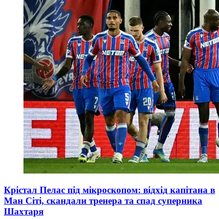
Крістал Пелас під мікроскопом: відхід капітана в
Ман Сіті, скандали тренера та спад суперника
Шахтаря