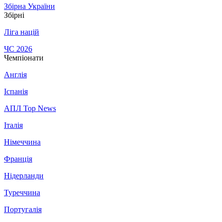
Збірна України
Збірні
Ліга націй
ЧС 2026
Чемпіонати
Англія
Іспанія
АПЛ Top News
Італія
Німеччина
Франція
Нідерланди
Туреччина
Португалія