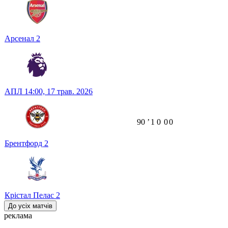
Арсенал
2
АПЛ
14:00,
17 трав. 2026
90
ʼ
1
0
0
0
Брентфорд
2
Крістал Пелас
2
До усіх матчів
реклама