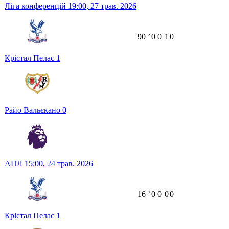
Ліга конференцій
19:00,
27 трав. 2026
90
ʼ
0
0
1
0
Крістал Пелас
1
Райо Вальєкано
0
АПЛ
15:00,
24 трав. 2026
16
ʼ
0
0
0
0
Крістал Пелас
1