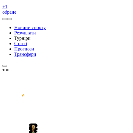
+
1
обране
Новини спорту
Результати
Турніри
Статті
Прогнози
Трансфери
топ