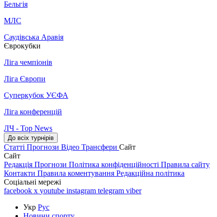
Бельгія
МЛС
Саудівська Аравія
Єврокубки
Ліга чемпіонів
Ліга Європи
Суперкубок УЄФА
Ліга конференцій
ЛЧ - Top News
До всіх турнірів
Статті
Прогнози
Відео
Трансфери
Сайт
Сайт
Редакція
Прогнози
Політика конфіденційності
Правила сайту
Контакти
Правила коментування
Редакційна політика
Соціальні мережі
facebook
x
youtube
instagram
telegram
viber
Укр
Рус
Новини спорту