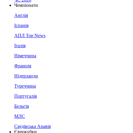
Чемпіонати
Англія
Іспанія
АПЛ Top News
Італія
Німеччина
Франція
Нідерланди
Туреччина
Португалія
Бельгія
МЛС
Саудівська Аравія
Єврокубки