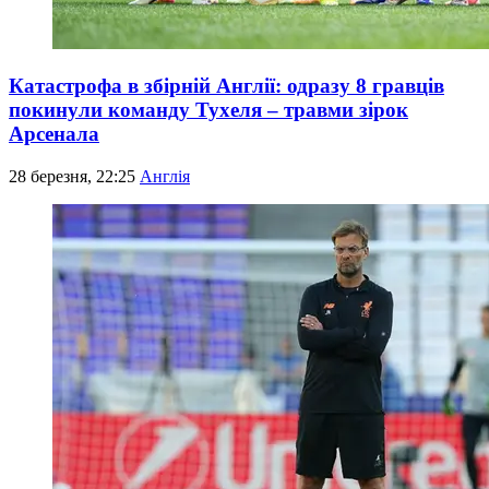
Катастрофа в збірній Англії: одразу 8 гравців
покинули команду Тухеля – травми зірок
Арсенала
28 березня, 22:25
Англія