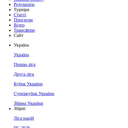
Результати
Турніри
Статті
Прогнози
Відео
Трансфери
Сайт
Україна
Україна
Перша ліга
Друга ліга
Кубок України
Суперкубок України
Збірна України
Збірні
Ліга націй
ЧС 2026