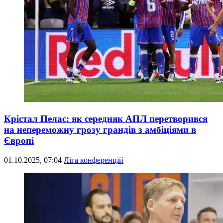
Крістал Пелас: як середняк АПЛ перетворився
на непереможну грозу грандів з амбіціями в
Європі
01.10.2025, 07:04
Ліга конференцій