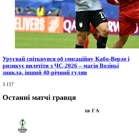
Уругвай спіткнувся об сенсаційну Кабо-Верде і
ризикує вилетіти з ЧС-2026 – магія Возіньї
зникла, інший 40-річний гуляв
3 157
Останні матчі гравця
хв
Г
А