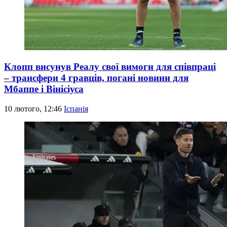
Клопп висунув Реалу свої вимоги для співпраці
– трансфери 4 гравців, погані новини для
Мбаппе і Вінісіуса
10 лютого, 12:46
Іспанія