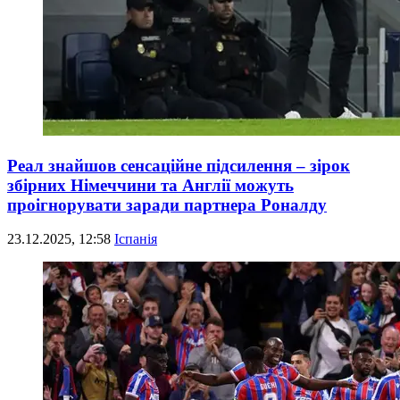
Реал знайшов сенсаційне підсилення – зірок
збірних Німеччини та Англії можуть
проігнорувати заради партнера Роналду
23.12.2025, 12:58
Іспанія