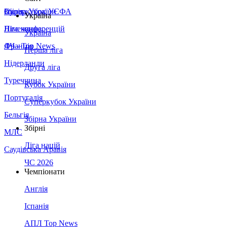
Збірна України
Італія
Суперкубок УЄФА
Україна
Німеччина
Ліга конференцій
Україна
Франція
ЛЧ - Top News
Перша ліга
Нідерланди
Друга ліга
Туреччина
Кубок України
Португалія
Суперкубок України
Бельгія
Збірна України
Збірні
МЛС
Ліга націй
Саудівська Аравія
ЧС 2026
Чемпіонати
Англія
Іспанія
АПЛ Top News