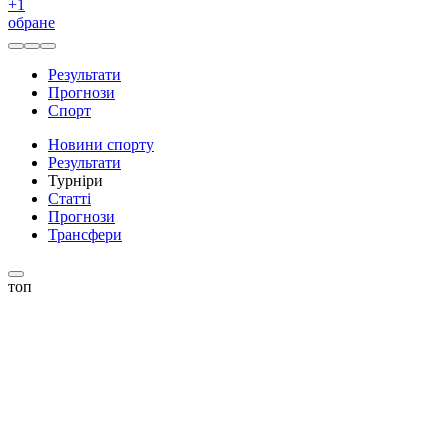
+
1
обране
Результати
Прогнози
Спорт
Новини спорту
Результати
Турніри
Статті
Прогнози
Трансфери
топ