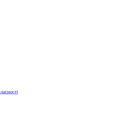
ласності