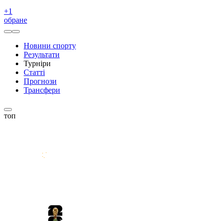
+
1
обране
Новини спорту
Результати
Турніри
Статті
Прогнози
Трансфери
топ