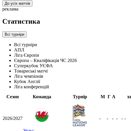
До усіх матчів
реклама
Статистика
Всі турніри
Всі турніри
АПЛ
Ліга Європи
Європа – Кваліфікація ЧС 2026
Суперкубок УЄФА
Товариські матчі
Ліга чемпіонів
Кубок Англії
Ліга конференцій
Сезон
Команда
Турнір
М
Г
А
х
2026/2027
-
-
-
-
-
-
Уельс