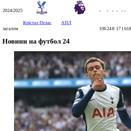
2024/2025
-
-
-
-
-
-
Крістал Пелас
АПЛ
загалом
106
24
8
17
1
618
Новини на футбол 24