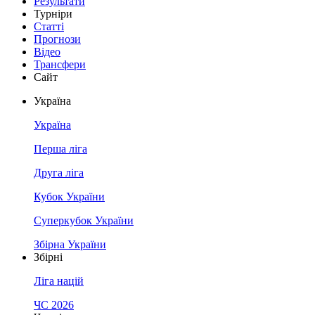
Результати
Турніри
Статті
Прогнози
Відео
Трансфери
Сайт
Україна
Україна
Перша ліга
Друга ліга
Кубок України
Суперкубок України
Збірна України
Збірні
Ліга націй
ЧС 2026