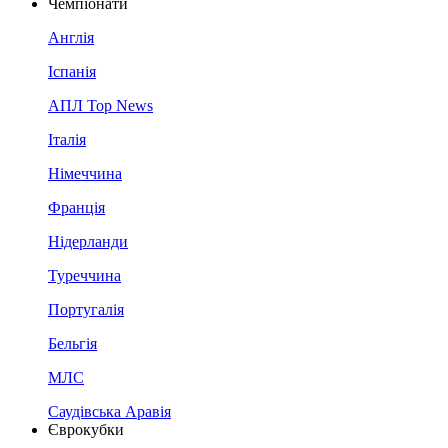
Чемпіонати
Англія
Іспанія
АПЛ Top News
Італія
Німеччина
Франція
Нідерланди
Туреччина
Португалія
Бельгія
МЛС
Саудівська Аравія
Єврокубки