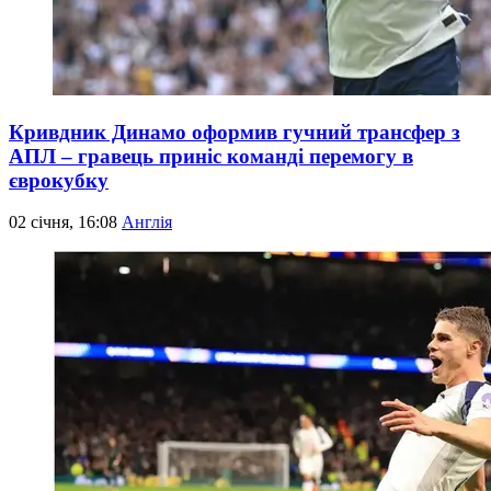
Кривдник Динамо оформив гучний трансфер з
АПЛ – гравець приніс команді перемогу в
єврокубку
02 січня, 16:08
Англія