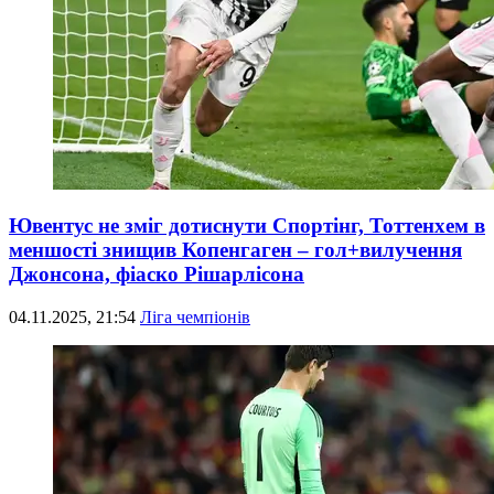
Ювентус не зміг дотиснути Спортінг, Тоттенхем в
меншості знищив Копенгаген – гол+вилучення
Джонсона, фіаско Рішарлісона
04.11.2025, 21:54
Ліга чемпіонів