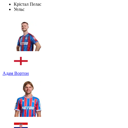
Крістал Пелас
Уельс
Адам Вортон