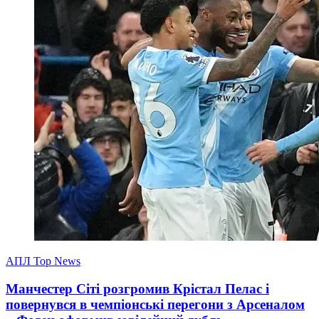
АПЛ Top News
Манчестер Сіті розгромив Крістал Пелас і
повернувся в чемпіонські перегони з Арсеналом