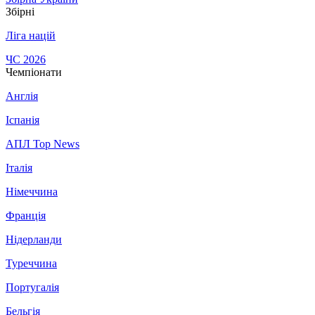
Збірні
Ліга націй
ЧС 2026
Чемпіонати
Англія
Іспанія
АПЛ Top News
Італія
Німеччина
Франція
Нідерланди
Туреччина
Португалія
Бельгія