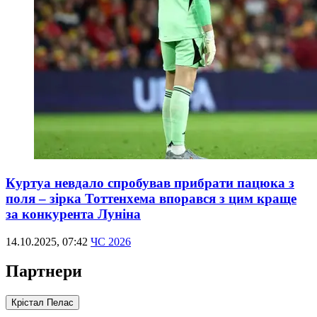
Куртуа невдало спробував прибрати пацюка з
поля – зірка Тоттенхема впорався з цим краще
за конкурента Луніна
14.10.2025, 07:42
ЧС 2026
Партнери
Крістал Пелас