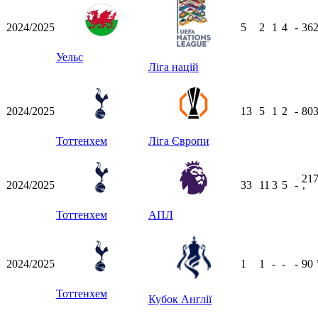
2024/2025
5
2
1
4
-
36
Уельс
Ліга націй
2024/2025
13
5
1
2
-
80
Тоттенхем
Ліга Європи
21
2024/2025
33
11
3
5
-
ʼ
Тоттенхем
АПЛ
2024/2025
1
1
-
-
-
90
Тоттенхем
Кубок Англії