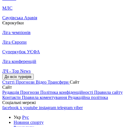
МЛС
Саудівська Аравія
Єврокубки
Ліга чемпіонів
Ліга Європи
Суперкубок УЄФА
Ліга конференцій
ЛЧ - Top News
До всіх турнірів
Статті
Прогнози
Відео
Трансфери
Сайт
Сайт
Редакція
Прогнози
Політика конфіденційності
Правила сайту
Контакти
Правила коментування
Редакційна політика
Соціальні мережі
facebook
x
youtube
instagram
telegram
viber
Укр
Рус
Новини спорту