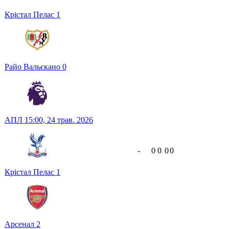
Крістал Пелас
1
Райо Вальєкано
0
АПЛ
15:00,
24 трав. 2026
-
0
0
0
0
Крістал Пелас
1
Арсенал
2