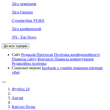
Ліга чемпіонів
Ліга Європи
Суперкубок УЄФА
Ліга конференцій
ЛЧ - Top News
До всіх турнірів
Сайт
Редакція
Прогнози
Політика конфіденційності
Правила сайту
Контакти
Правила коментування
Редакційна політика
Соціальні мережі
facebook
x
youtube
instagram
telegram
viber
Футбол 24
Англія
Крістал Пелас