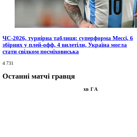
ЧС-2026, турнірна таблиця: суперформа Мессі, 6
збірних у плей-офф, 4 вилетіли, Україна могла
стати свідком посміховиська
4 731
Останні матчі гравця
хв
Г
А