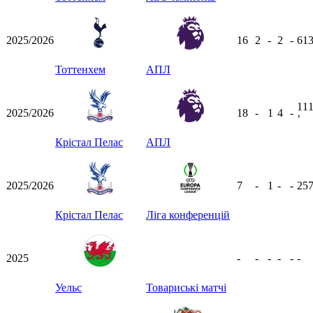
2025/2026
16
2
-
2
-
61
Тоттенхем
АПЛ
11
2025/2026
18
-
1
4
-
ʼ
Крістал Пелас
АПЛ
2025/2026
7
-
1
-
-
25
Крістал Пелас
Ліга конференцій
2025
-
-
-
-
-
-
Уельс
Товариські матчі