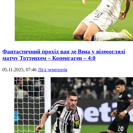
Фантастичний прохід ван де Вена у відеоогляді
матчу Тоттенхем – Копенгаген – 4:0
05.11.2025, 07:46
Ліга чемпіонів