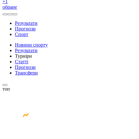
+
1
обране
Результати
Прогнози
Спорт
Новини спорту
Результати
Турніри
Статті
Прогнози
Трансфери
топ