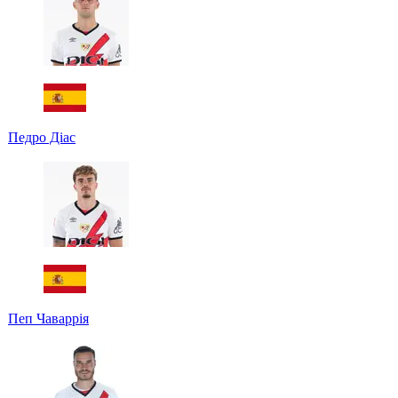
Педро Діас
Пеп Чаваррія