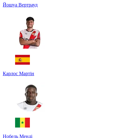
Йошуа Вертрауд
Карлос Мартін
Нобель Менді