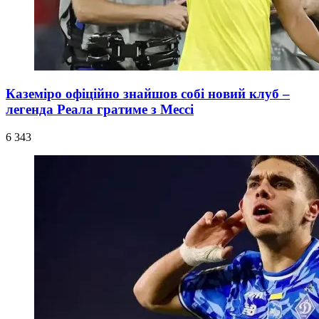
Каземіро офіційно знайшов собі новий клуб –
легенда Реала гратиме з Мессі
6 343