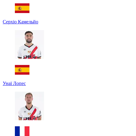
Серхіо Камельйо
Унаї Лопес