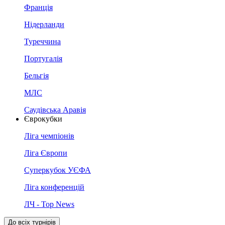
Франція
Нідерланди
Туреччина
Португалія
Бельгія
МЛС
Саудівська Аравія
Єврокубки
Ліга чемпіонів
Ліга Європи
Суперкубок УЄФА
Ліга конференцій
ЛЧ - Top News
До всіх турнірів