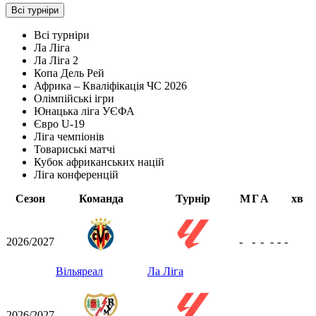
Всі турніри
Всі турніри
Ла Ліга
Ла Ліга 2
Копа Дель Рей
Африка – Кваліфікація ЧС 2026
Олімпійські ігри
Юнацька ліга УЄФА
Євро U-19
Ліга чемпіонів
Товариські матчі
Кубок африканських націй
Ліга конференцій
Сезон
Команда
Турнір
М
Г
А
хв
2026/2027
-
-
-
-
-
-
Вільяреал
Ла Ліга
2026/2027
-
-
-
-
-
-