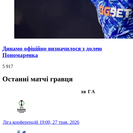
Динамо офіційно визначилося з долею
Пономаренка
5 917
Останні матчі гравця
хв
Г
А
Ліга конференцій
19:00,
27 трав. 2026