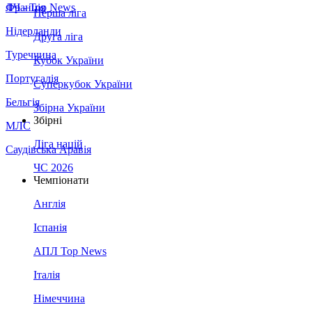
Франція
ЛЧ - Top News
Перша ліга
Нідерланди
Друга ліга
Туреччина
Кубок України
Португалія
Суперкубок України
Бельгія
Збірна України
Збірні
МЛС
Ліга націй
Саудівська Аравія
ЧС 2026
Чемпіонати
Англія
Іспанія
АПЛ Top News
Італія
Німеччина