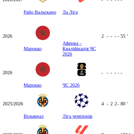
Райо Вальєкано
Ла Ліга
2026
2
-
-
-
-
55
ʼ
Африка –
Марокко
Кваліфікація ЧС
2026
2026
-
-
-
-
-
-
Марокко
ЧС 2026
2025/2026
4
-
2
2
-
80
ʼ
Вільяреал
Ліга чемпіонів