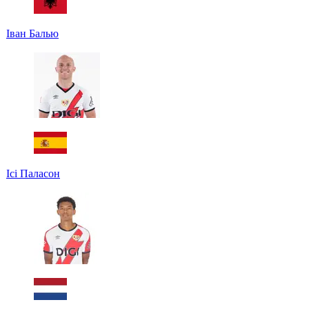
Іван Балью
Ісі Паласон