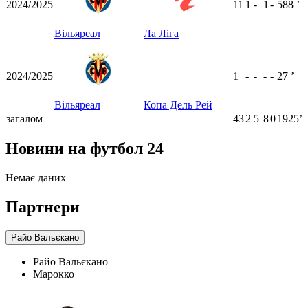
2024/2025
11
1
-
1
-
588
ʼ
Вільяреал
Ла Ліга
2024/2025
1
-
-
-
-
27
ʼ
Вільяреал
Копа Дель Рей
загалом
43
2
5
8
0
1925ʼ
Новини на футбол 24
Немає даних
Партнери
Райо Вальєкано
Райо Вальєкано
Марокко