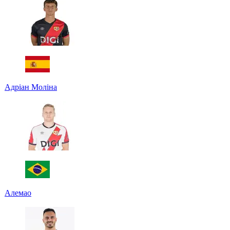
Адріан Моліна
Алемао