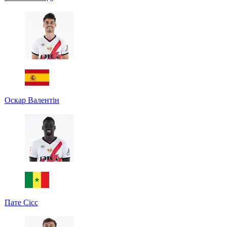
Оскар Валентін
Пате Сісс