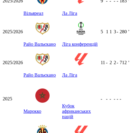
2025/2026
9
-
-
-
-
183
ʼ
Вільяреал
Ла Ліга
2025/2026
5
1
1
3
-
280
ʼ
Райо Вальєкано
Ліга конференцій
2025/2026
11
-
2
2
-
712
ʼ
Райо Вальєкано
Ла Ліга
2025
-
-
-
-
-
-
Кубок
Марокко
африканських
націй