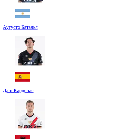
Аугусто Баталья
Дані Карденас