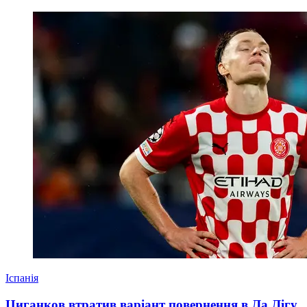
Іспанія
Циганков втратив варіант повернення в Ла Лігу