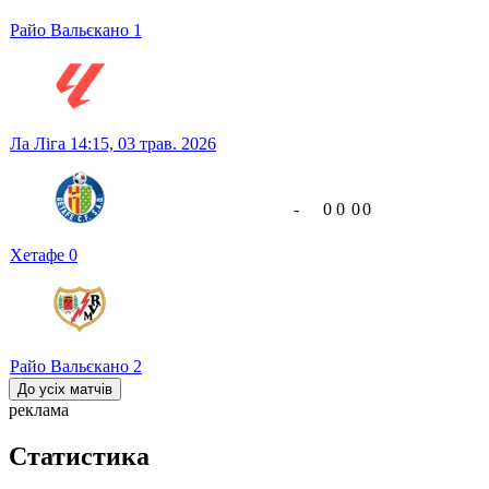
Райо Вальєкано
1
Ла Ліга
14:15,
03 трав. 2026
-
0
0
0
0
Хетафе
0
Райо Вальєкано
2
До усіх матчів
реклама
Статистика