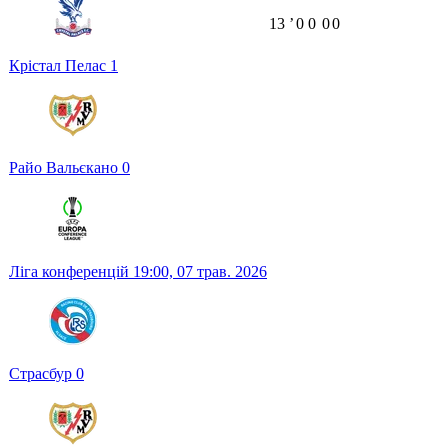
13
ʼ
0
0
0
0
Крістал Пелас
1
Райо Вальєкано
0
Ліга конференцій
19:00,
07 трав. 2026
Страсбур
0