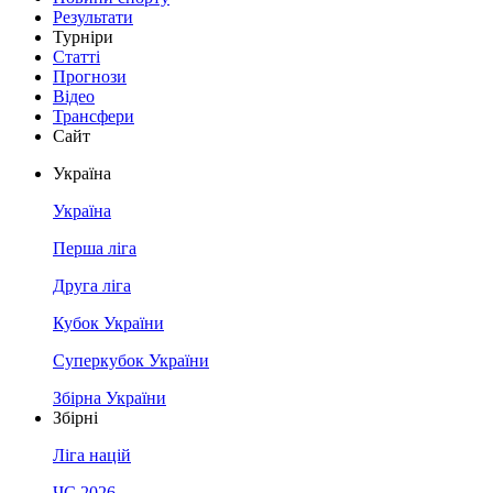
Результати
Турніри
Статті
Прогнози
Відео
Трансфери
Сайт
Україна
Україна
Перша ліга
Друга ліга
Кубок України
Суперкубок України
Збірна України
Збірні
Ліга націй
ЧС 2026