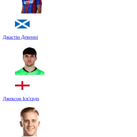
Джастін Девенні
Джексон Іск'єрдо