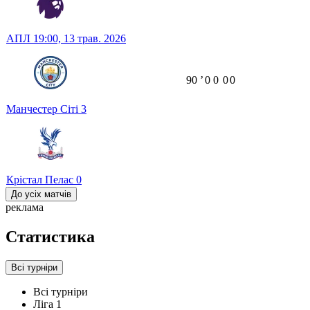
АПЛ
19:00,
13 трав. 2026
90
ʼ
0
0
0
0
Манчестер Сіті
3
Крістал Пелас
0
До усіх матчів
реклама
Статистика
Всі турніри
Всі турніри
Ліга 1