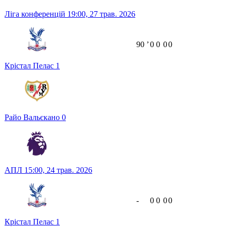
Ліга конференцій
19:00,
27 трав. 2026
90
ʼ
0
0
0
0
Крістал Пелас
1
Райо Вальєкано
0
АПЛ
15:00,
24 трав. 2026
-
0
0
0
0
Крістал Пелас
1