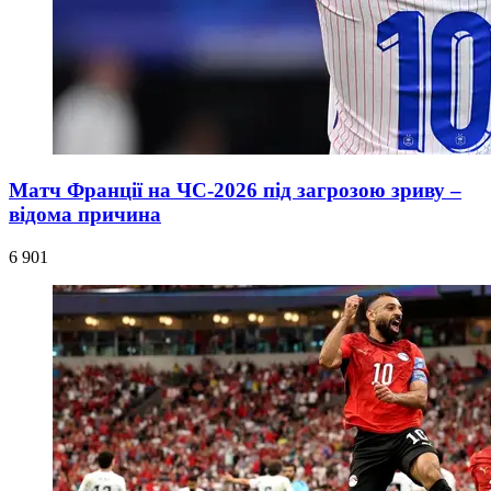
Матч Франції на ЧС-2026 під загрозою зриву –
відома причина
6 901