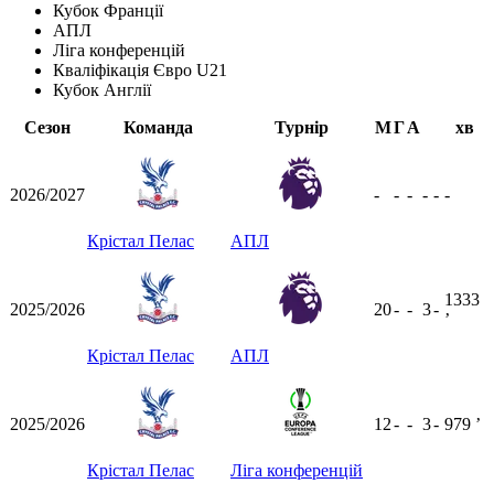
Кубок Франції
АПЛ
Ліга конференцій
Кваліфікація Євро U21
Кубок Англії
Сезон
Команда
Турнір
М
Г
А
хв
2026/2027
-
-
-
-
-
-
Крістал Пелас
АПЛ
1333
2025/2026
20
-
-
3
-
ʼ
Крістал Пелас
АПЛ
2025/2026
12
-
-
3
-
979
ʼ
Крістал Пелас
Ліга конференцій