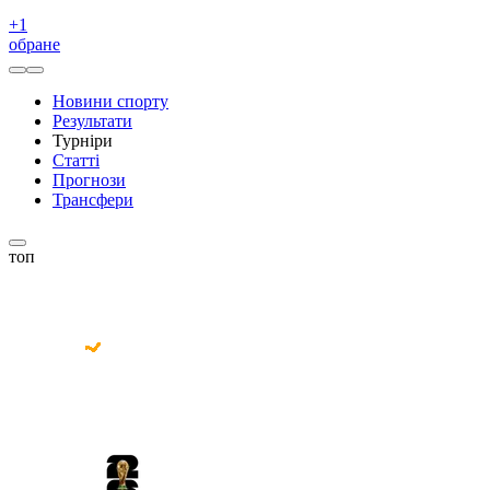
+
1
обране
Новини спорту
Результати
Турніри
Статті
Прогнози
Трансфери
топ