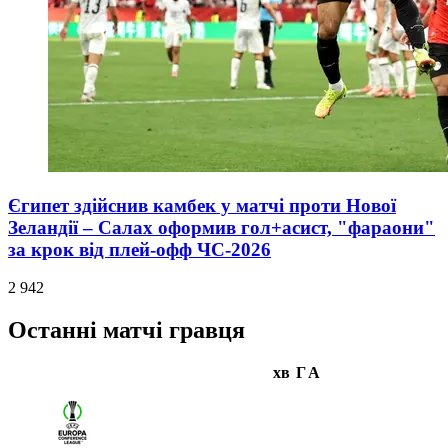
Єгипет здійснив камбек у матчі проти Нової
Зеландії – Салах оформив гол+асист, "фараони"
за крок від плей-офф ЧС-2026
2 942
Останні матчі гравця
хв
Г
А