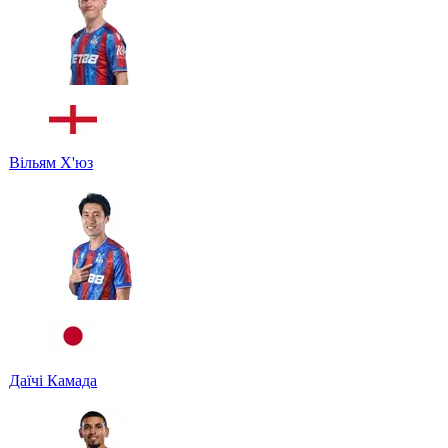
Вільям Х'юз
Даїчі Камада