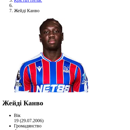
Крістал Пелас
Жейді Канво
Жейді Канво
Вік
19 (29.07.2006)
Громадянство