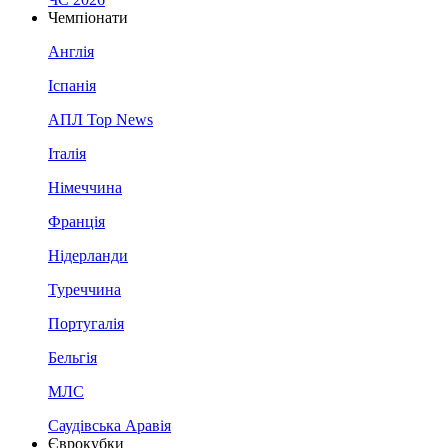
Чемпіонати
Англія
Іспанія
АПЛ Top News
Італія
Німеччина
Франція
Нідерланди
Туреччина
Португалія
Бельгія
МЛС
Саудівська Аравія
Єврокубки