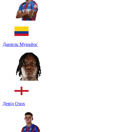
Даніель Муньйос
Девід Озох