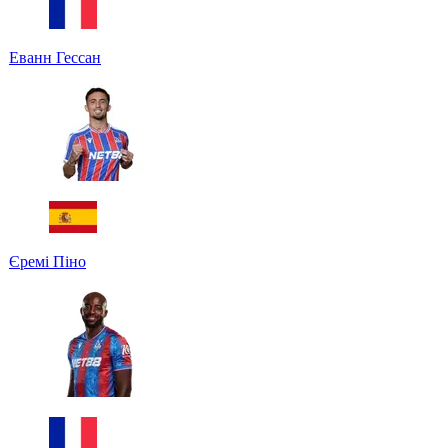
Еванн Гессан
Єремі Піно