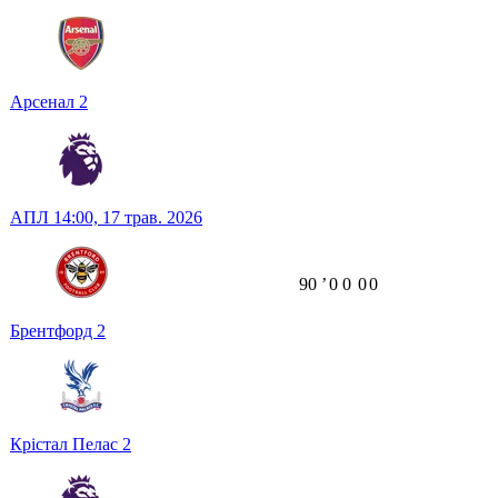
Арсенал
2
АПЛ
14:00,
17 трав. 2026
90
ʼ
0
0
0
0
Брентфорд
2
Крістал Пелас
2