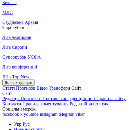
Бельгія
МЛС
Саудівська Аравія
Єврокубки
Ліга чемпіонів
Ліга Європи
Суперкубок УЄФА
Ліга конференцій
ЛЧ - Top News
До всіх турнірів
Статті
Прогнози
Відео
Трансфери
Сайт
Сайт
Редакція
Прогнози
Політика конфіденційності
Правила сайту
Контакти
Правила коментування
Редакційна політика
Соціальні мережі
facebook
x
youtube
instagram
telegram
viber
Укр
Рус
Новини спорту