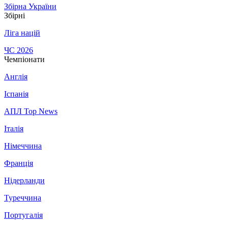
Збірна України
Збірні
Ліга націй
ЧС 2026
Чемпіонати
Англія
Іспанія
АПЛ Top News
Італія
Німеччина
Франція
Нідерланди
Туреччина
Португалія