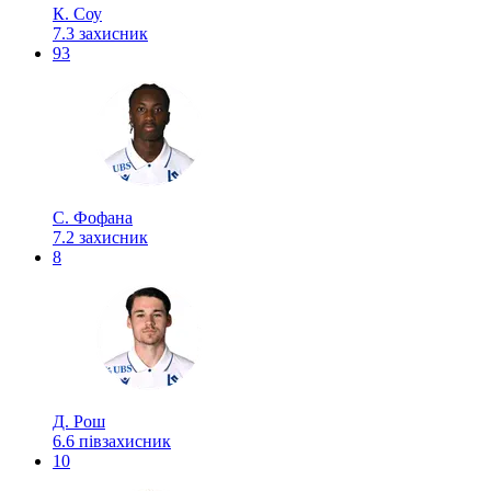
К. Соу
7.3
захисник
93
С. Фофана
7.2
захисник
8
Д. Рош
6.6
півзахисник
10