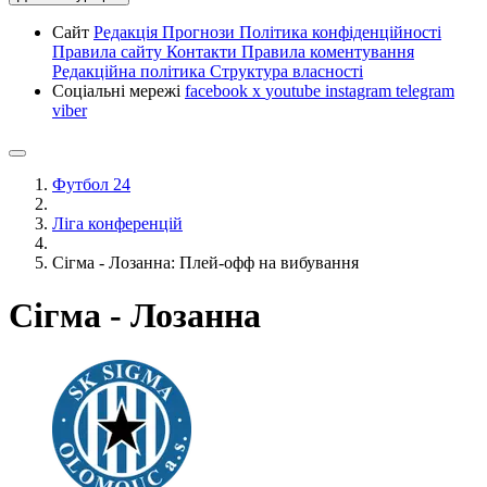
Сайт
Редакція
Прогнози
Політика конфіденційності
Правила сайту
Контакти
Правила коментування
Редакційна політика
Структура власності
Соціальні мережі
facebook
x
youtube
instagram
telegram
viber
Футбол 24
Ліга конференцій
Сігма - Лозанна: Плей-офф на вибування
Сігма - Лозанна