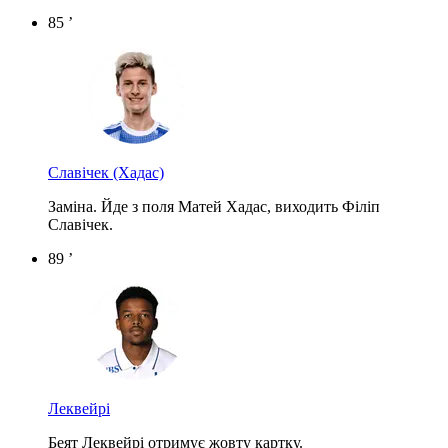
85 ’
Славічек
(Хадас)
Заміна. Йде з поля Матей Хадас, виходить Філіп
Славічек.
89 ’
Леквейрі
Беят Леквейрі отримує жовту картку.