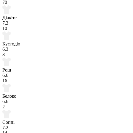
70
Діакіте
7.3
10
Кустодіо
6.3
8
Рош
6.6
16
Белоко
6.6
2
Соппі
7.2
14