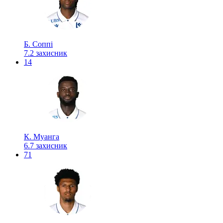
Б. Соппі
7.2
захисник
14
К. Муанга
6.7
захисник
71