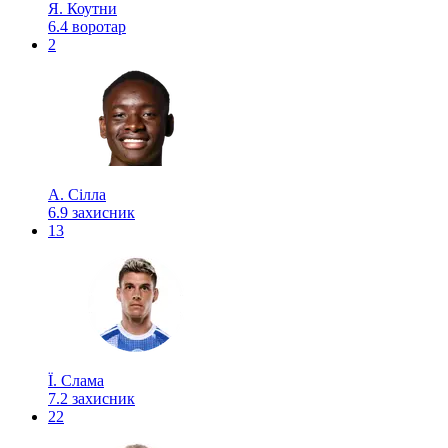
Я. Коутни
6.4
воротар
2
А. Сілла
6.9
захисник
13
Ї. Слама
7.2
захисник
22