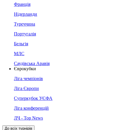
Франція
Нідерланди
Туреччина
Португалія
Бельгія
МЛС
Саудівська Аравія
Єврокубки
Ліга чемпіонів
Ліга Європи
Суперкубок УЄФА
Ліга конференцій
ЛЧ - Top News
До всіх турнірів