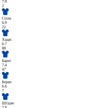
7.9
2
Сілла
6.9
22
Хадас
6.7
88
Барат
7.4
47
Беран
6.6
7
Штурм
7.8