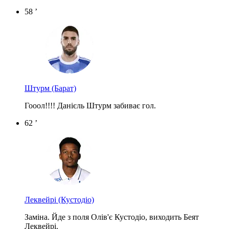
58 ’
Штурм
(Барат)
Гооол!!!! Данієль Штурм забиває гол.
62 ’
Леквейрі
(Кустодіо)
Заміна. Йде з поля Олів'є Кустодіо, виходить Беят
Леквейрі.