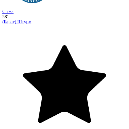
Сігма
58’
(Барат)
Штурм