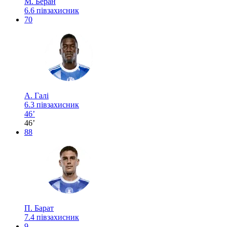
М. Беран
6.6
півзахисник
70
А. Галі
6.3
півзахисник
46’
46’
88
П. Барат
7.4
півзахисник
9