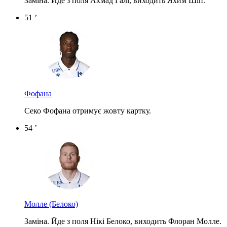
Заміна. Йде з поля Ахмад Галі, виходить Яхим Шіп.
51 ’
Фофана
Секо Фофана отримує жовту картку.
54 ’
Молле
(Белоко)
Заміна. Йде з поля Нікі Белоко, виходить Флоран Молле.