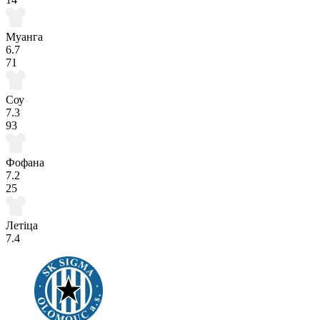
Муанга
6.7
71
Соу
7.3
93
Фофана
7.2
25
Летіца
7.4