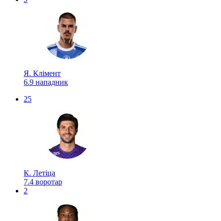
Я. Клімент
6.9
нападник
25
К. Летіца
7.4
воротар
2