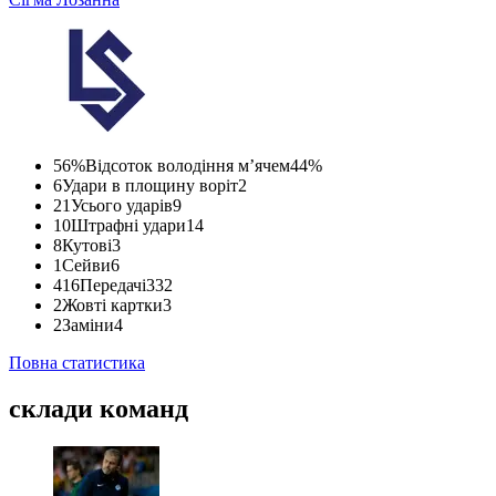
56%
Відсоток володіння м’ячем
44%
6
Удари в площину воріт
2
21
Усього ударів
9
10
Штрафні удари
14
8
Кутові
3
1
Сейви
6
416
Передачі
332
2
Жовті картки
3
2
Заміни
4
Повна статистика
склади команд