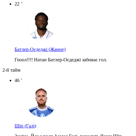
22 ’
Батлер-Оєдеджі
(Жанне)
Гооол!!!! Натан Батлер-Оєдеджі забиває гол.
2-й тайм
46 ’
Шіп
(Галі)