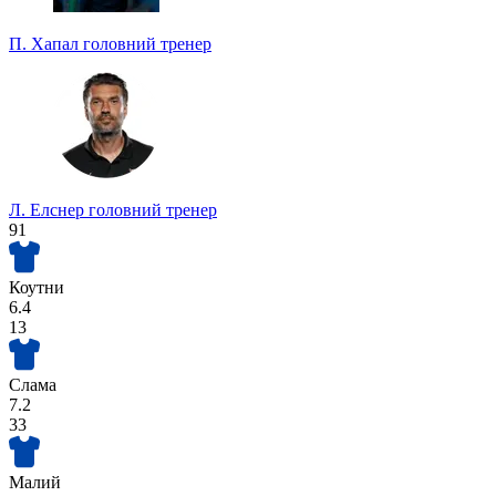
П. Хапал
головний тренер
Л. Елснер
головний тренер
91
Коутни
6.4
13
Слама
7.2
33
Малий