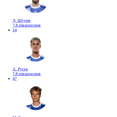
Д. Штурм
7.8
півзахисник
14
А. Русек
7.8
півзахисник
47