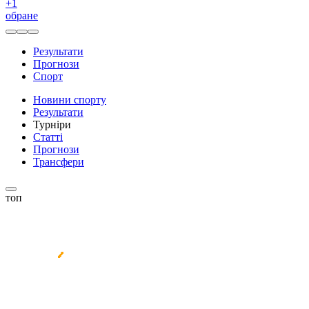
+
1
обране
Результати
Прогнози
Спорт
Новини спорту
Результати
Турніри
Статті
Прогнози
Трансфери
топ