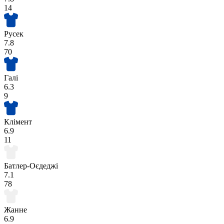
14
Русек
7.8
70
Галі
6.3
9
Клімент
6.9
11
Батлер-Оєдеджі
7.1
78
Жанне
6.9