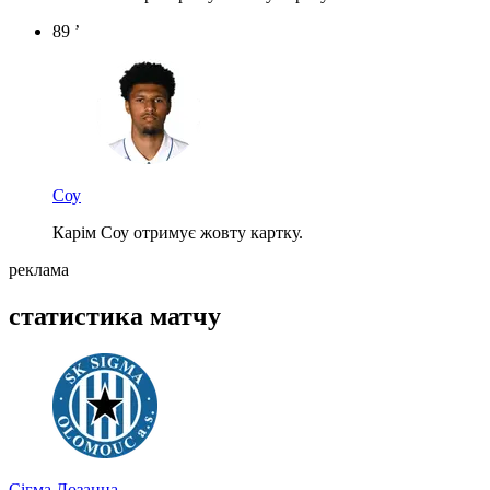
89 ’
Соу
Карім Соу отримує жовту картку.
реклама
статистика матчу
Сігма
Лозанна