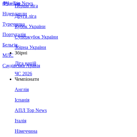
Франція
ЛЧ - Top News
Перша ліга
Нідерланди
Друга ліга
Туреччина
Кубок України
Португалія
Суперкубок України
Бельгія
Збірна України
Збірні
МЛС
Ліга націй
Саудівська Аравія
ЧС 2026
Чемпіонати
Англія
Іспанія
АПЛ Top News
Італія
Німеччина