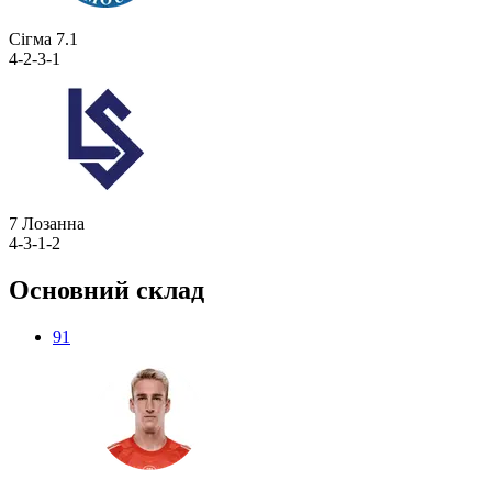
Сігма
7.1
4-2-3-1
7
Лозанна
4-3-1-2
Основний склад
91