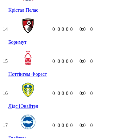
Крістал Пелас
14
0
0
0
0
0
0:0
0
Борнмут
15
0
0
0
0
0
0:0
0
Ноттінгем Форест
16
0
0
0
0
0
0:0
0
Лідс Юнайтед
17
0
0
0
0
0
0:0
0