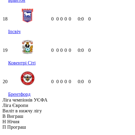
Брайтон
18
0
0
0
0
0
0:0
0
Іпсвіч
19
0
0
0
0
0
0:0
0
Ковентрі Сіті
20
0
0
0
0
0
0:0
0
Брентфорд
Ліга чемпіонів УЄФА
Ліга Європи
Виліт в нижчу лігу
В
Виграш
Н
Нічия
П
Програш