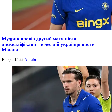
Мудрик провів другий матч після
дискваліфікації – відео дій українця проти
Мілана
Вчора, 15:22
Англія