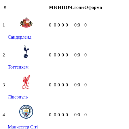
#
М
В
Н
П
ОЧ.
голи
О
форма
1
0
0
0
0
0
0:0
0
Сандерленд
2
0
0
0
0
0
0:0
0
Тоттенхем
3
0
0
0
0
0
0:0
0
Ліверпуль
4
0
0
0
0
0
0:0
0
Манчестер Сіті