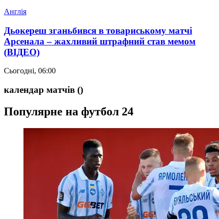
Англія
Дьокереш зганьбився в товариському матчі
Арсенала – жахливий штрафний став мемом
(ВІДЕО)
Сьогодні, 06:00
календар матчів
()
Популярне на футбол 24