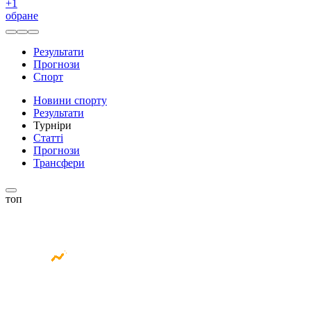
+
1
обране
Результати
Прогнози
Спорт
Новини спорту
Результати
Турніри
Статті
Прогнози
Трансфери
топ