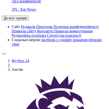
Ліга конференцій
ЛЧ - Top News
До всіх турнірів
Сайт
Редакція
Прогнози
Політика конфіденційності
Правила сайту
Контакти
Правила коментування
Редакційна політика
Структура власності
Соціальні мережі
facebook
x
youtube
instagram
telegram
viber
Футбол 24
Англія