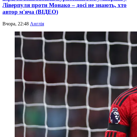
Ліверпуля проти Монако – досі не знають, хто
автор м'яча (ВІДЕО)
Вчора, 22:48
Англія