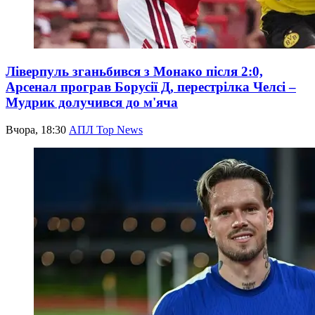
Ліверпуль зганьбився з Монако після 2:0,
Арсенал програв Борусії Д, перестрілка Челсі –
Мудрик долучився до м'яча
Вчора, 18:30
АПЛ Top News