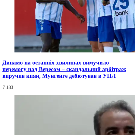
Динамо на останніх хвилинах вимучило
перемогу над Вересом – скандальний арбітраж
виручив киян, Мунгенге дебютував в УПЛ
7 183