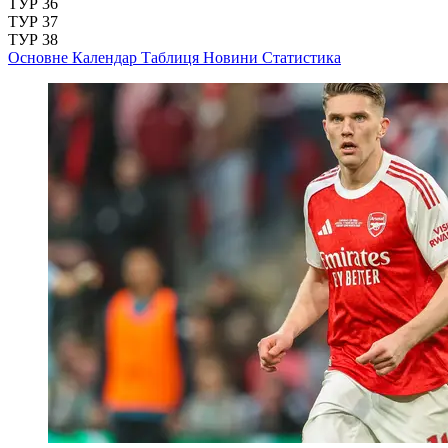
ТУР 36
ТУР 37
ТУР 38
Основне
Календар
Таблиця
Новини
Статистика