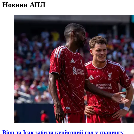
Новини
АПЛ
Вірц та Ісак забили курйозний гол у спарингу