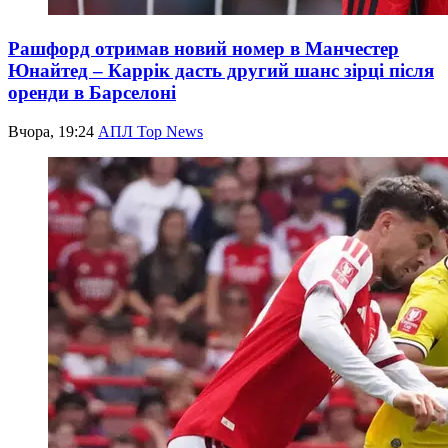
Рашфорд отримав новий номер в Манчестер
Юнайтед – Каррік дасть другий шанс зірці після
оренди в Барселоні
Вчора, 19:24
АПЛ Top News