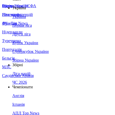
Збірна України
Італія
Суперкубок УЄФА
Україна
Німеччина
Ліга конференцій
Україна
Франція
ЛЧ - Top News
Перша ліга
Нідерланди
Друга ліга
Туреччина
Кубок України
Португалія
Суперкубок України
Бельгія
Збірна України
Збірні
МЛС
Ліга націй
Саудівська Аравія
ЧС 2026
Чемпіонати
Англія
Іспанія
АПЛ Top News