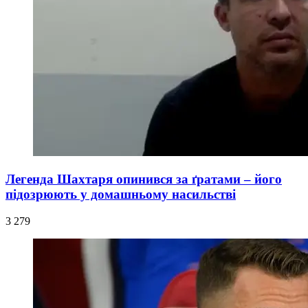
Легенда Шахтаря опинився за ґратами – його
підозрюють у домашньому насильстві
3 279