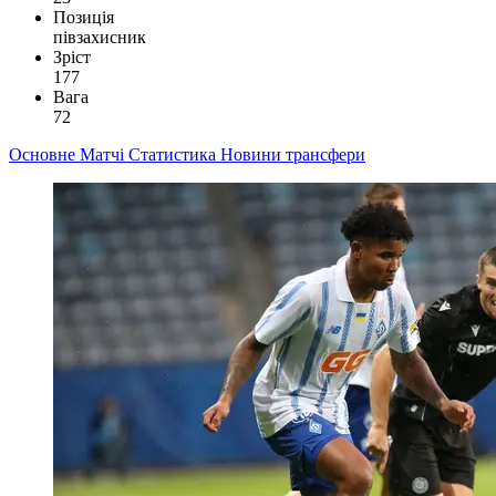
Позиція
півзахисник
Зріст
177
Вага
72
Основне
Матчі
Статистика
Новини
трансфери