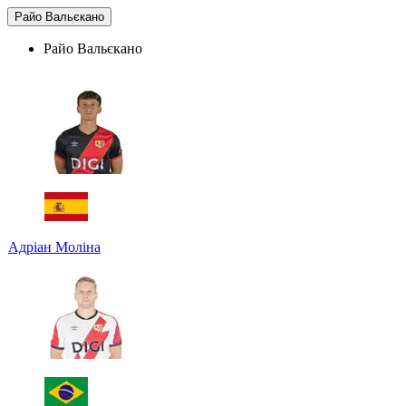
Райо Вальєкано
Райо Вальєкано
Адріан Моліна