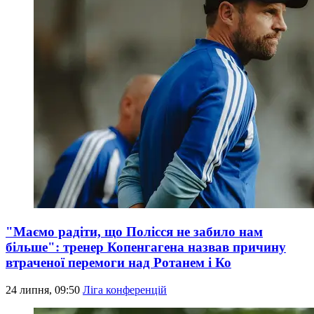
"Маємо радіти, що Полісся не забило нам
більше": тренер Копенгагена назвав причину
втраченої перемоги над Ротанем і Ко
24 липня, 09:50
Ліга конференцій