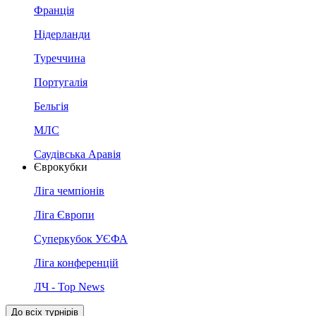
Франція
Нідерланди
Туреччина
Португалія
Бельгія
МЛС
Саудівська Аравія
Єврокубки
Ліга чемпіонів
Ліга Європи
Суперкубок УЄФА
Ліга конференцій
ЛЧ - Top News
До всіх турнірів