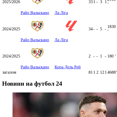
2025/2026
33
1
-
3
1
ʼ
Райо Вальєкано
Ла Ліга
1830
2024/2025
34
-
-
5
-
ʼ
Райо Вальєкано
Ла Ліга
2024/2025
2
-
-
1
-
180
ʼ
Райо Вальєкано
Копа Дель Рей
загалом
81
1
2
12
1
4688ʼ
Новини на футбол 24