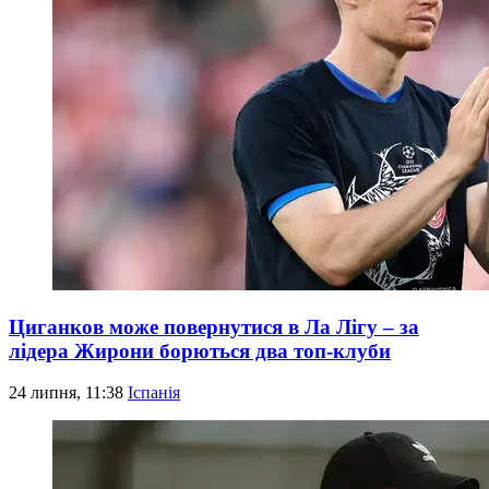
Циганков може повернутися в Ла Лігу – за
лідера Жирони борються два топ-клуби
24 липня, 11:38
Іспанія