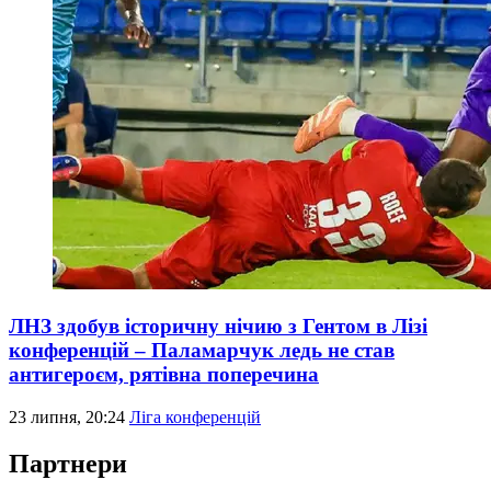
ЛНЗ здобув історичну нічию з Гентом в Лізі
конференцій – Паламарчук ледь не став
антигероєм, рятівна поперечина
23 липня, 20:24
Ліга конференцій
Партнери