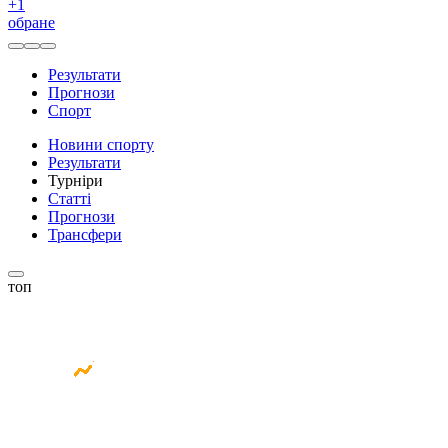
+
1
обране
Результати
Прогнози
Спорт
Новини спорту
Результати
Турніри
Статті
Прогнози
Трансфери
топ