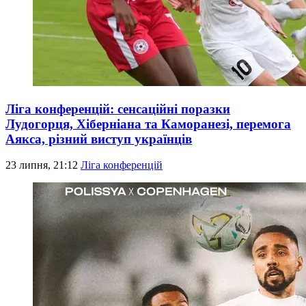
Ліга конференцій: сенсаційні поразки
Лудогорця, Хіберніана та Каморанезі, перемога
Аякса, різний виступ українців
23 липня, 21:12
Ліга конференцій