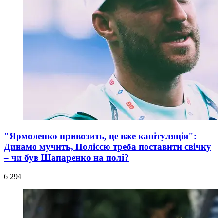
"Ярмоленко привозить, це вже капітуляція":
Динамо мучить, Поліссю треба поставити свічку
– чи був Шапаренко на полі?
6 294