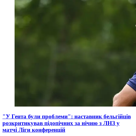
"У Гента були проблеми": наставник бельгійців
розкритикував підопічних за нічию з ЛНЗ у
матчі Ліги конференцій