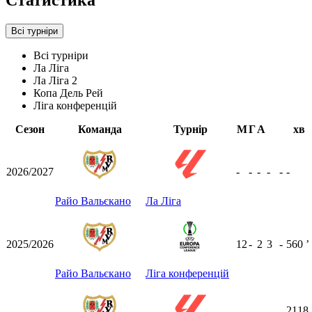
Статистика
Всі турніри
Всі турніри
Ла Ліга
Ла Ліга 2
Копа Дель Рей
Ліга конференцій
Сезон
Команда
Турнір
М
Г
А
хв
2026/2027
-
-
-
-
-
-
Райо Вальєкано
Ла Ліга
2025/2026
12
-
2
3
-
560
ʼ
Райо Вальєкано
Ліга конференцій
2118