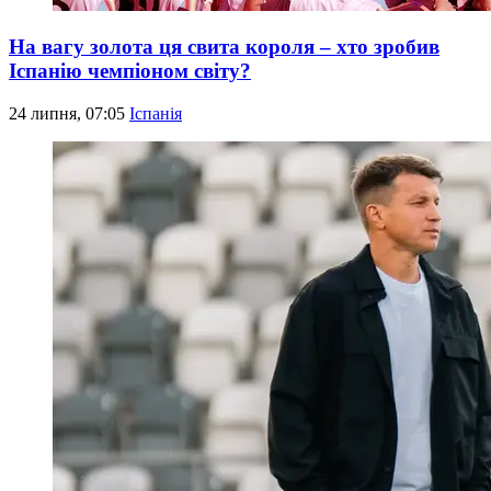
На вагу золота ця свита короля – хто зробив
Іспанію чемпіоном світу?
24 липня, 07:05
Іспанія