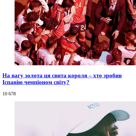
На вагу золота ця свита короля – хто зробив
Іспанію чемпіоном світу?
10 678