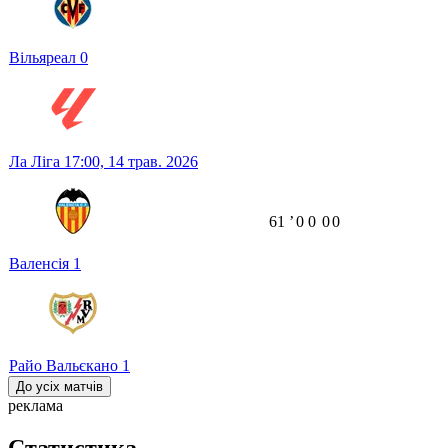
Вільяреал
0
Ла Ліга
17:00,
14 трав. 2026
61
ʼ
0
0
0
0
Валенсія
1
Райо Вальєкано
1
До усіх матчів
реклама