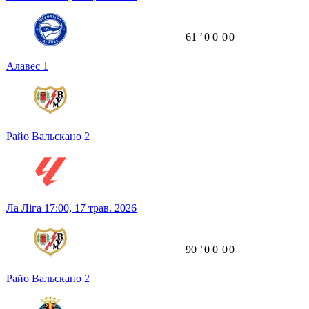
61
ʼ
0
0
0
0
Алавес
1
Райо Вальєкано
2
Ла Ліга
17:00,
17 трав. 2026
90
ʼ
0
0
0
0
Райо Вальєкано
2