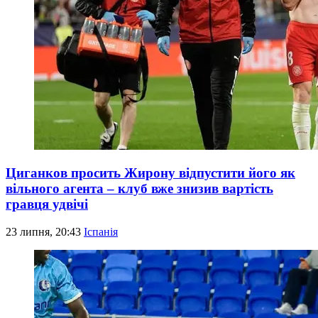
Циганков просить Жирону відпустити його як
вільного агента – клуб вже знизив вартість
гравця удвічі
23 липня, 20:43
Іспанія