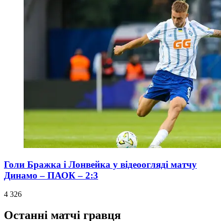
Голи Бражка і Лонвейка у відеоогляді матчу
Динамо – ПАОК – 2:3
4 326
Останні матчі гравця