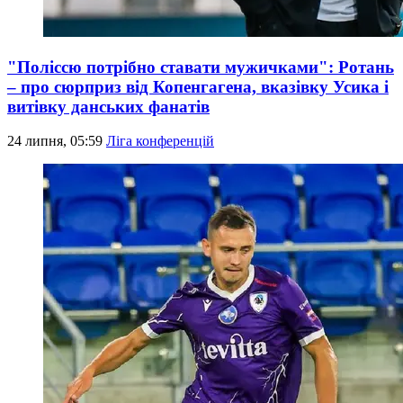
"Поліссю потрібно ставати мужичками": Ротань
– про сюрприз від Копенгагена, вказівку Усика і
витівку данських фанатів
24 липня, 05:59
Ліга конференцій