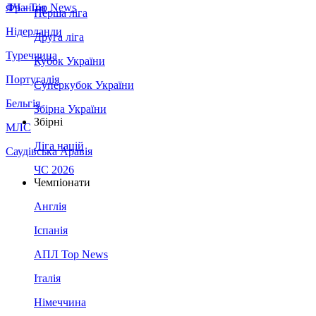
Франція
ЛЧ - Top News
Перша ліга
Нідерланди
Друга ліга
Туреччина
Кубок України
Португалія
Суперкубок України
Бельгія
Збірна України
Збірні
МЛС
Ліга націй
Саудівська Аравія
ЧС 2026
Чемпіонати
Англія
Іспанія
АПЛ Top News
Італія
Німеччина