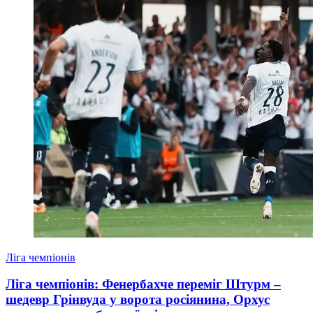
Ліга чемпіонів
Ліга чемпіонів: Фенербахче переміг Штурм –
шедевр Грінвуда у ворота росіянина, Орхус