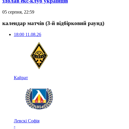
здолав екс-клуб українців
05 серпня, 22:59
календар матчів
(3-й відбірковий раунд)
18:00
11.08.26
Кайрат
Левскі Софія
-