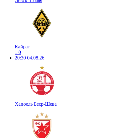
Левскі Софія
Кайрат
1
0
20:30
04.08.26
Хапоель Беєр-Шева