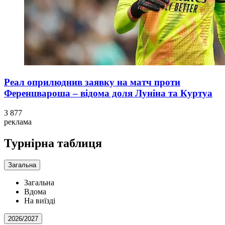
Реал оприлюднив заявку на матч проти
Ференцвароша – відома доля Луніна та Куртуа
3 877
реклама
Турнірна таблиця
Загальна
Загальна
Вдома
На виїзді
2026/2027