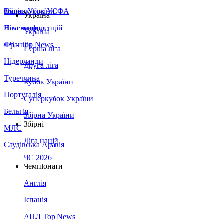
Збірна України
Італія
Суперкубок УЄФА
Україна
Німеччина
Ліга конференцій
Україна
Франція
ЛЧ - Top News
Перша ліга
Нідерланди
Друга ліга
Туреччина
Кубок України
Португалія
Суперкубок України
Бельгія
Збірна України
Збірні
МЛС
Ліга націй
Саудівська Аравія
ЧС 2026
Чемпіонати
Англія
Іспанія
АПЛ Top News