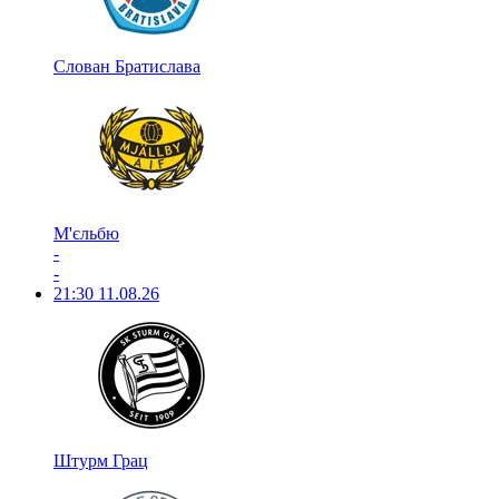
Слован Братислава
М'єльбю
-
-
21:30
11.08.26
Штурм Грац