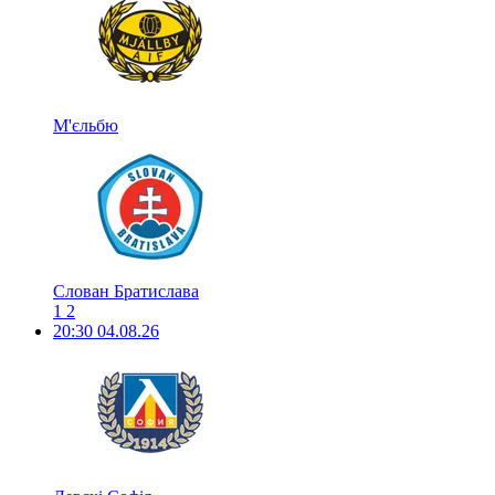
М'єльбю
Слован Братислава
1
2
20:30
04.08.26