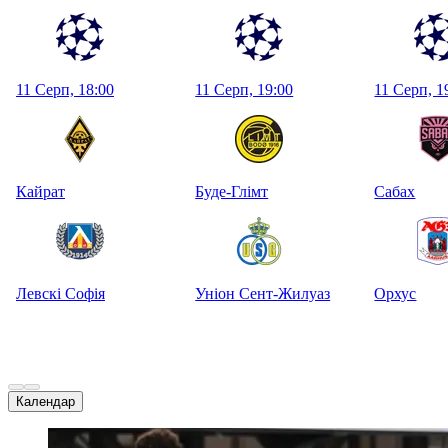
11 Серп, 18:00
11 Серп, 19:00
11 Серп, 1
Кайрат
Буде-Глімт
Сабах
Левскі Софія
Уніон Сент-Жилуаз
Орхус
Календар