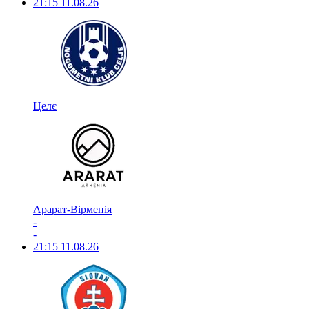
21:15
11.08.26
Целє
Арарат-Вірменія
-
-
21:15
11.08.26