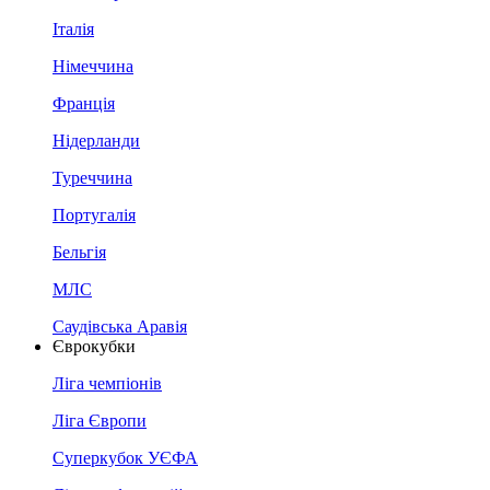
Італія
Німеччина
Франція
Нідерланди
Туреччина
Португалія
Бельгія
МЛС
Саудівська Аравія
Єврокубки
Ліга чемпіонів
Ліга Європи
Суперкубок УЄФА