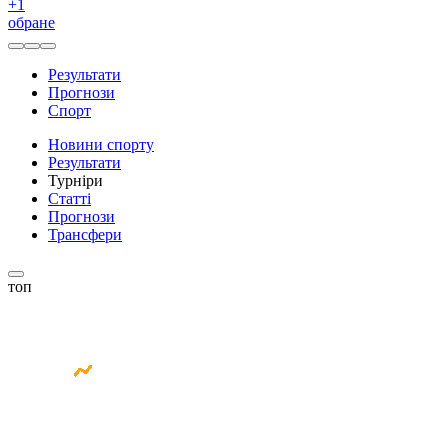
+
1
обране
Результати
Прогнози
Спорт
Новини спорту
Результати
Турніри
Статті
Прогнози
Трансфери
топ