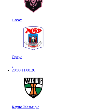
Сабах
Орхус
-
-
20:00
11.08.26
Кауно Жальгіріс