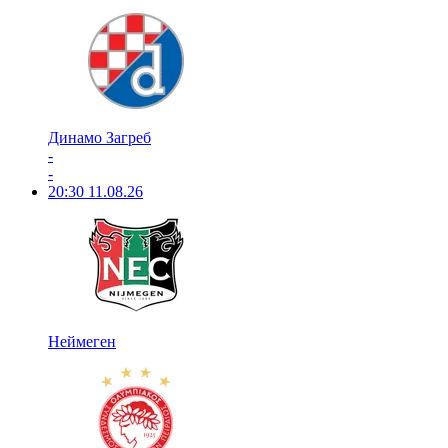
Динамо Загреб
-
-
20:30
11.08.26
Неймеген