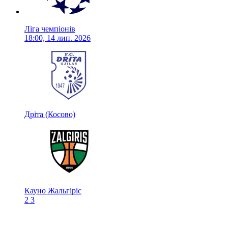
Ліга чемпіонів
18:00, 14 лип. 2026
Дріта (Косово)
Кауно Жальгіріс
2
3