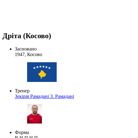
Дріта (Косово)
Засновано
1947, Косово
Тренер
Зекірія Рамадані
З. Рамадані
Форма
В
Н
П
Н
П