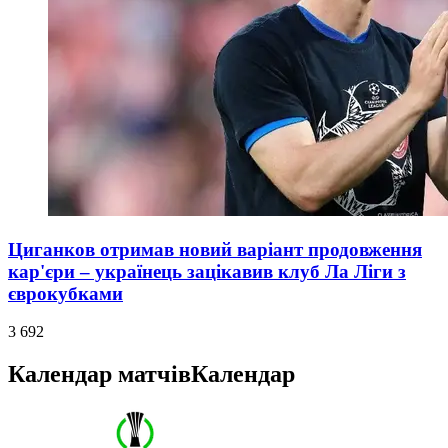
Циганков отримав новий варіант продовження
кар'єри – українець зацікавив клуб Ла Ліги з
єврокубками
3 692
Календар матчів
Календар