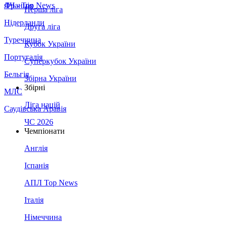
Франція
ЛЧ - Top News
Перша ліга
Нідерланди
Друга ліга
Туреччина
Кубок України
Португалія
Суперкубок України
Бельгія
Збірна України
Збірні
МЛС
Ліга націй
Саудівська Аравія
ЧС 2026
Чемпіонати
Англія
Іспанія
АПЛ Top News
Італія
Німеччина