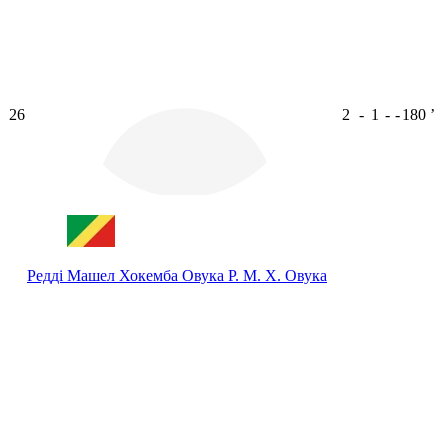
26
2
-
1
-
-
180
ʼ
Редді Машел Хокемба Овука
Р. М. Х. Овука