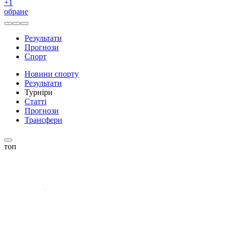
+
1
обране
Результати
Прогнози
Спорт
Новини спорту
Результати
Турніри
Статті
Прогнози
Трансфери
топ