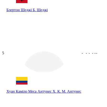
Блертон Шеджі
Б. Шеджі
5
-
-
-
-
-
-
Хуан Каміло Меса Антунес
Х. К. М. Антунес