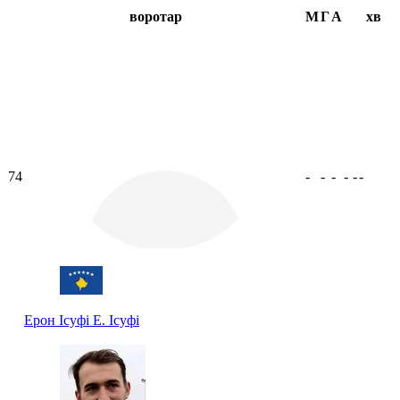
воротар
М
Г
А
хв
74
-
-
-
-
-
-
Ерон Ісуфі
Е. Ісуфі