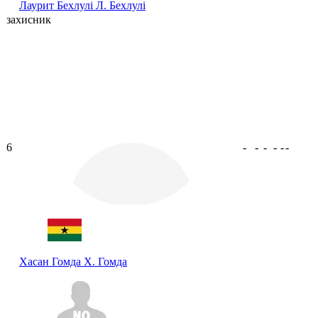
Лаурит Бехлулі
Л. Бехлулі
захисник
6
-
-
-
-
-
-
Хасан Гомда
Х. Гомда