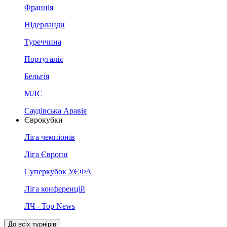
Франція
Нідерланди
Туреччина
Португалія
Бельгія
МЛС
Саудівська Аравія
Єврокубки
Ліга чемпіонів
Ліга Європи
Суперкубок УЄФА
Ліга конференцій
ЛЧ - Top News
До всіх турнірів