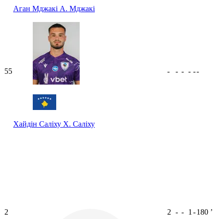
Аган Мджакі
А. Мджакі
55
-
-
-
-
-
-
Хайдін Саліху
Х. Саліху
2
2
-
-
1
-
180
ʼ