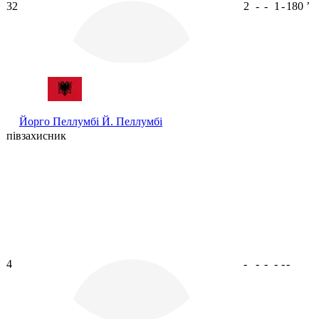
32
2
-
-
1
-
180
ʼ
Йорго Пеллумбі
Й. Пеллумбі
півзахисник
4
-
-
-
-
-
-