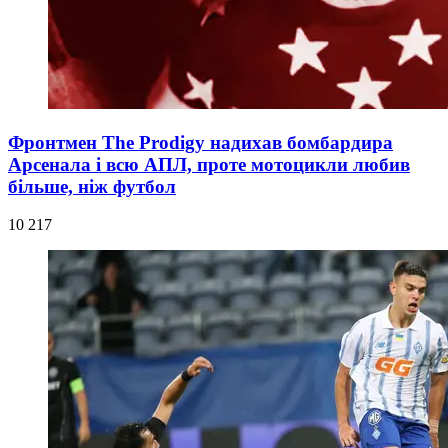
Фронтмен The Prodigy надихав бомбардира
Арсенала і всю АПЛ, проте мотоцикли любив
більше, ніж футбол
10 217