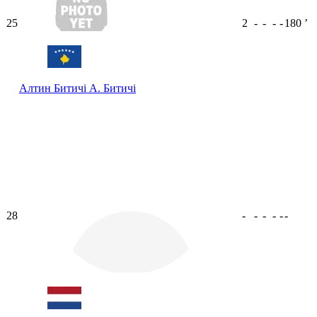
25
2
-
-
-
-
180
ʼ
Алтин Битичі
А. Битичі
28
-
-
-
-
-
-