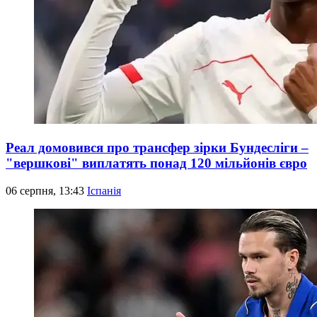
Реал домовився про трансфер зірки Бундесліги –
"вершкові" виплатять понад 120 мільйонів євро
06 серпня, 13:43
Іспанія