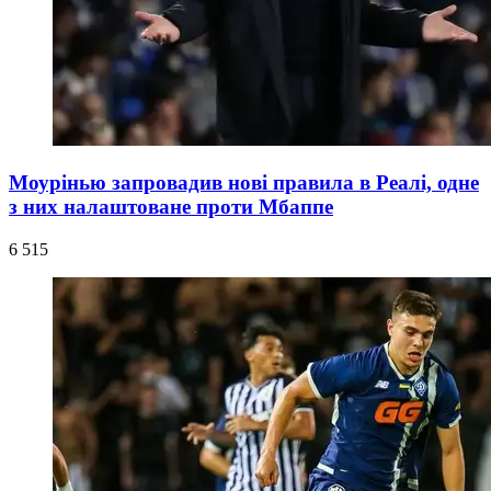
Моурінью запровадив нові правила в Реалі, одне
з них налаштоване проти Мбаппе
6 515