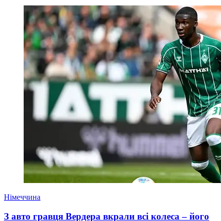
Німеччина
З авто гравця Вердера вкрали всі колеса – його