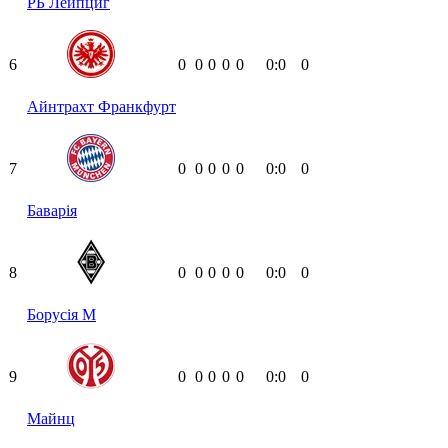
РБ Лейпциг
6
0
0
0
0
0
0:0
0
Айнтрахт Франкфурт
7
0
0
0
0
0
0:0
0
Баварія
8
0
0
0
0
0
0:0
0
Борусія М
9
0
0
0
0
0
0:0
0
Майнц