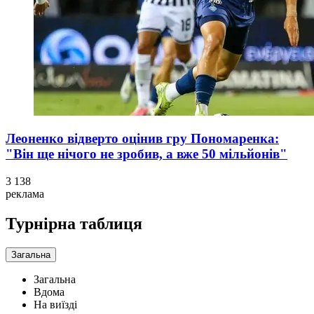
Леоненко відверто оцінив гру Пономаренка:
"Він ще нічого не зробив, а вже 50 мільйонів"
3 138
реклама
Турнірна таблиця
Загальна
Загальна
Вдома
На виїзді