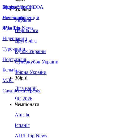
Збірна України
Італія
Суперкубок УЄФА
Україна
Німеччина
Ліга конференцій
Україна
Франція
ЛЧ - Top News
Перша ліга
Нідерланди
Друга ліга
Туреччина
Кубок України
Португалія
Суперкубок України
Бельгія
Збірна України
Збірні
МЛС
Ліга націй
Саудівська Аравія
ЧС 2026
Чемпіонати
Англія
Іспанія
АПЛ Top News