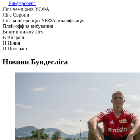
Ельферсберг
Ліга чемпіонів УЄФА
Ліга Європи
Ліга конференцій УЄФА: кваліфікація
Плей-офф за вибування
Виліт в нижчу лігу
В
Виграш
Н
Нічия
П
Програш
Новини
Бундесліга