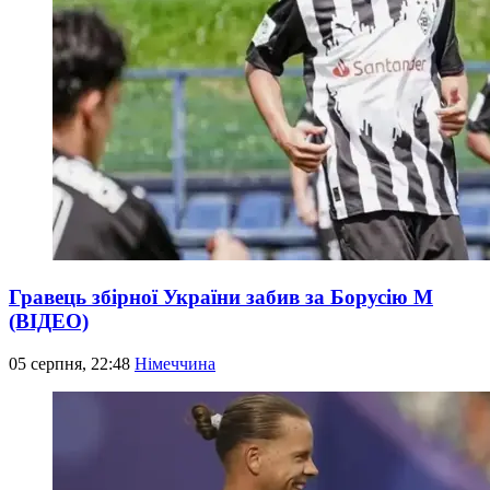
Гравець збірної України забив за Борусію М
(ВІДЕО)
05 серпня, 22:48
Німеччина