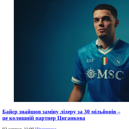
Байєр знайшов заміну лідеру за 30 мільйонів –
це колишній партнер Циганкова