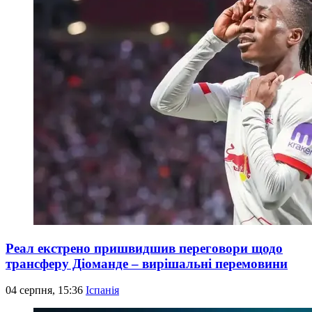
Реал екстрено пришвидшив переговори щодо
трансферу Діоманде – вирішальні перемовини
04 серпня, 15:36
Іспанія