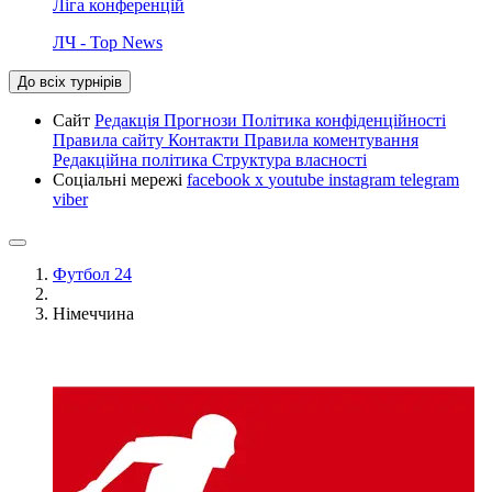
Ліга конференцій
ЛЧ - Top News
До всіх турнірів
Сайт
Редакція
Прогнози
Політика конфіденційності
Правила сайту
Контакти
Правила коментування
Редакційна політика
Структура власності
Соціальні мережі
facebook
x
youtube
instagram
telegram
viber
Футбол 24
Німеччина