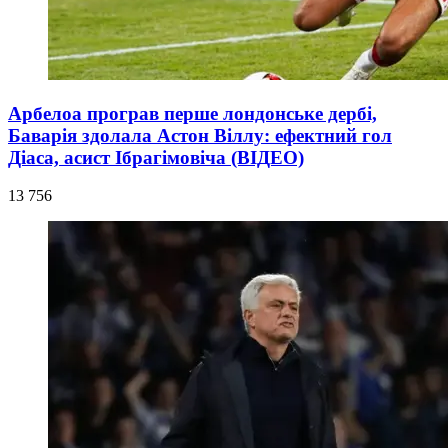
Арбелоа програв перше лондонське дербі,
Баварія здолала Астон Віллу: ефектний гол
Діаса, асист Ібрагімовіча (ВІДЕО)
13 756