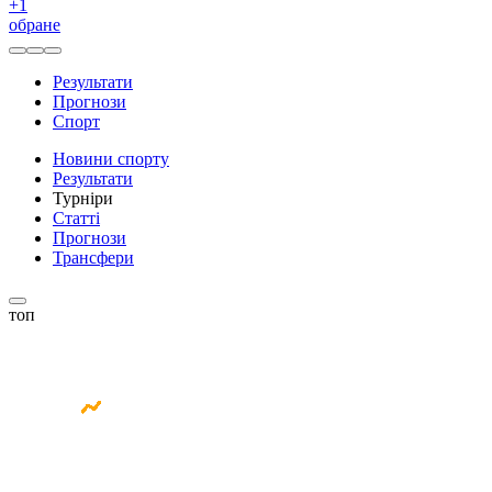
+
1
обране
Результати
Прогнози
Спорт
Новини спорту
Результати
Турніри
Статті
Прогнози
Трансфери
топ