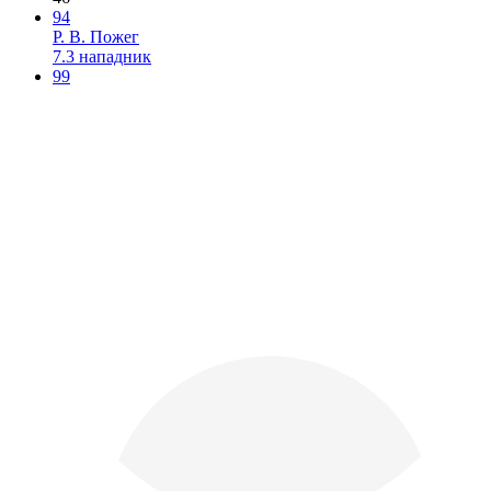
94
Р. В. Пожег
7.3
нападник
99