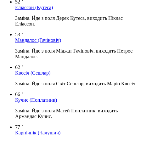
52 ’
Еліассон
(Кутеса)
Заміна. Йде з поля Дерек Кутеса, виходить Ніклас
Еліассон.
53 ’
Мандалос
(Гачіновіч)
Заміна. Йде з поля Міджат Гачіновіч, виходить Петрос
Мандалос.
62 ’
Квесіч
(Сешлар)
Заміна. Йде з поля Світ Сешлар, виходить Маріо Квесіч.
66 ’
Кучис
(Поплатник)
Заміна. Йде з поля Матей Поплатник, виходить
Армандас Кучис.
77 ’
Карнічнік
(Чалушич)