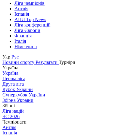
Ліга чемпіонів
Англія
Іспанія
АПЛ Top News
Ліга конференцій
Ліга Європи
Франція
Італія
Німеччина
Укр
Рус
Новини спорту
Результати
Турніри
Україна
Україна
Перша ліга
Друга ліга
Кубок України
Суперкубок України
Збірна України
Збірні
Ліга націй
ЧС 2026
Чемпіонати
Англія
Іспанія