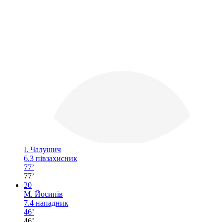
І. Чалушич
6.3
півзахисник
77’
77’
20
М. Йосипів
7.4
нападник
46’
46’