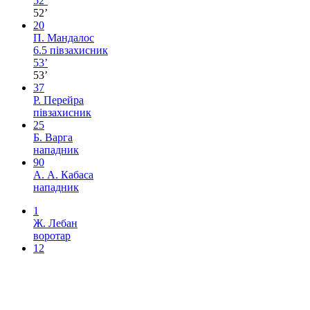
52’
52’
20
П. Мандалос
6.5
півзахисник
53’
53’
37
Р. Перейра
півзахисник
25
Б. Варга
нападник
90
А. А. Кабаса
нападник
1
Ж. Лебан
воротар
12