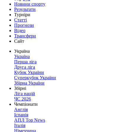
Новини спорту
Результати
Турніри
Статті
Прогнози
Відео
Трансфери
Сайт
Україна
Україна
Перша ліга
Друга ліга
Кубок України
Суперкубок України
Збірна України
Збірні
Ліга націй
ЧС 2026
Чемпіонати
Англія
Іспанія
АПЛ Top News
Італія
Німеччина