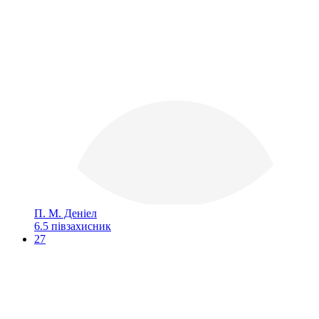
П. М. Деніел
6.5
півзахисник
27