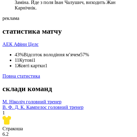
Заміна. Йде з поля Іван Чалушич, виходить Жан
Карнічнік.
реклама
статистика матчу
АЕК Афіни
Целє
43%
Відсоток володіння м’ячем
57%
11
Кутові
1
1
Жовті картки
1
Повна статистика
склади команд
М. Ніколіч
головний тренер
В. Ф. Д. К. Кампелос
головний тренер
1
Стракоша
6.2