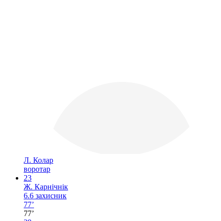
Л. Колар
воротар
23
Ж. Карнічнік
6.6
захисник
77’
77’