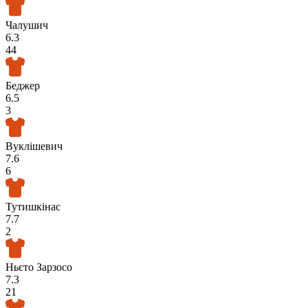
Чалушич
6.3
44
Беджер
6.5
3
Вуклішевич
7.6
6
Тутишкінас
7.7
2
Ньєто Зарзосо
7.3
21