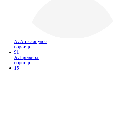
А. Ангелопулос
воротар
91
А. Бріньйолі
воротар
15