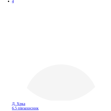
4
Д. Хрка
6.5
півзахисник