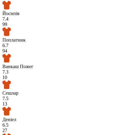
Йосипів
7.4
99
Поплатник
6.7
94
Ванкаш Пожег
7.3
10
Сешлар
7.5
13
Деніел
6.5
27