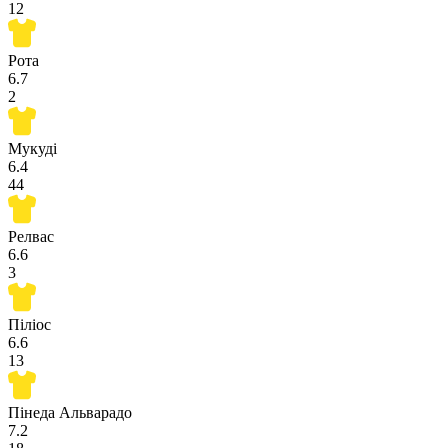
12
Рота
6.7
2
Мукуді
6.4
44
Релвас
6.6
3
Піліос
6.6
13
Пінеда Альварадо
7.2