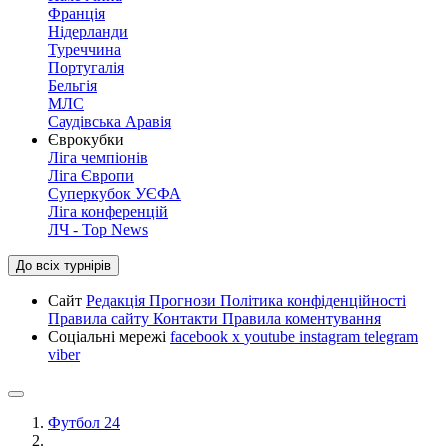
Франція
Нідерланди
Туреччина
Португалія
Бельгія
МЛС
Саудівська Аравія
Єврокубки
Ліга чемпіонів
Ліга Європи
Суперкубок УЄФА
Ліга конференцій
ЛЧ - Top News
До всіх турнірів
Сайт
Редакція
Прогнози
Політика конфіденційності
Правила сайту
Контакти
Правила коментування
Соціальні мережі
facebook
x
youtube
instagram
telegram
viber
Футбол 24