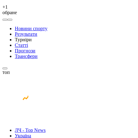
+
1
обране
Новини спорту
Результати
Турніри
Статті
Прогнози
Трансфери
топ
ЛЧ - Top News
Україна