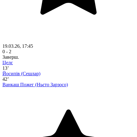
19.03.26, 17:45
0 - 2
Заверш.
Целє
13’
Йосипів
(Сешлар)
42’
Ванкаш Пожег
(Ньєто Зарзосо)