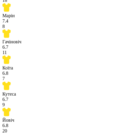
18
Марін
7.4
8
Гачіновіч
6.7
11
Коїта
6.8
7
Кутеса
6.7
9
Йовіч
6.8
20