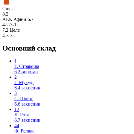
Слуга
8.2
АЕК Афіни
6.7
4-2-3-1
7.2
Целє
4-3-3
Основний склад
1
Т. Стракоша
6.2
воротар
2
Г. Мукуді
6.4
захисник
3
С. Піліос
6.6
захисник
12
Л. Рота
6.7
захисник
44
Ф. Релвас