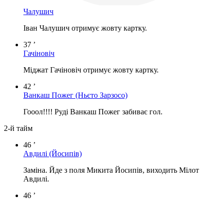
Чалушич
Іван Чалушич отримує жовту картку.
37 ’
Гачіновіч
Міджат Гачіновіч отримує жовту картку.
42 ’
Ванкаш Пожег
(Ньєто Зарзосо)
Гооол!!!! Руді Ванкаш Пожег забиває гол.
2-й тайм
46 ’
Авдилі
(Йосипів)
Заміна. Йде з поля Микита Йосипів, виходить Мілот
Авдилі.
46 ’