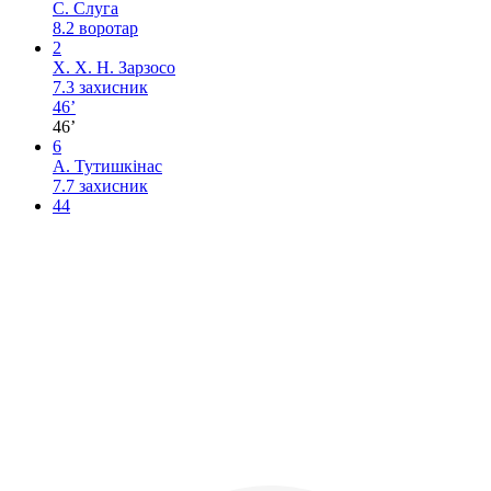
С. Слуга
8.2
воротар
2
Х. Х. Н. Зарзосо
7.3
захисник
46’
46’
6
А. Тутишкінас
7.7
захисник
44