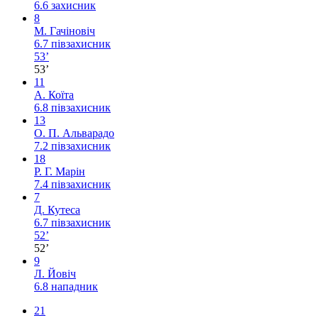
6.6
захисник
8
М. Гачіновіч
6.7
півзахисник
53’
53’
11
А. Коїта
6.8
півзахисник
13
О. П. Альварадо
7.2
півзахисник
18
Р. Г. Марін
7.4
півзахисник
7
Д. Кутеса
6.7
півзахисник
52’
52’
9
Л. Йовіч
6.8
нападник
21