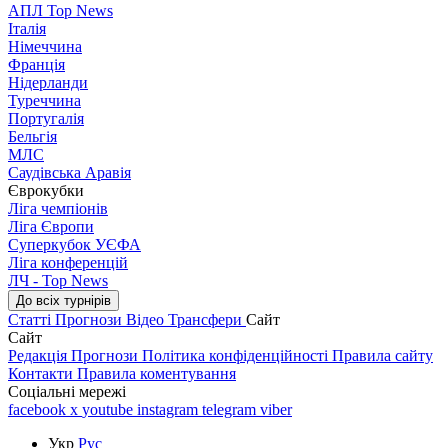
АПЛ Top News
Італія
Німеччина
Франція
Нідерланди
Туреччина
Португалія
Бельгія
МЛС
Саудівська Аравія
Єврокубки
Ліга чемпіонів
Ліга Європи
Суперкубок УЄФА
Ліга конференцій
ЛЧ - Top News
До всіх турнірів
Статті
Прогнози
Відео
Трансфери
Сайт
Сайт
Редакція
Прогнози
Політика конфіденційності
Правила сайту
Контакти
Правила коментування
Соціальні мережі
facebook
x
youtube
instagram
telegram
viber
Укр
Рус