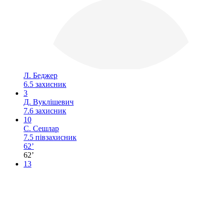
Л. Беджер
6.5
захисник
3
Д. Вуклішевич
7.6
захисник
10
С. Сешлар
7.5
півзахисник
62’
62’
13