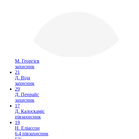
М. Георгієв
захисник
21
Д. Віда
захисник
29
Д. Пенрайс
захисник
17
Д. Калоскаміс
півзахисник
19
Н. Еліассон
6.4
півзахисник