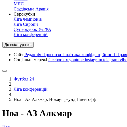
МЛС
Саудівська Аравія
Єврокубки
Ліга чемпіонів
Ліга Європи
Суперкубок УЄФА
Ліга конференцій
До всіх турнірів
Сайт
Редакція
Прогнози
Політика конфіденційності
Прав
Соціальні мережі
facebook
x
youtube
instagram
telegram
vibe
Футбол 24
Ліга конференцій
Ноа - АЗ Алкмар: Нокаут-раунд Плей-офф
Ноа - АЗ Алкмар