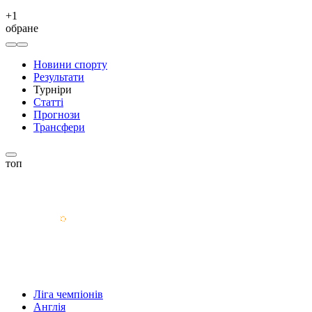
+
1
обране
Новини спорту
Результати
Турніри
Статті
Прогнози
Трансфери
топ
Ліга чемпіонів
Англія