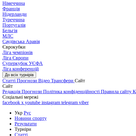
Німеччина
Франція
Нідерланди
Туреччина
Португалія
Бельгія
МЛС
Саудівська Аравія
Єврокубки
Ліга чемпіонів
Ліга Європи
Суперкубок УЄФА
Ліга конференцій
До всіх турнірів
Статті
Прогнози
Відео
Трансфери
Сайт
Сайт
Редакція
Прогнози
Політика конфіденційності
Правила сайту
К
Соціальні мережі
facebook
x
youtube
instagram
telegram
viber
Укр
Рус
Новини спорту
Результати
Турніри
Статті