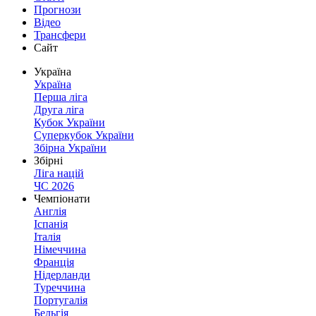
Прогнози
Відео
Трансфери
Сайт
Україна
Україна
Перша ліга
Друга ліга
Кубок України
Суперкубок України
Збірна України
Збірні
Ліга націй
ЧС 2026
Чемпіонати
Англія
Іспанія
Італія
Німеччина
Франція
Нідерланди
Туреччина
Португалія
Бельгія