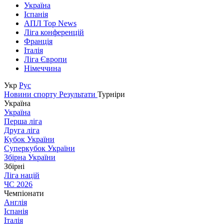
Україна
Іспанія
АПЛ Top News
Ліга конференцій
Франція
Італія
Ліга Європи
Німеччина
Укр
Рус
Новини спорту
Результати
Турніри
Україна
Україна
Перша ліга
Друга ліга
Кубок України
Суперкубок України
Збірна України
Збірні
Ліга націй
ЧС 2026
Чемпіонати
Англія
Іспанія
Італія