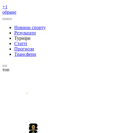
+
1
обране
Новини спорту
Результати
Турніри
Статті
Прогнози
Трансфери
топ