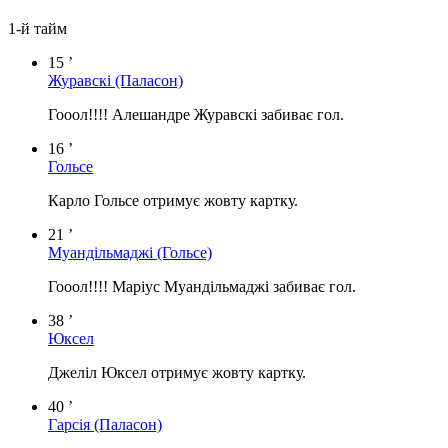
1-й тайм
15 ’
Журавскі
(Паласон)
Гооол!!!! Алешандре Журавскі забиває гол.
16 ’
Гольсе
Карло Гольсе отримує жовту картку.
21 ’
Муандільмаджі
(Гольсе)
Гооол!!!! Маріус Муандільмаджі забиває гол.
38 ’
Юксел
Джеліл Юксел отримує жовту картку.
40 ’
Гарсія
(Паласон)