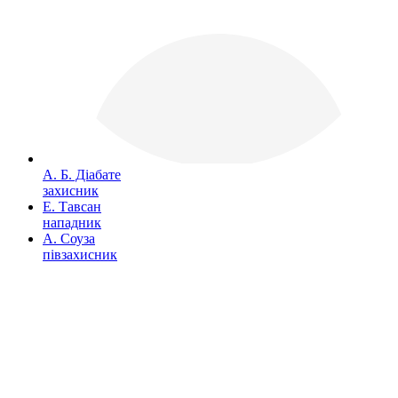
А. Б. Діабате
захисник
Е. Тавсан
нападник
А. Соуза
півзахисник