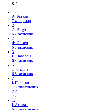
82’
13
А. Баталья
7.4
воротар
2
А. Рацуї
6.2
захисник
24
Ф. Лежен
6.3
захисник
3
П. Чаваррія
6.8
захисник
5
Л. Феліпе
6.6
захисник
7
І. Паласон
7.8
півзахисник
76’
76’
12
І. Ахомач
6.3
півзахисник