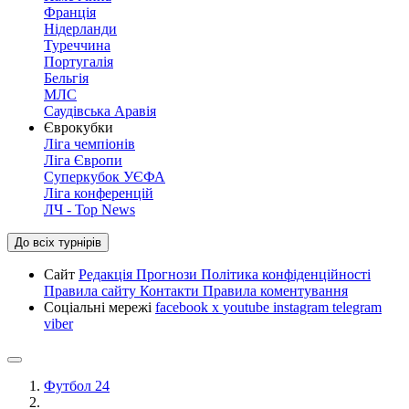
Франція
Нідерланди
Туреччина
Португалія
Бельгія
МЛС
Саудівська Аравія
Єврокубки
Ліга чемпіонів
Ліга Європи
Суперкубок УЄФА
Ліга конференцій
ЛЧ - Top News
До всіх турнірів
Сайт
Редакція
Прогнози
Політика конфіденційності
Правила сайту
Контакти
Правила коментування
Соціальні мережі
facebook
x
youtube
instagram
telegram
viber
Футбол 24