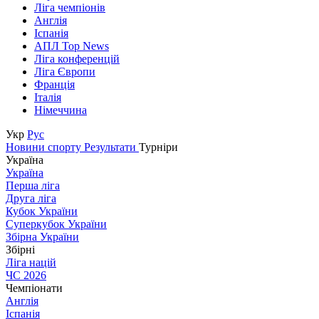
Ліга чемпіонів
Англія
Іспанія
АПЛ Top News
Ліга конференцій
Ліга Європи
Франція
Італія
Німеччина
Укр
Рус
Новини спорту
Результати
Турніри
Україна
Україна
Перша ліга
Друга ліга
Кубок України
Суперкубок України
Збірна України
Збірні
Ліга націй
ЧС 2026
Чемпіонати
Англія
Іспанія