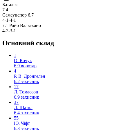
Баталья
7.4
Самсунспор
6.7
4-1-4-1
7.1
Райо Вальєкано
4-2-3-1
Основний склад
1
О. Кочук
6.9
воротар
4
Р. В. Дронгелен
6.2
захисник
17
Л. Томассон
6.9
захисник
37
Л. Шатка
6.4
захисник
55
Ю. Чіфт
6.3
захисник