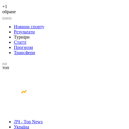
+
1
обране
Новини спорту
Результати
Турніри
Статті
Прогнози
Трансфери
топ
ЛЧ - Top News
Україна