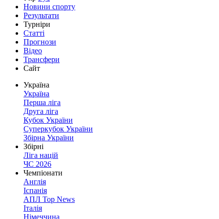
Новини спорту
Результати
Турніри
Статті
Прогнози
Відео
Трансфери
Сайт
Україна
Україна
Перша ліга
Друга ліга
Кубок України
Суперкубок України
Збірна України
Збірні
Ліга націй
ЧС 2026
Чемпіонати
Англія
Іспанія
АПЛ Top News
Італія
Німеччина