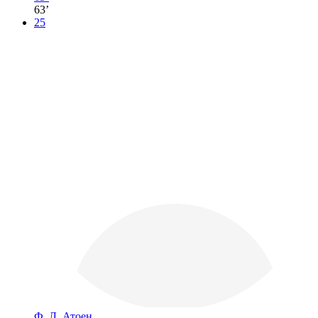
63’
25
Ф. Л. Атоен