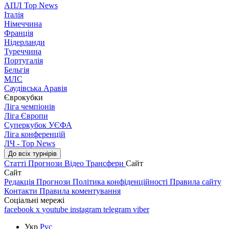
АПЛ Top News
Італія
Німеччина
Франція
Нідерланди
Туреччина
Португалія
Бельгія
МЛС
Саудівська Аравія
Єврокубки
Ліга чемпіонів
Ліга Європи
Суперкубок УЄФА
Ліга конференцій
ЛЧ - Top News
До всіх турнірів
Статті
Прогнози
Відео
Трансфери
Сайт
Сайт
Редакція
Прогнози
Політика конфіденційності
Правила сайту
Контакти
Правила коментування
Соціальні мережі
facebook
x
youtube
instagram
telegram
viber
Укр
Рус