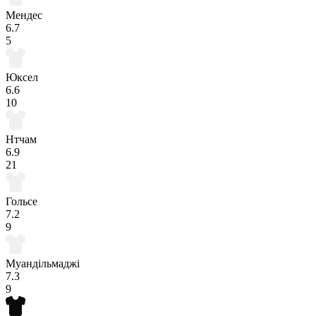
Мендес
6.7
5
Юксел
6.6
10
Нтчам
6.9
21
Гольсе
7.2
9
Муандільмаджі
7.3
9