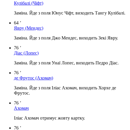
Кулібалі
(Чіфт)
Заміна. Йде з поля Юнус Чіфт, виходить Тангу Кулібалі.
64 ’
Явру
(Мендес)
Заміна. Йде з поля Джо Мендес, виходить Зекі Явру.
76 ’
Діас
(Лопес)
Заміна. Йде з поля Унаї Лопес, виходить Педро Діас.
76 ’
де Фрутос
(Ахомач)
Заміна. Йде з поля Іліас Ахомач, виходить Хорхе де
Фрутос.
76 ’
Ахомач
Іліас Ахомач отримує жовту картку.
76 ’