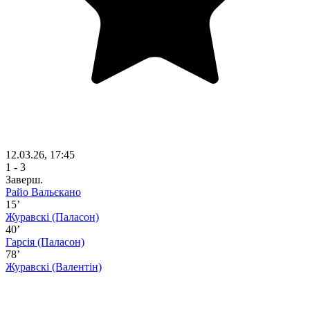
12.03.26, 17:45
1 - 3
Заверш.
Райо Вальєкано
15’
Журавскі
(Паласон)
40’
Гарсія
(Паласон)
78’
Журавскі
(Валентін)