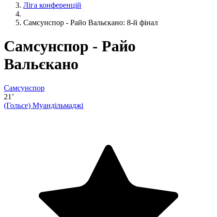
Ліга конференцій
Самсунспор - Райо Вальєкано: 8-й фінал
Самсунспор - Райо
Вальєкано
Самсунспор
21’
(Гольсе)
Муандільмаджі