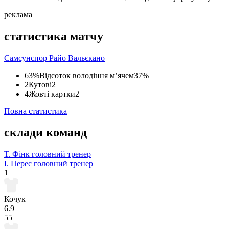
реклама
статистика матчу
Самсунспор
Райо Вальєкано
63%
Відсоток володіння м’ячем
37%
2
Кутові
2
4
Жовті картки
2
Повна статистика
склади команд
Т. Фінк
головний тренер
І. Перес
головний тренер
1
Кочук
6.9
55