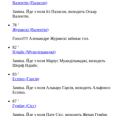
Валентін
(Паласон)
Заміна. Йде з поля Ісі Паласон, виходить Оскар
Валентін.
78 ’
Журавскі
(Валентін)
Гооол!!!! Алешандре Журавскі забиває гол.
82 ’
Ндіайє
(Муандільмаджі)
Заміна. Йде з поля Маріус Муандільмаджі, виходить
Шеріф Ндіайє.
83 ’
Еспіно
(Гарсія)
Заміна. Йде з поля Альваро Гарсія, виходить Альфонсо
Еспіно.
87 ’
Гумбау
(Сісс)
Заміна. Йде з поля Пате Сісс, виходить Жерар Гумбау.