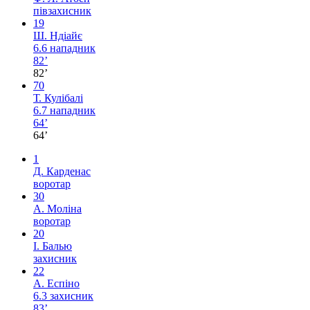
півзахисник
19
Ш. Ндіайє
6.6
нападник
82’
82’
70
Т. Кулібалі
6.7
нападник
64’
64’
1
Д. Карденас
воротар
30
А. Моліна
воротар
20
І. Балью
захисник
22
А. Еспіно
6.3
захисник
83’