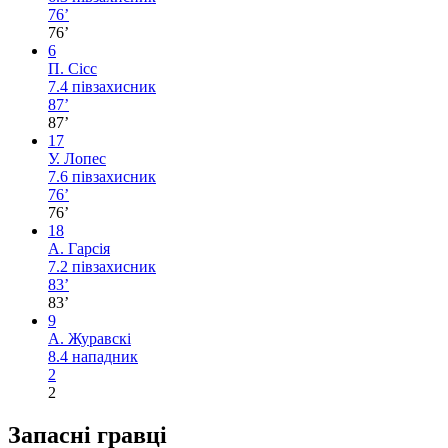
76’
76’
6
П. Сісс
7.4
півзахисник
87’
87’
17
У. Лопес
7.6
півзахисник
76’
76’
18
А. Гарсія
7.2
півзахисник
83’
83’
9
А. Журавскі
8.4
нападник
2
2
Запасні гравці