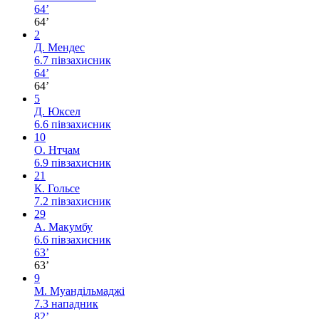
64’
64’
2
Д. Мендес
6.7
півзахисник
64’
64’
5
Д. Юксел
6.6
півзахисник
10
О. Нтчам
6.9
півзахисник
21
К. Гольсе
7.2
півзахисник
29
А. Макумбу
6.6
півзахисник
63’
63’
9
М. Муандільмаджі
7.3
нападник
82’