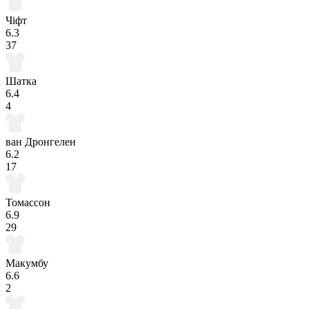
Чіфт
6.3
37
Шатка
6.4
4
ван Дронгелен
6.2
17
Томассон
6.9
29
Макумбу
6.6
2