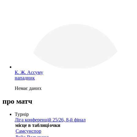
К. Ж. Ассуму
нападник
Немає даних
про матч
Турнір
Ліга конференцій 25/26, 8-й фінал
місце в таблиці
очки
Самсунспор