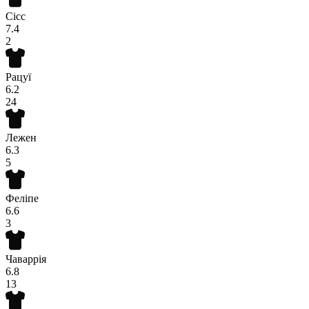
Сісс
7.4
2
Рацуї
6.2
24
Лежен
6.3
5
Феліпе
6.6
3
Чаваррія
6.8
13