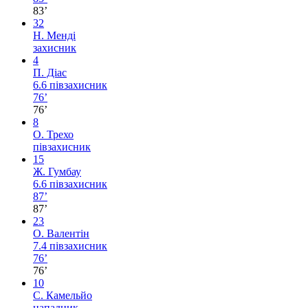
83’
32
Н. Менді
захисник
4
П. Діас
6.6
півзахисник
76’
76’
8
О. Трехо
півзахисник
15
Ж. Гумбау
6.6
півзахисник
87’
87’
23
О. Валентін
7.4
півзахисник
76’
76’
10
С. Камельйо
нападник