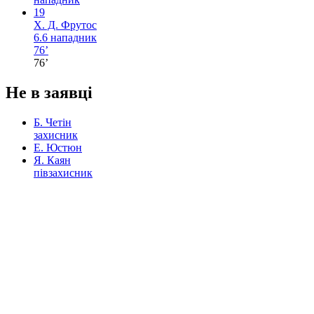
19
Х. Д. Фрутос
6.6
нападник
76’
76’
Не в заявці
Б. Четін
захисник
Е. Юстюн
Я. Каян
півзахисник