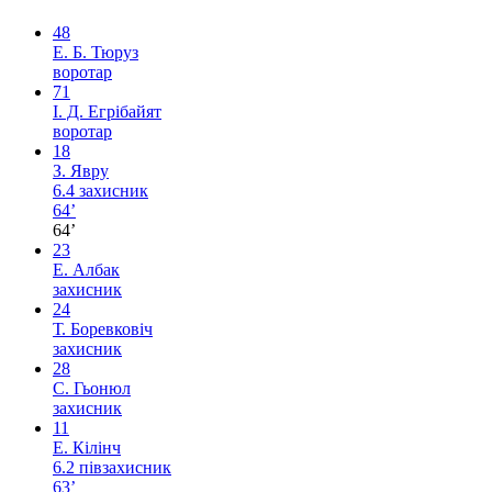
48
Е. Б. Тюруз
воротар
71
І. Д. Егрібайят
воротар
18
З. Явру
6.4
захисник
64’
64’
23
Е. Албак
захисник
24
Т. Боревковіч
захисник
28
С. Гьонюл
захисник
11
Е. Кілінч
6.2
півзахисник
63’