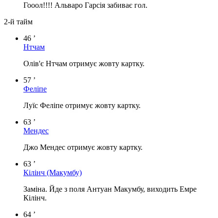
Гооол!!!! Альваро Гарсія забиває гол.
2-й тайм
46 ’
Нтчам
Олів'є Нтчам отримує жовту картку.
57 ’
Феліпе
Луїс Феліпе отримує жовту картку.
63 ’
Мендес
Джо Мендес отримує жовту картку.
63 ’
Кілінч
(Макумбу)
Заміна. Йде з поля Антуан Макумбу, виходить Емре
Кілінч.
64 ’