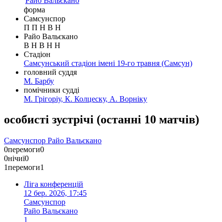
Райо Вальєкано
форма
Самсунспор
П
П
Н
В
Н
Райо Вальєкано
В
Н
В
Н
Н
Стадіон
Самсунський стадіон імені 19-го травня
(Самсун)
головний суддя
М. Барбу
помічники судді
М. Грігоріу
,
К. Колцеску
,
А. Ворніку
особисті зустрічі
(
останні 10 матчів
)
Самсунспор
Райо Вальєкано
0
перемоги
0
0
нічиї
0
1
перемоги
1
Ліга конференцій
12 бер. 2026, 17:45
Самсунспор
Райо Вальєкано
1