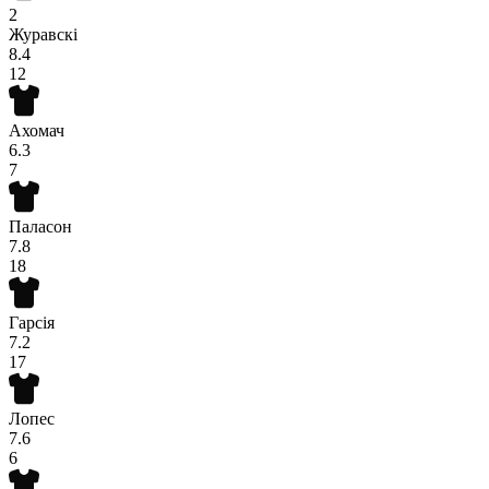
2
Журавскі
8.4
12
Ахомач
6.3
7
Паласон
7.8
18
Гарсія
7.2
17
Лопес
7.6
6