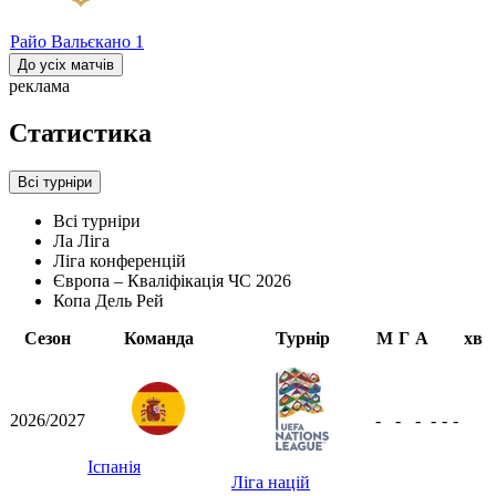
Райо Вальєкано
1
До усіх матчів
реклама
Статистика
Всі турніри
Всі турніри
Ла Ліга
Ліга конференцій
Європа – Кваліфікація ЧС 2026
Копа Дель Рей
Сезон
Команда
Турнір
М
Г
А
хв
2026/2027
-
-
-
-
-
-
Іспанія
Ліга націй