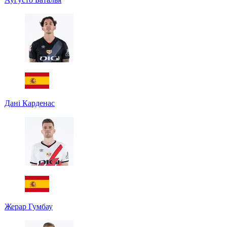
Дані Карденас
Жерар Гумбау