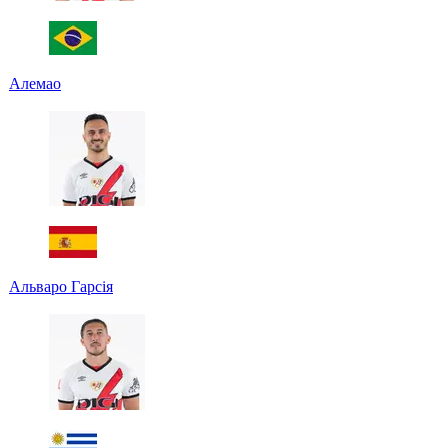
Алемао
Альваро Гарсія