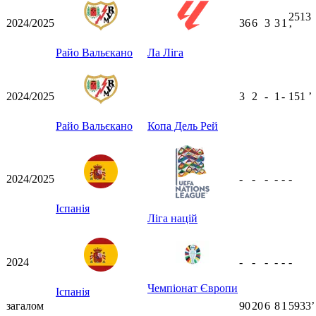
2513
2024/2025
36
6
3
3
1
ʼ
Райо Вальєкано
Ла Ліга
2024/2025
3
2
-
1
-
151
ʼ
Райо Вальєкано
Копа Дель Рей
2024/2025
-
-
-
-
-
-
Іспанія
Ліга націй
2024
-
-
-
-
-
-
Чемпіонат Європи
Іспанія
загалом
90
20
6
8
1
5933ʼ