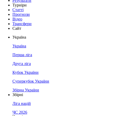
Результати
Турніри
Статті
Прогнози
Відео
Трансфери
Сайт
Україна
Україна
Перша ліга
Друга ліга
Кубок України
Суперкубок України
Збірна України
Збірні
Ліга націй
ЧС 2026