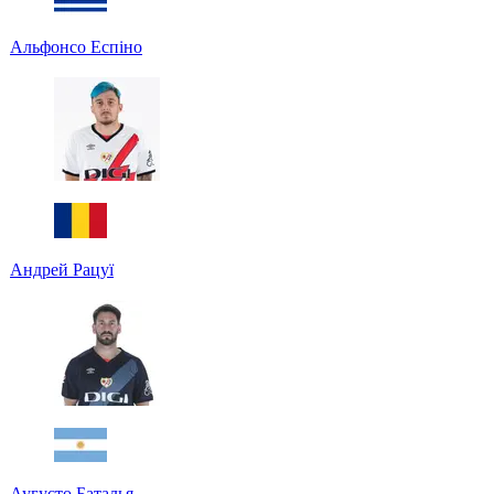
Альфонсо Еспіно
Андрей Рацуї
Аугусто Баталья