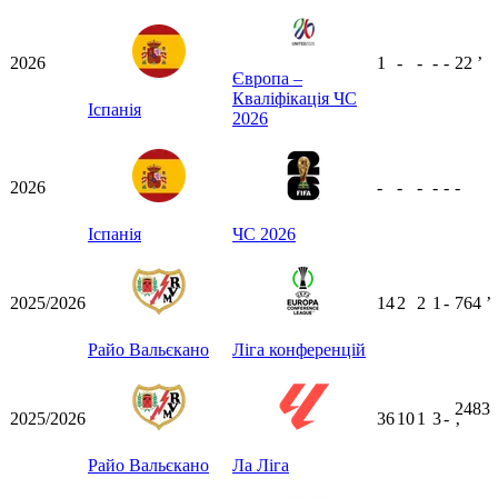
2026
1
-
-
-
-
22
ʼ
Європа –
Кваліфікація ЧС
Іспанія
2026
2026
-
-
-
-
-
-
Іспанія
ЧС 2026
2025/2026
14
2
2
1
-
764
ʼ
Райо Вальєкано
Ліга конференцій
2483
2025/2026
36
10
1
3
-
ʼ
Райо Вальєкано
Ла Ліга