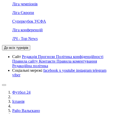
Ліга чемпіонів
Ліга Європи
Суперкубок УЄФА
Ліга конференцій
ЛЧ - Top News
До всіх турнірів
Сайт
Редакція
Прогнози
Політика конфіденційності
Правила сайту
Контакти
Правила коментування
Редакційна політика
Соціальні мережі
facebook
x
youtube
instagram
telegram
viber
Футбол 24
Іспанія
Райо Вальєкано