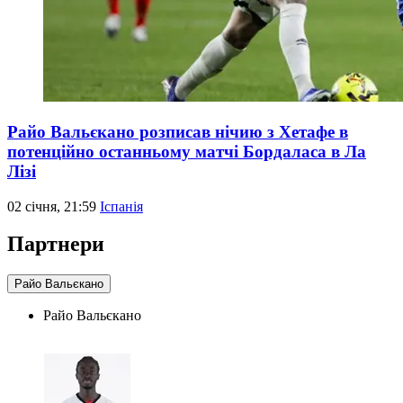
Райо Вальєкано розписав нічию з Хетафе в
потенційно останньому матчі Бордаласа в Ла
Лізі
02 січня, 21:59
Іспанія
Партнери
Райо Вальєкано
Райо Вальєкано