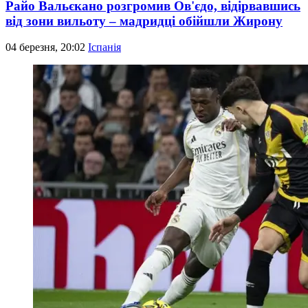
Райо Вальєкано розгромив Ов'єдо, відірвавшись
від зони вильоту – мадридці обійшли Жирону
04 березня, 20:02
Іспанія