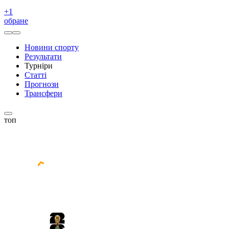
+
1
обране
Новини спорту
Результати
Турніри
Статті
Прогнози
Трансфери
топ