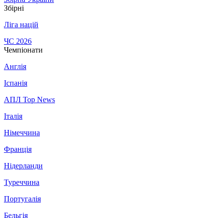
Збірні
Ліга націй
ЧС 2026
Чемпіонати
Англія
Іспанія
АПЛ Top News
Італія
Німеччина
Франція
Нідерланди
Туреччина
Португалія
Бельгія