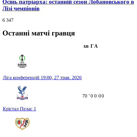
Осінь патріарха: останній сезон Лобановського в
Лізі чемпіонів
6 347
Останні матчі гравця
хв
Г
А
Ліга конференцій
19:00,
27 трав. 2026
70
ʼ
0
0
0
0
Крістал Пелас
1