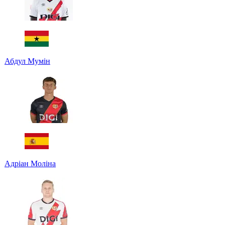
Абдул Мумін
Адріан Моліна