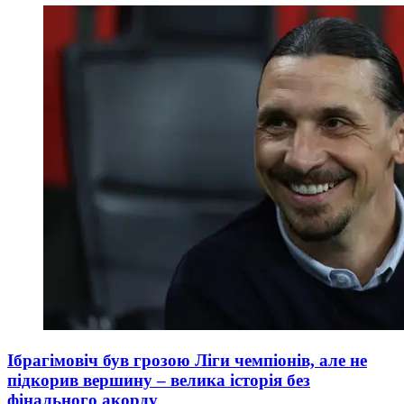
Ібрагімовіч був грозою Ліги чемпіонів, але не
підкорив вершину – велика історія без
фінального акорду