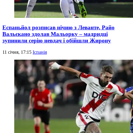
Еспаньйол розписав нічию з Леванте, Райо
Вальєкано здолав Мальорку – мадридці
зупинили серію невдач і обійшли Жирону
11 січня, 17:15
Іспанія