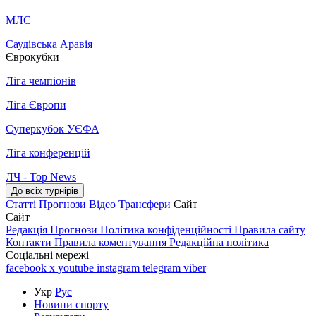
МЛС
Саудівська Аравія
Єврокубки
Ліга чемпіонів
Ліга Європи
Суперкубок УЄФА
Ліга конференцій
ЛЧ - Top News
До всіх турнірів
Статті
Прогнози
Відео
Трансфери
Сайт
Сайт
Редакція
Прогнози
Політика конфіденційності
Правила сайту
Контакти
Правила коментування
Редакційна політика
Соціальні мережі
facebook
x
youtube
instagram
telegram
viber
Укр
Рус
Новини спорту