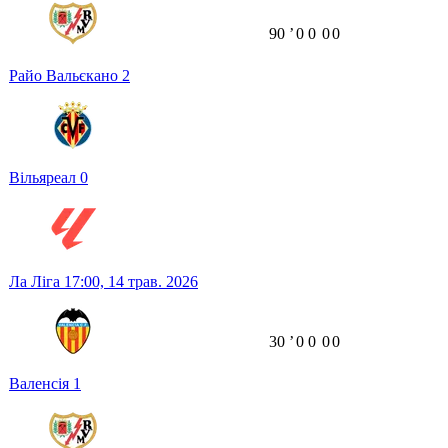
90
ʼ
0
0
0
0
Райо Вальєкано
2
Вільяреал
0
Ла Ліга
17:00,
14 трав. 2026
30
ʼ
0
0
0
0
Валенсія
1