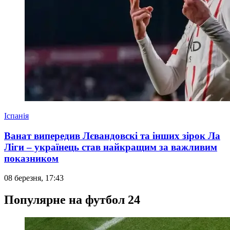
Іспанія
Ванат випередив Лєвандовскі та інших зірок Ла
Ліги – українець став найкращим за важливим
показником
08 березня, 17:43
Популярне на футбол 24