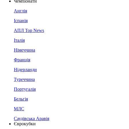
Чемпіонати
Англія
Іспанія
АПЛ Top News
Італія
Німеччина
Франція
Нідерланди
Туреччина
Португалія
Бельгія
МЛС
Саудівська Аравія
Єврокубки