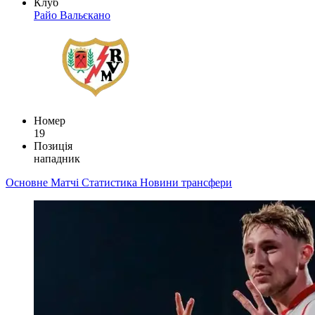
Клуб
Райо Вальєкано
Номер
19
Позиція
нападник
Основне
Матчі
Статистика
Новини
трансфери