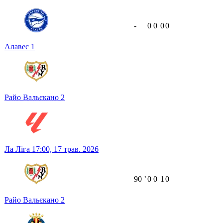
-
0
0
0
0
Алавес
1
Райо Вальєкано
2
Ла Ліга
17:00,
17 трав. 2026
90
ʼ
0
0
1
0
Райо Вальєкано
2