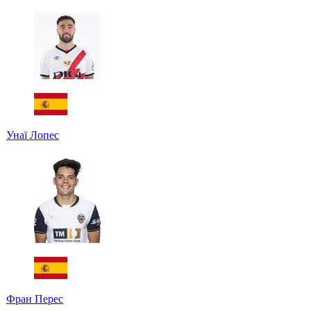
Унаї Лопес
Фран Перес