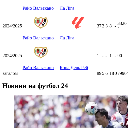
Райо Вальєкано
Ла Ліга
3326
2024/2025
37
2
3
8
-
ʼ
Райо Вальєкано
Ла Ліга
2024/2025
1
-
-
1
-
90
ʼ
Райо Вальєкано
Копа Дель Рей
загалом
89
5
6
18
0
7990ʼ
Новини на футбол 24