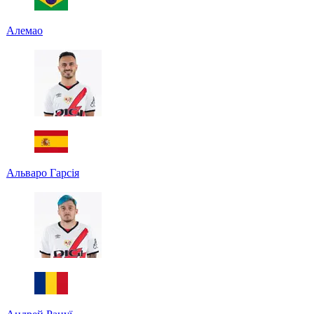
Алемао
Альваро Гарсія