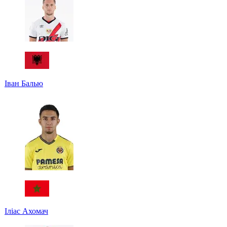
Іван Балью
Іліас Ахомач