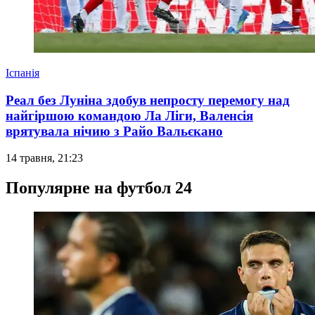
Іспанія
Реал без Луніна здобув непросту перемогу над
найгіршою командою Ла Ліги, Валенсія
врятувала нічию з Райо Вальєкано
14 травня, 21:23
Популярне на футбол 24