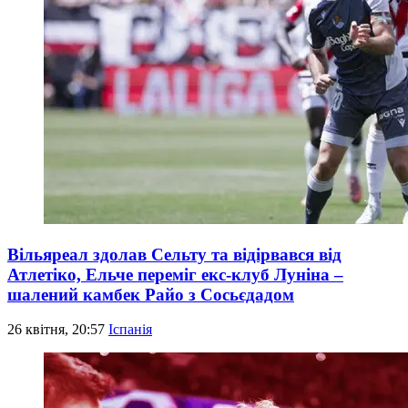
Вільяреал здолав Сельту та відірвався від
Атлетіко, Ельче переміг екс-клуб Луніна –
шалений камбек Райо з Сосьєдадом
26 квітня, 20:57
Іспанія