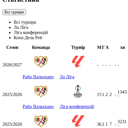
Всі турніри
Всі турніри
Ла Ліга
Ліга конференцій
Копа Дель Рей
Сезон
Команда
Турнір
М
Г
А
хв
2026/2027
-
-
-
-
-
-
Райо Вальєкано
Ла Ліга
1343
2025/2026
15
1
2
2
-
ʼ
Райо Вальєкано
Ліга конференцій
3231
2025/2026
36
2
1
7
-
ʼ