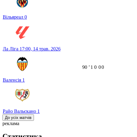
Вільяреал
0
Ла Ліга
17:00,
14 трав. 2026
90
ʼ
1
0
0
0
Валенсія
1
Райо Вальєкано
1
До усіх матчів
реклама
Статистика