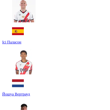
Ісі Паласон
Йошуа Вертрауд