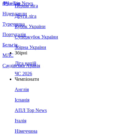
Франція
ЛЧ - Top News
Перша ліга
Нідерланди
Друга ліга
Туреччина
Кубок України
Португалія
Суперкубок України
Бельгія
Збірна України
Збірні
МЛС
Ліга націй
Саудівська Аравія
ЧС 2026
Чемпіонати
Англія
Іспанія
АПЛ Top News
Італія
Німеччина