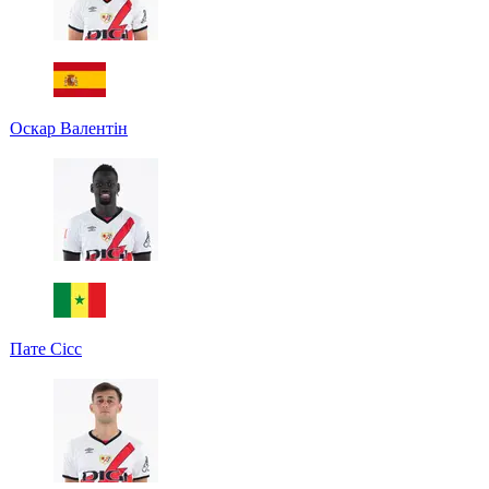
Оскар Валентін
Пате Сісс