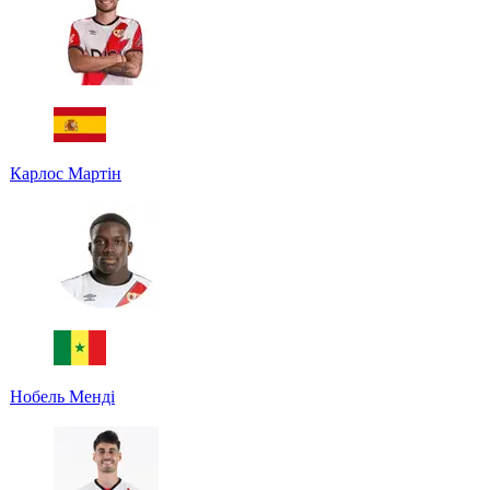
Карлос Мартін
Нобель Менді