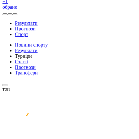
+
1
обране
Результати
Прогнози
Спорт
Новини спорту
Результати
Турніри
Статті
Прогнози
Трансфери
топ