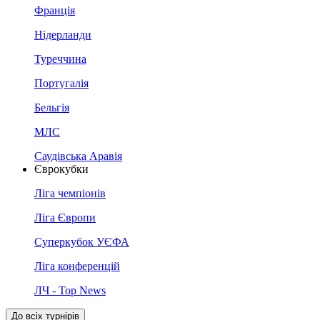
Франція
Нідерланди
Туреччина
Португалія
Бельгія
МЛС
Саудівська Аравія
Єврокубки
Ліга чемпіонів
Ліга Європи
Суперкубок УЄФА
Ліга конференцій
ЛЧ - Top News
До всіх турнірів