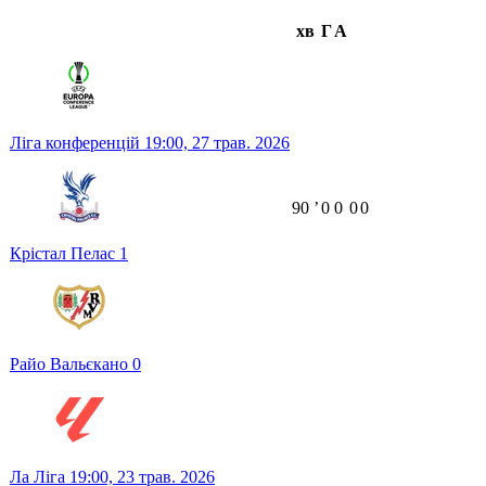
хв
Г
А
Ліга конференцій
19:00,
27 трав. 2026
90
ʼ
0
0
0
0
Крістал Пелас
1
Райо Вальєкано
0
Ла Ліга
19:00,
23 трав. 2026