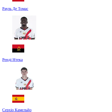
Рауль Де Томас
Ренді Нтека
Серхіо Камельйо