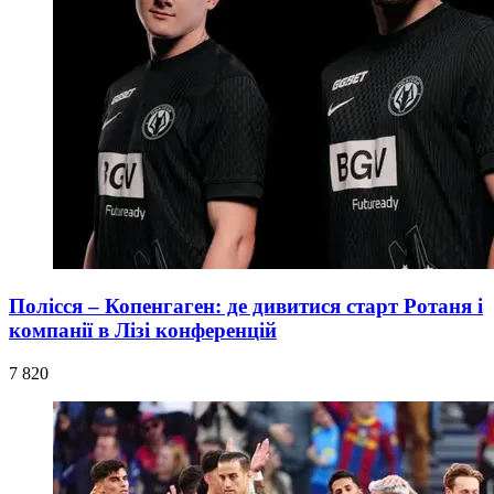
Полісся – Копенгаген: де дивитися старт Ротаня і
компанії в Лізі конференцій
7 820