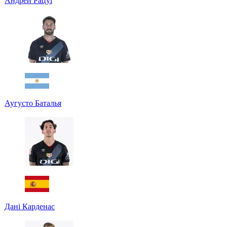
Андрей Рацуї
Аугусто Баталья
Дані Карденас