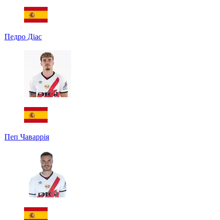
Педро Діас
Пеп Чаваррія