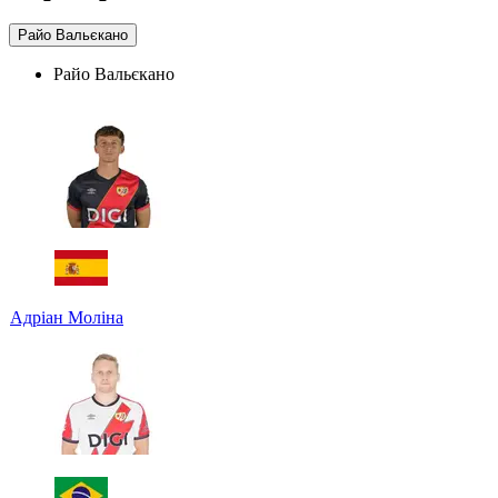
Райо Вальєкано
Райо Вальєкано
Адріан Моліна