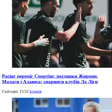
Расінг переміг Спортінг, поєдинки Жирони,
Малаги і Алавеса: спаринги клубів Ла Ліги
Сьогодні, 15:52
Іспанія