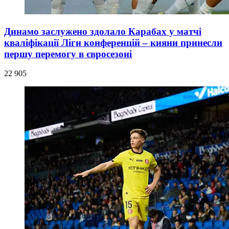
Динамо заслужено здолало Карабах у матчі
кваліфікації Ліги конференцій – кияни принесли
першу перемогу в євросезоні
22 905