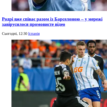
Родрі вже співає разом із Барселоною – у мережі
завірусилося промовисте відео
Сьогодні, 12:30
Іспанія