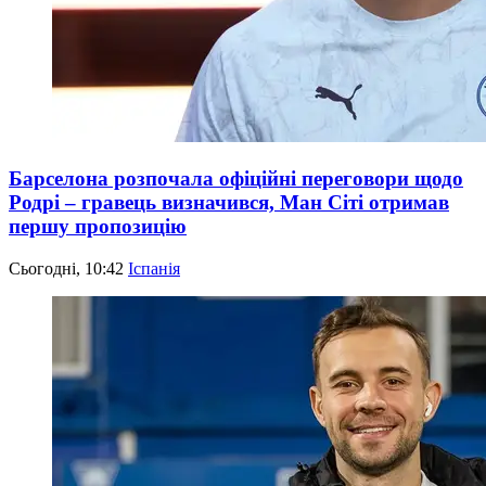
Барселона розпочала офіційні переговори щодо
Родрі – гравець визначився, Ман Сіті отримав
першу пропозицію
Сьогодні, 10:42
Іспанія