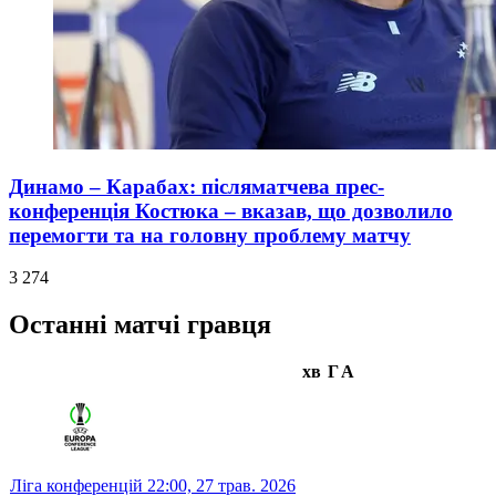
Динамо – Карабах: післяматчева прес-
конференція Костюка – вказав, що дозволило
перемогти та на головну проблему матчу
3 274
Останні матчі гравця
хв
Г
А
Ліга конференцій
22:00,
27 трав. 2026