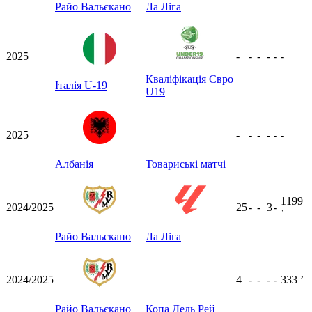
Райо Вальєкано
Ла Ліга
2025
-
-
-
-
-
-
Кваліфікація Євро
Італія U-19
U19
2025
-
-
-
-
-
-
Албанія
Товариські матчі
1199
2024/2025
25
-
-
3
-
ʼ
Райо Вальєкано
Ла Ліга
2024/2025
4
-
-
-
-
333
ʼ
Райо Вальєкано
Копа Дель Рей