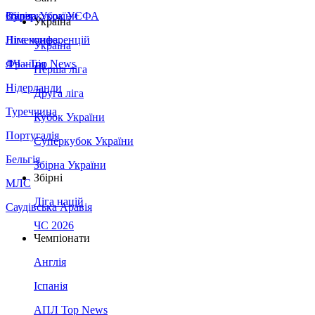
Збірна України
Італія
Суперкубок УЄФА
Україна
Німеччина
Ліга конференцій
Україна
Франція
ЛЧ - Top News
Перша ліга
Нідерланди
Друга ліга
Туреччина
Кубок України
Португалія
Суперкубок України
Бельгія
Збірна України
Збірні
МЛС
Ліга націй
Саудівська Аравія
ЧС 2026
Чемпіонати
Англія
Іспанія
АПЛ Top News