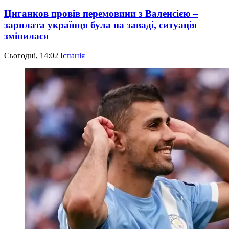
Циганков провів перемовини з Валенсією –
зарплата українця була на заваді, ситуація
змінилася
Сьогодні, 14:02
Іспанія