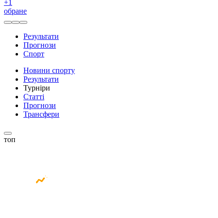
+
1
обране
Результати
Прогнози
Спорт
Новини спорту
Результати
Турніри
Статті
Прогнози
Трансфери
топ