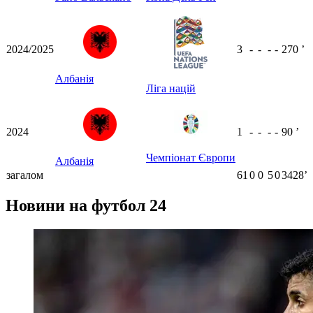
2024/2025
3
-
-
-
-
270
ʼ
Албанія
Ліга націй
2024
1
-
-
-
-
90
ʼ
Чемпіонат Європи
Албанія
загалом
61
0
0
5
0
3428ʼ
Новини на футбол 24