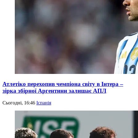
Атлетіко перехопив чемпіона світу в Інтера –
зірка збірної Аргентини залишає АПЛ
Сьогодні, 16:46
Іспанія