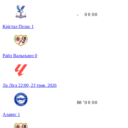
-
0
0
0
0
Крістал Пелас
1
Райо Вальєкано
0
Ла Ліга
22:00,
23 трав. 2026
88
ʼ
0
0
0
0
Алавес
1