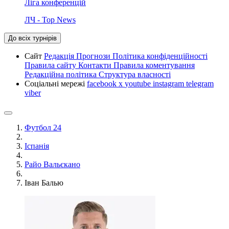
Ліга конференцій
ЛЧ - Top News
До всіх турнірів
Сайт
Редакція
Прогнози
Політика конфіденційності
Правила сайту
Контакти
Правила коментування
Редакційна політика
Структура власності
Соціальні мережі
facebook
x
youtube
instagram
telegram
viber
Футбол 24
Іспанія
Райо Вальєкано
Іван Балью