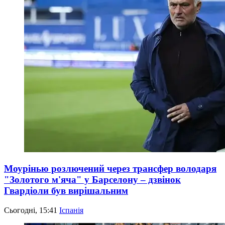
Моурінью розлючений через трансфер володаря
"Золотого м'яча" у Барселону – дзвінок
Гвардіоли був вирішальним
Сьогодні, 15:41
Іспанія