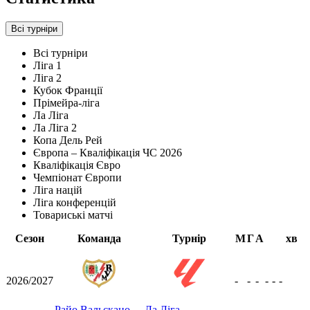
Всі турніри
Всі турніри
Ліга 1
Ліга 2
Кубок Франції
Прімейра-ліга
Ла Ліга
Ла Ліга 2
Копа Дель Рей
Європа – Кваліфікація ЧС 2026
Кваліфікація Євро
Чемпіонат Європи
Ліга націй
Ліга конференцій
Товариські матчі
Сезон
Команда
Турнір
М
Г
А
хв
2026/2027
-
-
-
-
-
-
Райо Вальєкано
Ла Ліга