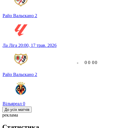
Райо Вальєкано
2
Ла Ліга
20:00,
17 трав. 2026
-
0
0
0
0
Райо Вальєкано
2
Вільяреал
0
До усіх матчів
реклама
Статистика