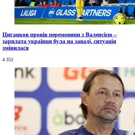
Циганков провів перемовини з Валенсією –
зарплата українця була на заваді, ситуація
змінилася
4 352