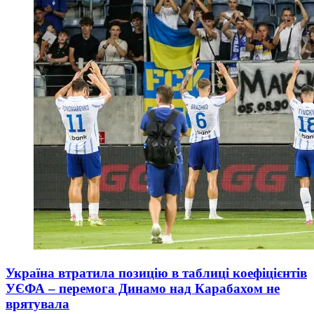
Україна втратила позицію в таблиці коефіцієнтів
УЄФА – перемога Динамо над Карабахом не
врятувала