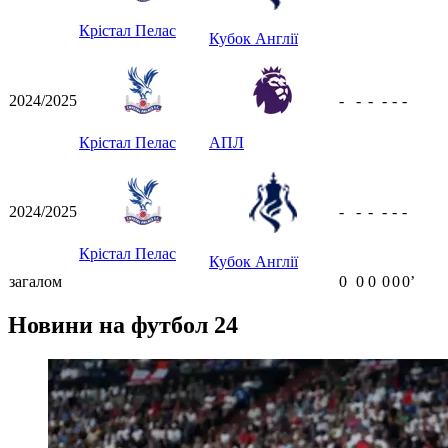
Крістал Пелас
Кубок Англії
2024/2025
-
-
-
-
-
-
Крістал Пелас
АПЛ
2024/2025
-
-
-
-
-
-
Крістал Пелас
Кубок Англії
загалом
0
0
0
0
0
0ʼ
Новини на футбол 24