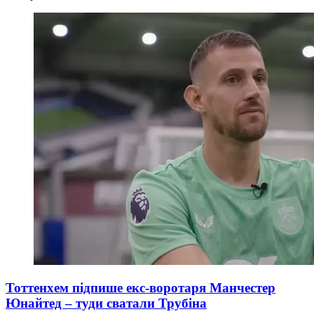
Тоттенхем підпише екс-воротаря Манчестер
Юнайтед – туди сватали Трубіна