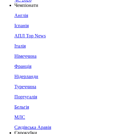
Чемпіонати
Англія
Іспанія
АПЛ Top News
Італія
Німеччина
Франція
Нідерланди
Туреччина
Португалія
Бельгія
МЛС
Саудівська Аравія
Єврокубки