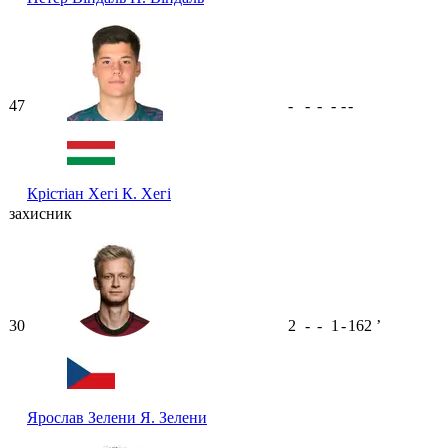
47
-
-
-
-
-
-
Крістіан Хегі
К. Хегі
захисник
30
2
-
-
1
-
162
ʼ
Ярослав Зелени
Я. Зелени