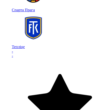
Спарта Прага
Тепліце
-
-