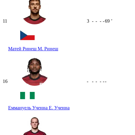
11
3
-
-
-
-
69
ʼ
Матей Ринеш
М. Ринеш
16
-
-
-
-
-
-
Еммануель Ученна
Е. Ученна