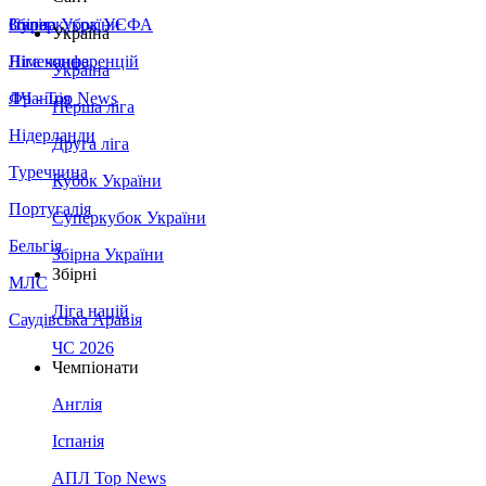
Збірна України
Італія
Суперкубок УЄФА
Україна
Німеччина
Ліга конференцій
Україна
Франція
ЛЧ - Top News
Перша ліга
Нідерланди
Друга ліга
Туреччина
Кубок України
Португалія
Суперкубок України
Бельгія
Збірна України
Збірні
МЛС
Ліга націй
Саудівська Аравія
ЧС 2026
Чемпіонати
Англія
Іспанія
АПЛ Top News