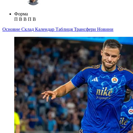
Форма
П
В
В
П
В
Основне
Склад
Календар
Таблиця
Трансфери
Новини