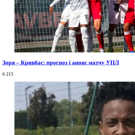
Зоря – Кривбас: прогноз і анонс матчу УПЛ
6 215