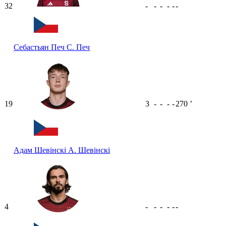
32
-
-
-
-
-
-
Себастьян Печ
С. Печ
19
3
-
-
-
-
270
ʼ
Адам Шевінскі
А. Шевінскі
4
-
-
-
-
-
-