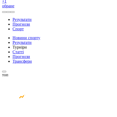
+
1
обране
Результати
Прогнози
Спорт
Новини спорту
Результати
Турніри
Статті
Прогнози
Трансфери
топ