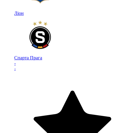
Ліон
Спарта Прага
-
-