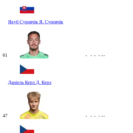
Якуб Суровчік
Я. Суровчік
61
-
-
-
-
-
-
Даніель Керл
Д. Керл
47
-
-
-
-
-
-