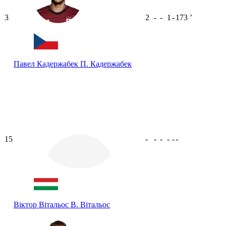
3
2
-
-
1
-
173
ʼ
Павел Кадержабек
П. Кадержабек
15
-
-
-
-
-
-
Віктор Вітальос
В. Вітальос