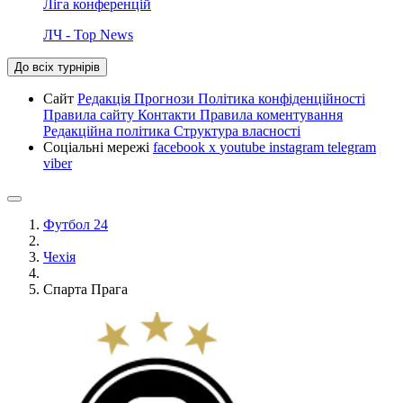
Ліга конференцій
ЛЧ - Top News
До всіх турнірів
Сайт
Редакція
Прогнози
Політика конфіденційності
Правила сайту
Контакти
Правила коментування
Редакційна політика
Структура власності
Соціальні мережі
facebook
x
youtube
instagram
telegram
viber
Футбол 24
Чехія
Спарта Прага