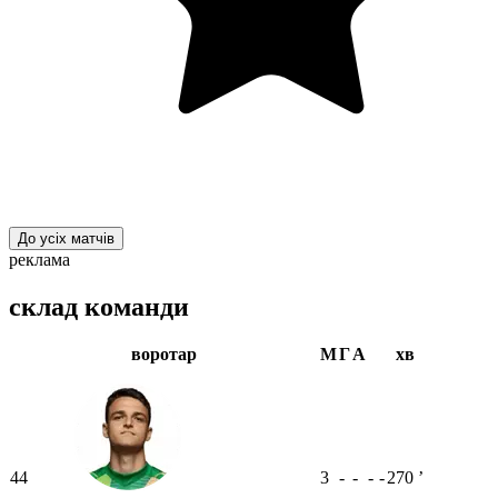
До усіх матчів
реклама
склад команди
воротар
М
Г
А
хв
44
3
-
-
-
-
270
ʼ