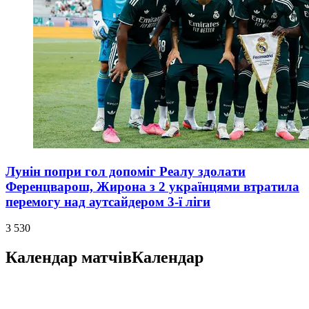
Лунін попри гол допоміг Реалу здолати
Ференцварош, Жирона з 2 українцями втратила
перемогу над аутсайдером 3-ї ліги
3 530
Календар матчів
Календар