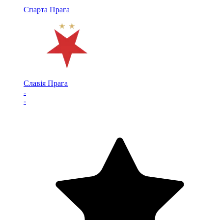
Спарта Прага
Славія Прага
-
-