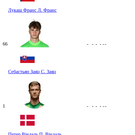
Лукаш Франс
Л. Франс
66
-
-
-
-
-
-
Себастьян Заяц
С. Заяц
1
-
-
-
-
-
-
Петер Віндаль
П. Віндаль