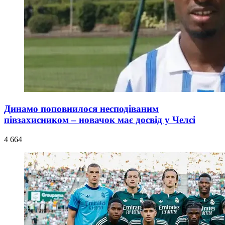
Динамо поповнилося несподіваним
півзахисником – новачок має досвід у Челсі
4 664