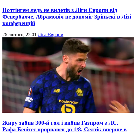
Ноттінгем ледь не вилетів з Ліги Європи від
Фенербахче, Абрамовіч не допоміг Зріньскі в Лізі
конференцій
26 лютого, 22:01
Ліга Європи
Жиру забив 300-й гол і вибив Газпром з ЛЄ,
Рафа Бенітес прорвався до 1/8, Селтік вперше в