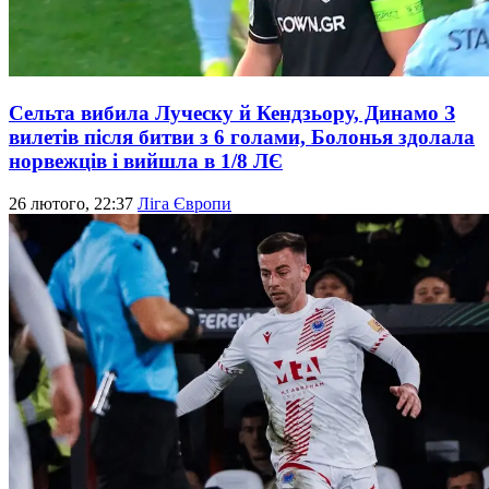
Сельта вибила Луческу й Кендзьору, Динамо З
вилетів після битви з 6 голами, Болонья здолала
норвежців і вийшла в 1/8 ЛЄ
26 лютого, 22:37
Ліга Європи