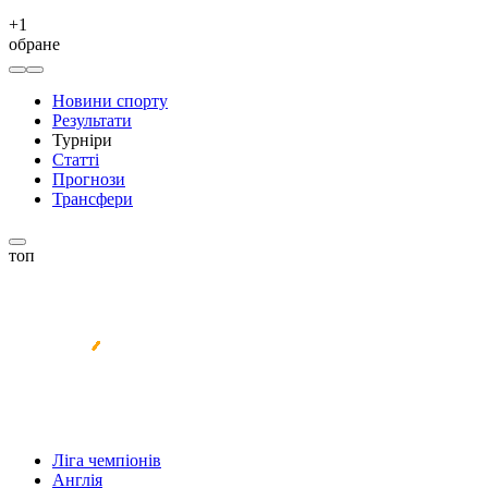
+
1
обране
Новини спорту
Результати
Турніри
Статті
Прогнози
Трансфери
топ
Ліга чемпіонів
Англія