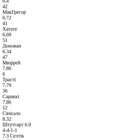
6.4
42
МакГрегор
6.72
41
Хатате
6.69
51
Донован
6.34
47
Мюррей
7.86
6
Трасті
7.79
36
Сараккі
7.86
12
Сінісало
8.32
Штутгарт
6.9
4-4-1-1
7.3
Селтік