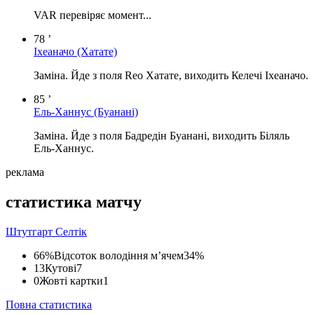
VAR перевіряє момент...
78 ’
Іхеаначо
(Хатате)
Заміна. Йде з поля Reo Хатате, виходить Келечі Іхеаначо.
85 ’
Ель-Ханнус
(Буанані)
Заміна. Йде з поля Бадредін Буанані, виходить Біляль
Ель-Ханнус.
реклама
статистика матчу
Штутгарт
Селтік
66%
Відсоток володіння м’ячем
34%
13
Кутові
7
0
Жовті картки
1
Повна статистика