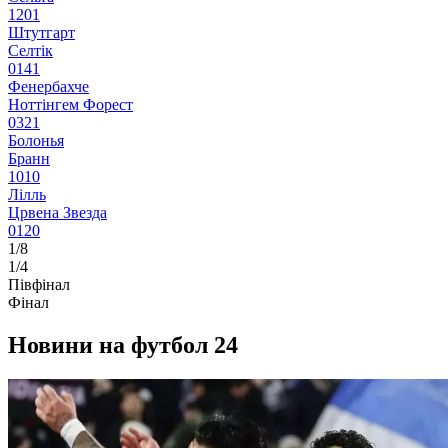
1
2
0
1
Штутгарт
Селтік
0
1
4
1
Фенербахче
Ноттінгем Форест
0
3
2
1
Болонья
Бранн
1
0
1
0
Лілль
Црвена Звезда
0
1
2
0
1/8
1/4
Півфінал
Фінал
Новини на футбол 24