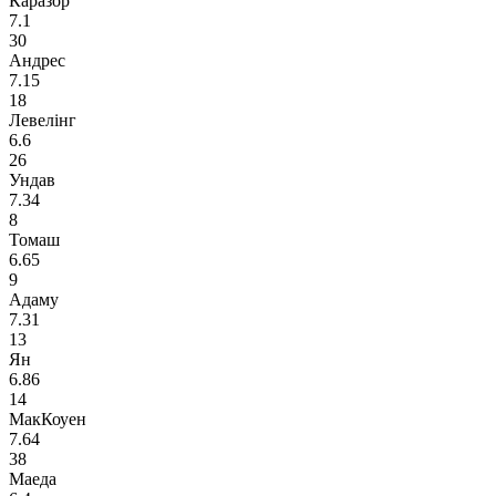
Каразор
7.1
30
Андрес
7.15
18
Левелінг
6.6
26
Ундав
7.34
8
Томаш
6.65
9
Адаму
7.31
13
Ян
6.86
14
МакКоуен
7.64
38
Маеда