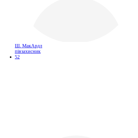
Ш. МакАрдл
півзахисник
52