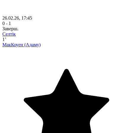
26.02.26, 17:45
0 - 1
Заверш.
Селтік
1’
МакКоуен
(Адаму)