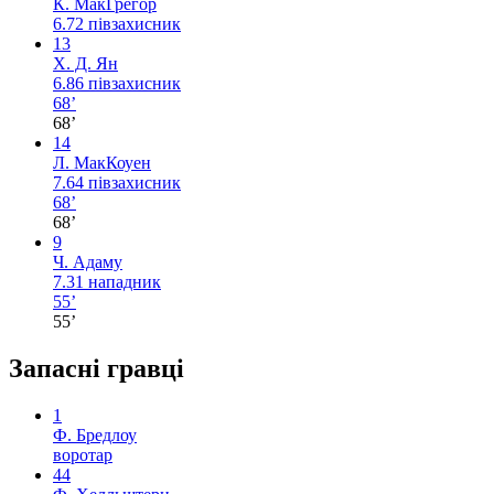
К. МакГрегор
6.72
півзахисник
13
Х. Д. Ян
6.86
півзахисник
68’
68’
14
Л. МакКоуен
7.64
півзахисник
68’
68’
9
Ч. Адаму
7.31
нападник
55’
55’
Запасні гравці
1
Ф. Бредлоу
воротар
44