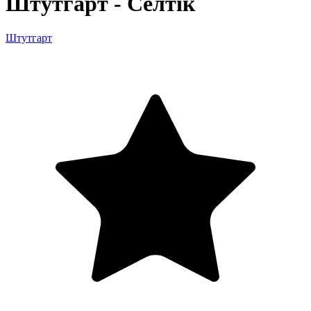
Штутгарт - Селтік
Штутгарт