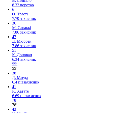
В. Сінісало
8.32
воротар
6
О. Трасті
7.79
захисник
36
М. Сараккі
7.86
захисник
47
Д. Мюррей
7.86
захисник
51
К. Донован
6.34
захисник
55’
55’
38
Д. Маеда
6.4
півзахисник
41
R. Хатате
6.69
півзахисник
78’
78’
42