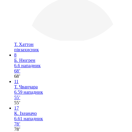
Т. Хаттон
півзахисник
8
Б. Нюгрен
6.6
нападник
68’
68’
11
Т. Чванчара
6.59
нападник
55’
55’
17
К. Іхеаначо
6.61
нападник
78’
78’