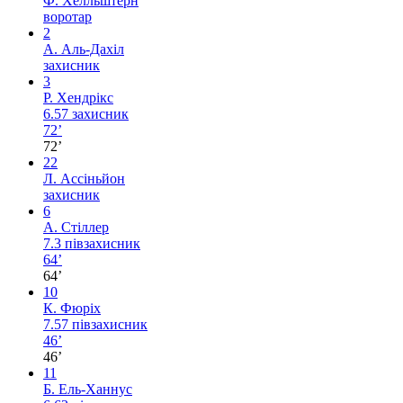
Ф. Хелльштерн
воротар
2
А. Аль-Дахіл
захисник
3
Р. Хендрікс
6.57
захисник
72’
72’
22
Л. Ассіньйон
захисник
6
А. Стіллер
7.3
півзахисник
64’
64’
10
К. Фюріх
7.57
півзахисник
46’
46’
11
Б. Ель-Ханнус