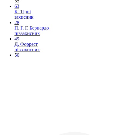
55’
63
К. Тірні
захисник
28
П. Г. Г. Бернардо
півзахисник
49
Д. Форрест
півзахисник
50