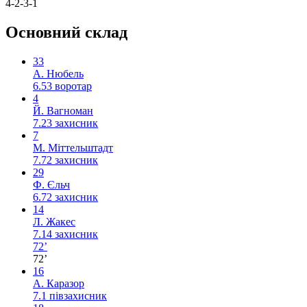
4-2-3-1
Основний склад
33
А. Нюбель
6.53
воротар
4
Й. Вагноман
7.23
захисник
7
М. Міттельштадт
7.72
захисник
29
Ф. Єльч
6.72
захисник
14
Л. Жакес
7.14
захисник
72’
72’
16
А. Каразор
7.1
півзахисник