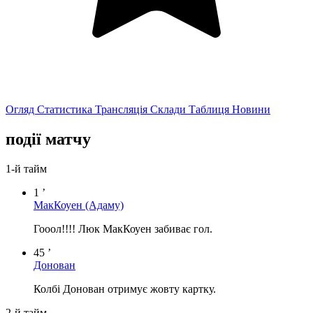
Огляд
Статистика
Трансляція
Склади
Таблиця
Новини
події матчу
1-й тайм
1 ’
МакКоуен
(Адаму)
Гооол!!!! Люк МакКоуен забиває гол.
45 ’
Донован
Колбі Донован отримує жовту картку.
2-й тайм