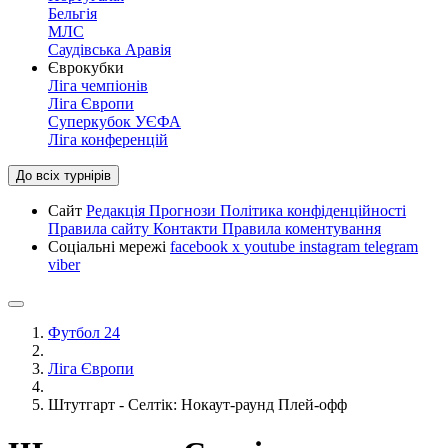
Бельгія
МЛС
Саудівська Аравія
Єврокубки
Ліга чемпіонів
Ліга Європи
Суперкубок УЄФА
Ліга конференцій
До всіх турнірів
Сайт
Редакція
Прогнози
Політика конфіденційності
Правила сайту
Контакти
Правила коментування
Соціальні мережі
facebook
x
youtube
instagram
telegram
viber
Футбол 24
Ліга Європи
Штутгарт - Селтік: Нокаут-раунд Плей-офф