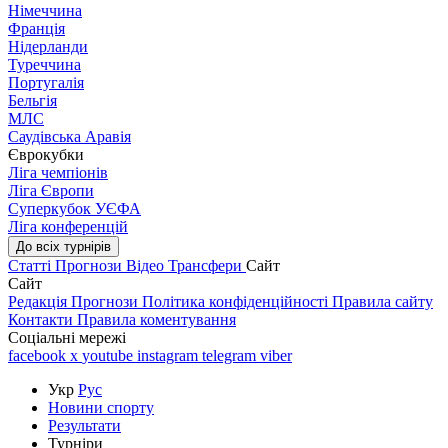
Німеччина
Франція
Нідерланди
Туреччина
Португалія
Бельгія
МЛС
Саудівська Аравія
Єврокубки
Ліга чемпіонів
Ліга Європи
Суперкубок УЄФА
Ліга конференцій
До всіх турнірів
Статті
Прогнози
Відео
Трансфери
Сайт
Сайт
Редакція
Прогнози
Політика конфіденційності
Правила сайту
Контакти
Правила коментування
Соціальні мережі
facebook
x
youtube
instagram
telegram
viber
Укр
Рус
Новини спорту
Результати
Турніри