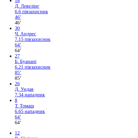
18
Д. Левелінг
6.6
півзахисник
46’
46’
30
Ч. Андрес
7.15
півзахисник
64’
64’
27
Б. Буанані
6.21
півзахисник
85’
85’
26
Д. Ундав
7.34
нападник
8
Т. Томаш
6.65
нападник
64’
64’
12