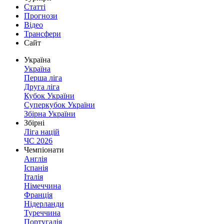
Статті
Прогнози
Відео
Трансфери
Сайт
Україна
Україна
Перша ліга
Друга ліга
Кубок України
Суперкубок України
Збірна України
Збірні
Ліга націй
ЧС 2026
Чемпіонати
Англія
Іспанія
Італія
Німеччина
Франція
Нідерланди
Туреччина
Португалія