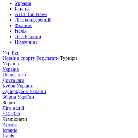
Україна
Іспанія
АПЛ Top News
Ліга конференцій
Франція
Італія
Ліга Європи
Німеччина
Укр
Рус
Новини спорту
Результати
Турніри
Україна
Україна
Перша ліга
Друга ліга
Кубок України
Суперкубок України
Збірна України
Збірні
Ліга націй
ЧС 2026
Чемпіонати
Англія
Іспанія
Італія