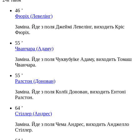
46 ’
Фюріх
(Левелінг)
Заміна. Йде з поля Джеймі Левелінг, виходить Кріс
Фюріх.
55 ’
Чванчара
(Адаму)
Заміна. Йде з поля Чуквубуїке Адаму, виходить Томаш
Чванчара.
55 ’
Ралстон
(Донован)
Заміна. Йде з поля Колбі Донован, виходить Ентоні
Ралстон.
64 ’
Стіллер
(Андрес)
Заміна. Йде з поля Чема Андрес, виходить Анджелло
Стіллер.