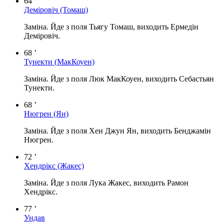
64 ’
Деміровіч
(Томаш)
Заміна. Йде з поля Тьягу Томаш, виходить Ермедін
Деміровіч.
68 ’
Тунекти
(МакКоуен)
Заміна. Йде з поля Люк МакКоуен, виходить Себастьян
Тунекти.
68 ’
Нюгрен
(Ян)
Заміна. Йде з поля Хен Джун Ян, виходить Бенджамін
Нюгрен.
72 ’
Хендрікс
(Жакес)
Заміна. Йде з поля Лука Жакес, виходить Рамон
Хендрікс.
77 ’
Ундав