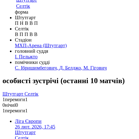
Селтік
форма
Штутгарт
П
Н
В
В
П
Селтік
В
П
П
В
В
Стадіон
MХП-Арена
(Штутгарт)
головний суддя
І. Пельжто
помічники судді
С. Ібришимбегович
,
Д. Белджо
,
М. Гігович
особисті зустрічі
(
останні 10 матчів
)
Штутгарт
Селтік
1
перемоги
1
0
нічиї
0
1
перемоги
1
Ліга Європи
26 лют. 2026, 17:45
Штутгарт
Селтік