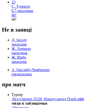
23
С. Тунекти
6.7
нападник
68’
68’
Не в заявці
Д. Загаду
захисник
Ж. Аревало
нападник
Ж. Шабо
захисник
А. Окслейд-Чемберлен
півзахисник
про матч
Турнір
Ліга Європи 25/26, Нокаут-раунд Плей-офф
місце в таблиці
очки
Штутгарт