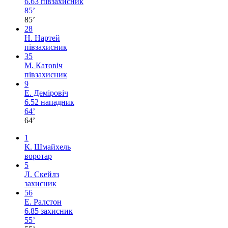
6.63
півзахисник
85’
85’
28
Н. Нартей
півзахисник
35
М. Катовіч
півзахисник
9
Е. Деміровіч
6.52
нападник
64’
64’
1
К. Шмайхель
воротар
5
Л. Скейлз
захисник
56
Е. Ралстон
6.85
захисник
55’