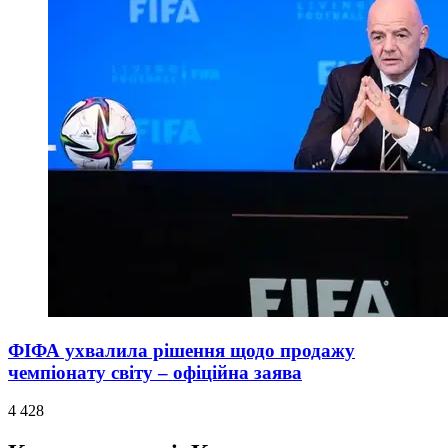
ФІФА ухвалила рішення щодо продажу
чемпіонату світу – офіційна заява
4 428