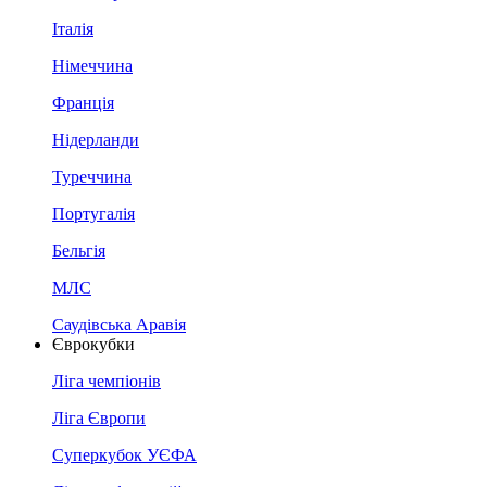
Італія
Німеччина
Франція
Нідерланди
Туреччина
Португалія
Бельгія
МЛС
Саудівська Аравія
Єврокубки
Ліга чемпіонів
Ліга Європи
Суперкубок УЄФА