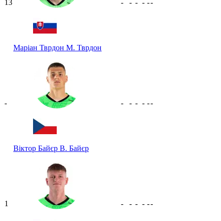
13
-
-
-
-
-
-
Маріан Тврдон
М. Тврдон
-
-
-
-
-
-
-
Віктор Байєр
В. Байєр
1
-
-
-
-
-
-