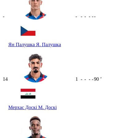
-
-
-
-
-
-
-
Ян Палушка
Я. Палушка
14
1
-
-
-
-
90
ʼ
Мерхас Доскі
М. Доскі