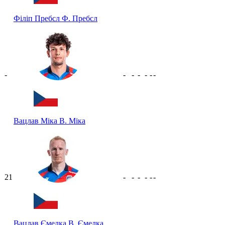
Філіп Пребсл
Ф. Пребсл
-
-
-
-
-
-
-
Вацлав Міка
В. Міка
21
-
-
-
-
-
-
Вацлав Ємелка
В. Ємелка