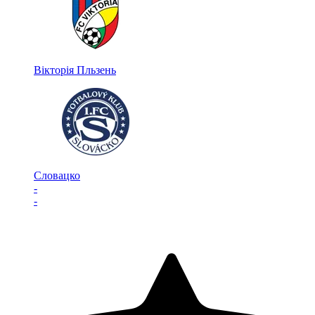
Вікторія Пльзень
Словацко
-
-