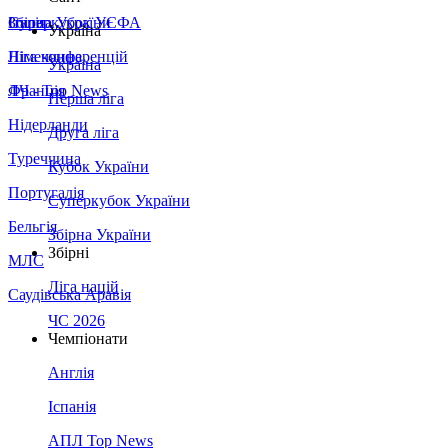
Збірна України
Італія
Суперкубок УЄФА
Україна
Німеччина
Ліга конференцій
Україна
Франція
ЛЧ - Top News
Перша ліга
Нідерланди
Друга ліга
Туреччина
Кубок України
Португалія
Суперкубок України
Бельгія
Збірна України
Збірні
МЛС
Ліга націй
Саудівська Аравія
ЧС 2026
Чемпіонати
Англія
Іспанія
АПЛ Top News