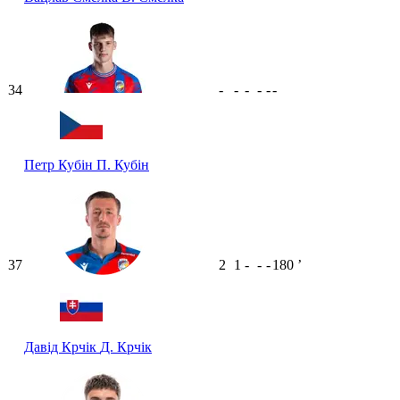
34
-
-
-
-
-
-
Петр Кубін
П. Кубін
37
2
1
-
-
-
180
ʼ
Давід Крчік
Д. Крчік