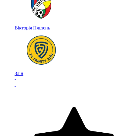
Вікторія Пльзень
Злін
-
-