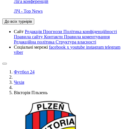
Ліга конференцій
ЛЧ - Top News
До всіх турнірів
Сайт
Редакція
Прогнози
Політика конфіденційності
Правила сайту
Контакти
Правила коментування
Редакційна політика
Структура власності
Соціальні мережі
facebook
x
youtube
instagram
telegram
viber
Футбол 24
Чехія
Вікторія Пльзень