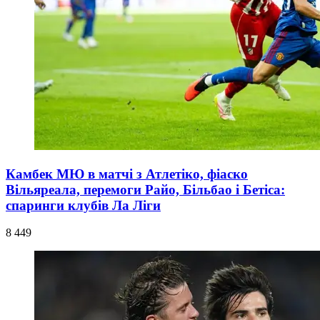
Камбек МЮ в матчі з Атлетіко, фіаско
Вільяреала, перемоги Райо, Більбао і Бетіса:
спаринги клубів Ла Ліги
8 449