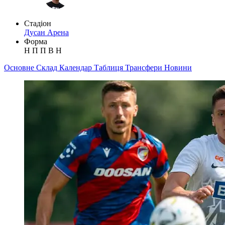
Стадіон
Дусан Арена
Форма
Н
П
П
В
Н
Основне
Склад
Календар
Таблиця
Трансфери
Новини