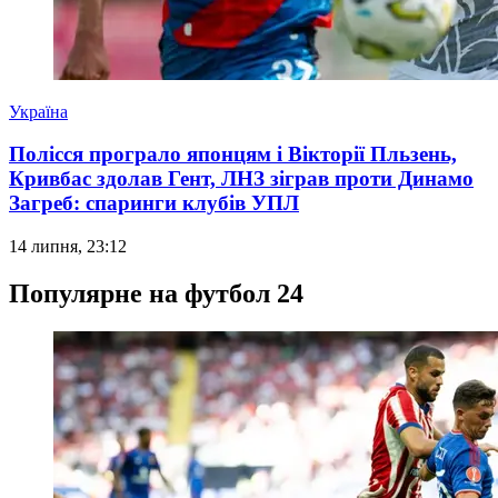
Україна
Полісся програло японцям і Вікторії Пльзень,
Кривбас здолав Гент, ЛНЗ зіграв проти Динамо
Загреб: спаринги клубів УПЛ
14 липня, 23:12
Популярне на футбол 24