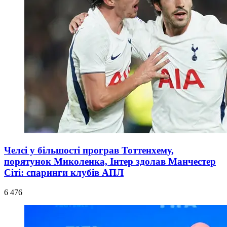
Челсі у більшості програв Тоттенхему,
порятунок Миколенка, Інтер здолав Манчестер
Сіті: спаринги клубів АПЛ
6 476