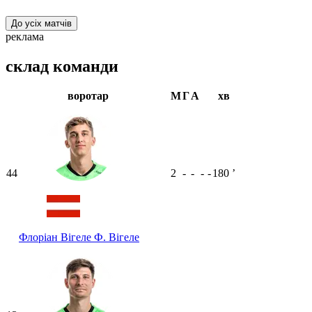
До усіх матчів
реклама
склад команди
воротар
М
Г
А
хв
44
2
-
-
-
-
180
ʼ
Флоріан Вігеле
Ф. Вігеле