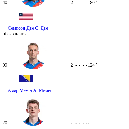
40
2
-
-
-
-
180
ʼ
Семпсон Две
С. Две
півзахисник
99
2
-
-
-
-
124
ʼ
Амар Меміч
А. Меміч
20
-
-
-
-
-
-