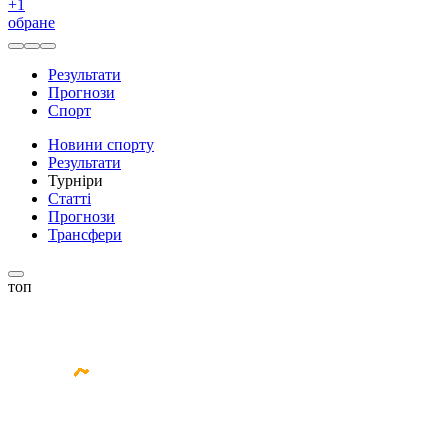
+
1
обране
Результати
Прогнози
Спорт
Новини спорту
Результати
Турніри
Статті
Прогнози
Трансфери
топ