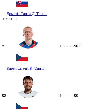
Домінік Тапай
Д. Тапай
захисник
5
1
-
-
-
-
90
ʼ
Карел Спачіл
К. Спачіл
98
1
-
-
-
-
90
ʼ