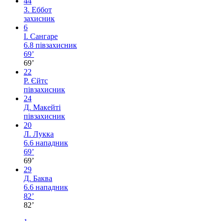
44
З. Еббот
захисник
6
І. Сангаре
6.8
півзахисник
69’
69’
22
Р. Єйтс
півзахисник
24
Д. Макейті
півзахисник
20
Л. Лукка
6.6
нападник
69’
69’
29
Д. Баква
6.6
нападник
82’
82’