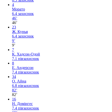
6.5
захисник
4
Морато
6.4
захисник
46’
46’
23
Ж. Кунья
6.4
захисник
9’
9’
7
К. Хадсон-Одой
7.1
півзахисник
8
Е. Андерсон
7.4
півзахисник
34
О. Айна
6.8
півзахисник
82’
82’
16
Н. Домінгес
7.4
півзахисник