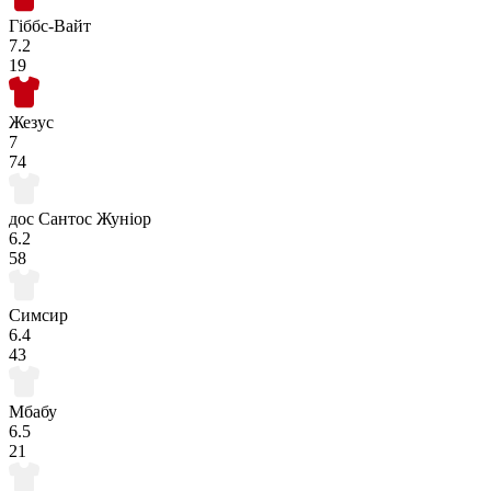
Гіббс-Вайт
7.2
19
Жезус
7
74
дос Сантос Жуніор
6.2
58
Симсир
6.4
43
Мбабу
6.5
21