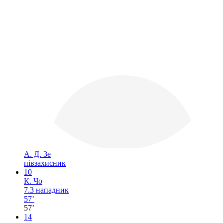
А. Д. Зе
півзахисник
10
К. Чо
7.3
нападник
57’
57’
14