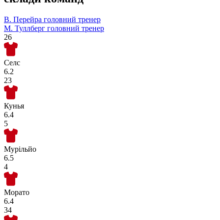
В. Перейра
головний тренер
М. Туллберг
головний тренер
26
Селс
6.2
23
Кунья
6.4
5
Мурільйо
6.5
4
Морато
6.4
34