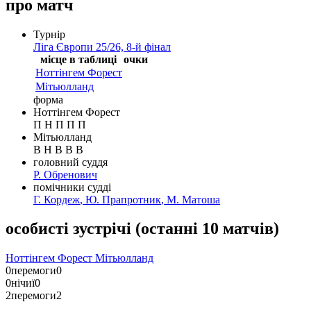
про матч
Турнір
Ліга Європи 25/26, 8-й фінал
місце в таблиці
очки
Ноттінгем Форест
Мітьюлланд
форма
Ноттінгем Форест
П
Н
П
П
П
Мітьюлланд
В
Н
В
В
В
головний суддя
Р. Обренович
помічники судді
Г. Кордеж
,
Ю. Прапротник
,
М. Матоша
особисті зустрічі
(
останні 10 матчів
)
Ноттінгем Форест
Мітьюлланд
0
перемоги
0
0
нічиї
0
2
перемоги
2