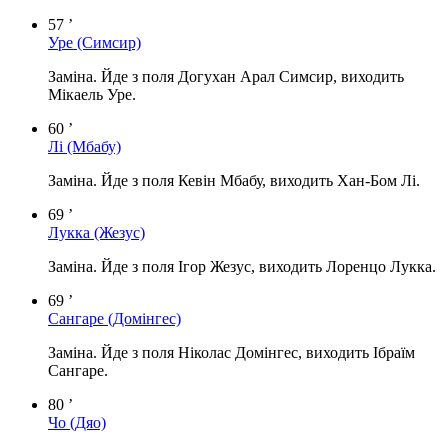
57 ’
Уре
(Симсир)
Заміна. Йде з поля Догухан Арал Симсир, виходить
Мікаель Уре.
60 ’
Лі
(Мбабу)
Заміна. Йде з поля Кевін Мбабу, виходить Хан-Бом Лі.
69 ’
Лукка
(Жезус)
Заміна. Йде з поля Ігор Жезус, виходить Лоренцо Лукка.
69 ’
Сангаре
(Домінгес)
Заміна. Йде з поля Ніколас Домінгес, виходить Ібраїм
Сангаре.
80 ’
Чо
(Дяо)