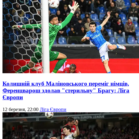
Колишній клуб Маліновського переміг німців,
Ференцварош здолав "стерильну" Брагу: Ліга
Європи
12 березня, 22:00
Ліга Європи