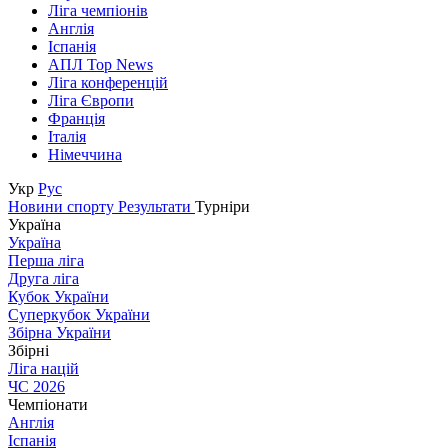
Ліга чемпіонів
Англія
Іспанія
АПЛ Top News
Ліга конференцій
Ліга Європи
Франція
Італія
Німеччина
Укр
Рус
Новини спорту
Результати
Турніри
Україна
Україна
Перша ліга
Друга ліга
Кубок України
Суперкубок України
Збірна України
Збірні
Ліга націй
ЧС 2026
Чемпіонати
Англія
Іспанія