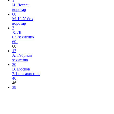
1
Й. Лессль
воротар
60
М. Н. Угбох
воротар
3
Х. Лі
6.5
захисник
60’
60’
13
А. Габріель
захисник
20
В. Бюсков
7.1
півзахисник
46’
46’
39