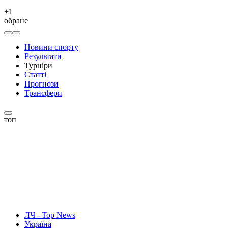
+
1
обране
Новини спорту
Результати
Турніри
Статті
Прогнози
Трансфери
топ
ЛЧ - Top News
Україна