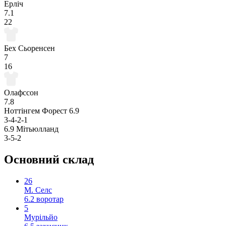
Ерліч
7.1
22
Бех Сьоренсен
7
16
Олафссон
7.8
Ноттінгем Форест
6.9
3-4-2-1
6.9
Мітьюлланд
3-5-2
Основний склад
26
М. Селс
6.2
воротар
5
Мурільйо