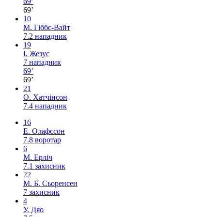
69’
69’
10
М. Гіббс-Вайт
7.2
нападник
19
І. Жезус
7
нападник
69’
69’
21
О. Хатчінсон
7.4
нападник
16
Е. Олафссон
7.8
воротар
6
М. Ерліч
7.1
захисник
22
М. Б. Сьоренсен
7
захисник
4
У. Дяо