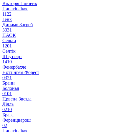
Вікторія Пльзень
Панатінаїкос
1
1
2
2
Генк
Динамо Загреб
3
3
3
1
ПАОК
Сельта
1
2
0
1
Селтік
Штутгарт
1
4
1
0
Фенербахче
Ноттінгем Форест
0
3
2
1
Бранн
Болонья
0
1
0
1
Црвена Звезда
Лілль
0
2
1
0
Брага
Ференцварош
0
2
Панатінаїкос