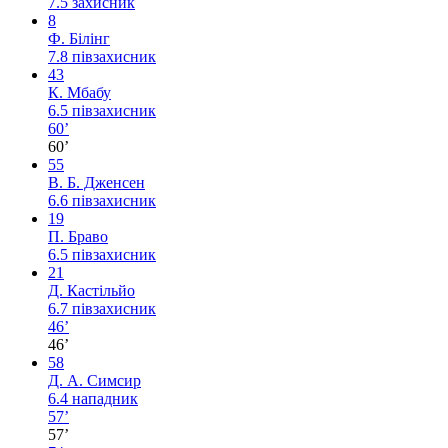
7.5
захисник
8
Ф. Білінг
7.8
півзахисник
43
К. Мбабу
6.5
півзахисник
60’
60’
55
В. Б. Дженсен
6.6
півзахисник
19
П. Браво
6.5
півзахисник
21
Д. Кастільйо
6.7
півзахисник
46’
46’
58
Д. А. Симсир
6.4
нападник
57’
57’