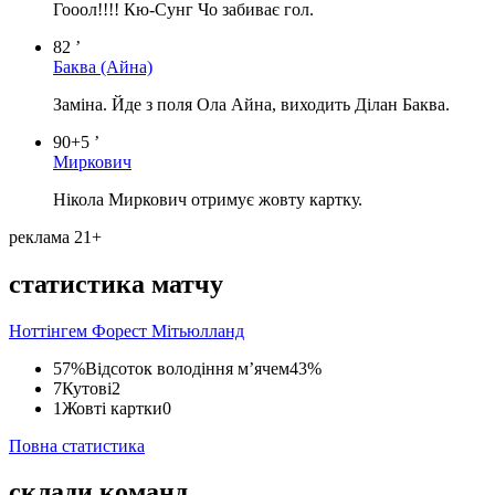
Гооол!!!! Кю-Сунг Чо забиває гол.
82 ’
Баква
(Айна)
Заміна. Йде з поля Ола Айна, виходить Ділан Баква.
90+5 ’
Миркович
Нікола Миркович отримує жовту картку.
реклама 21+
статистика матчу
Ноттінгем Форест
Мітьюлланд
57%
Відсоток володіння м’ячем
43%
7
Кутові
2
1
Жовті картки
0
Повна статистика
склади команд