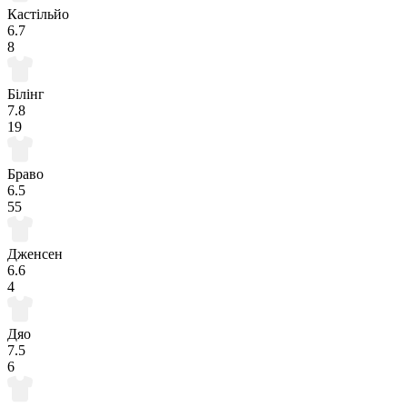
Кастільйо
6.7
8
Білінг
7.8
19
Браво
6.5
55
Дженсен
6.6
4
Дяо
7.5
6