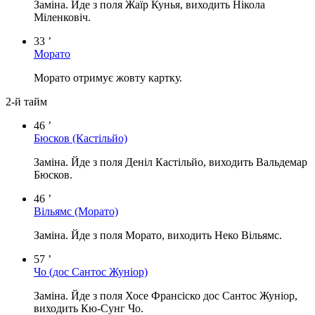
Заміна. Йде з поля Жаїр Кунья, виходить Нікола
Міленковіч.
33 ’
Морато
Морато отримує жовту картку.
2-й тайм
46 ’
Бюсков
(Кастільйо)
Заміна. Йде з поля Деніл Кастільйо, виходить Вальдемар
Бюсков.
46 ’
Вільямс
(Морато)
Заміна. Йде з поля Морато, виходить Неко Вільямс.
57 ’
Чо
(дос Сантос Жуніор)
Заміна. Йде з поля Хосе Франсіско дос Сантос Жуніор,
виходить Кю-Сунг Чо.