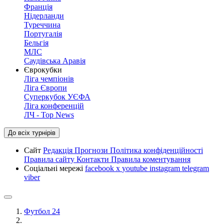
Франція
Нідерланди
Туреччина
Португалія
Бельгія
МЛС
Саудівська Аравія
Єврокубки
Ліга чемпіонів
Ліга Європи
Суперкубок УЄФА
Ліга конференцій
ЛЧ - Top News
До всіх турнірів
Сайт
Редакція
Прогнози
Політика конфіденційності
Правила сайту
Контакти
Правила коментування
Соціальні мережі
facebook
x
youtube
instagram
telegram
viber
Футбол 24