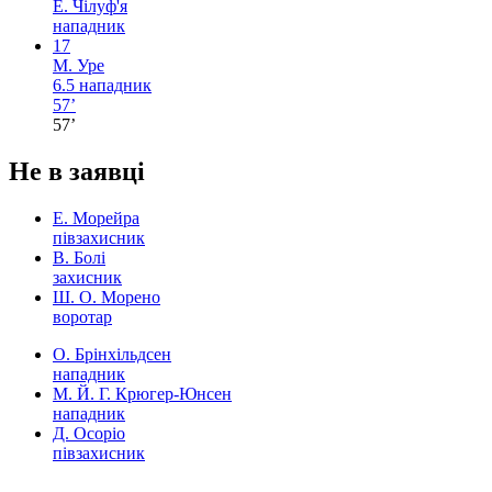
Е. Чілуф'я
нападник
17
М. Уре
6.5
нападник
57’
57’
Не в заявці
Е. Морейра
півзахисник
В. Болі
захисник
Ш. О. Морено
воротар
О. Брінхільдсен
нападник
М. Й. Г. Крюгер-Юнсен
нападник
Д. Осоріо
півзахисник