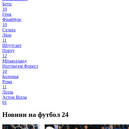
Бетіс
1
0
Генк
Фрайбург
1
0
Сельта
Ліон
1
1
Штутгарт
Порту
1
2
Мітьюлланд
Ноттінгем Форест
1
0
Болонья
Рома
1
1
Лілль
Астон Вілла
0
1
Новини на футбол 24