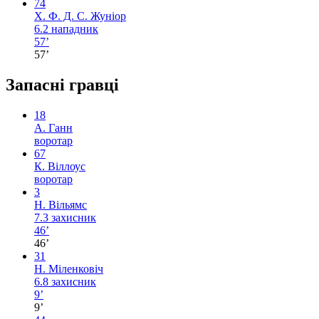
74
Х. Ф. Д. С. Жуніор
6.2
нападник
57’
57’
Запасні гравці
18
А. Ганн
воротар
67
К. Віллоус
воротар
3
Н. Вільямс
7.3
захисник
46’
46’
31
Н. Міленковіч
6.8
захисник
9’
9’