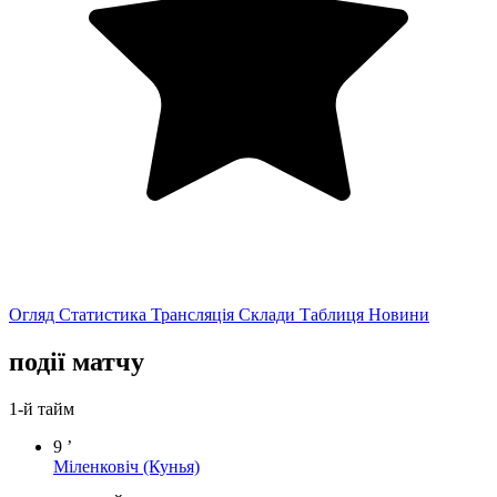
Огляд
Статистика
Трансляція
Склади
Таблиця
Новини
події матчу
1-й тайм
9 ’
Міленковіч
(Кунья)