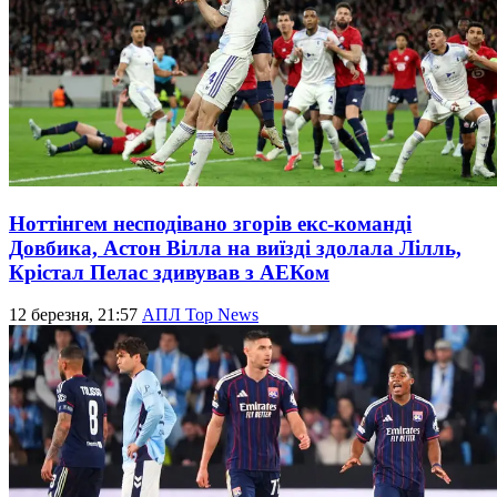
Ноттінгем несподівано згорів екс-команді
Довбика, Астон Вілла на виїзді здолала Лілль,
Крістал Пелас здивував з АЕКом
12 березня, 21:57
АПЛ Top News