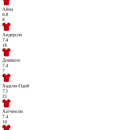
Айна
6.8
8
Андерсон
7.4
16
Домінгес
7.4
7
Хадсон-Одой
7.1
21
Хатчінсон
7.4
10