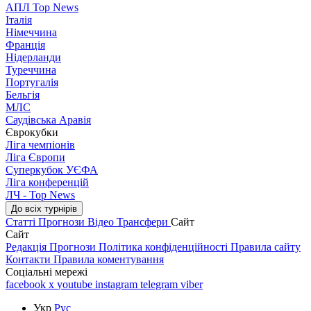
АПЛ Top News
Італія
Німеччина
Франція
Нідерланди
Туреччина
Португалія
Бельгія
МЛС
Саудівська Аравія
Єврокубки
Ліга чемпіонів
Ліга Європи
Суперкубок УЄФА
Ліга конференцій
ЛЧ - Top News
До всіх турнірів
Статті
Прогнози
Відео
Трансфери
Сайт
Сайт
Редакція
Прогнози
Політика конфіденційності
Правила сайту
Контакти
Правила коментування
Соціальні мережі
facebook
x
youtube
instagram
telegram
viber
Укр
Рус