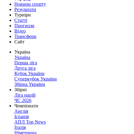
Новини спорту
Результати
Турніри
Статті
Прогнози
Відео
Трансфери
Сайт
Україна
Україна
Перша ліга
Друга ліга
Кубок України
Суперкубок України
Збірна України
Збірні
Ліга націй
ЧС 2026
Чемпіонати
Англія
Іспанія
АПЛ Top News
Італія
Німеччина