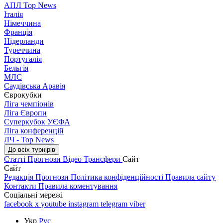
АПЛ Top News
Італія
Німеччина
Франція
Нідерланди
Туреччина
Португалія
Бельгія
МЛС
Саудівська Аравія
Єврокубки
Ліга чемпіонів
Ліга Європи
Суперкубок УЄФА
Ліга конференцій
ЛЧ - Top News
До всіх турнірів
Статті
Прогнози
Відео
Трансфери
Сайт
Сайт
Редакція
Прогнози
Політика конфіденційності
Правила сайту
Контакти
Правила коментування
Соціальні мережі
facebook
x
youtube
instagram
telegram
viber
Укр
Рус