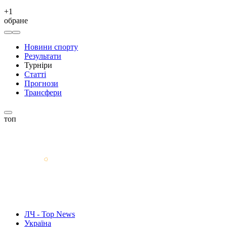
+
1
обране
Новини спорту
Результати
Турніри
Статті
Прогнози
Трансфери
топ
ЛЧ - Top News
Україна