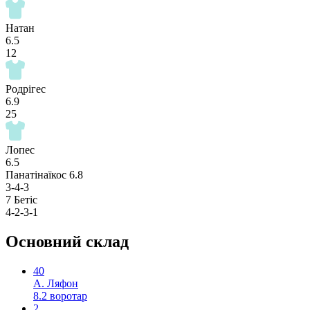
Натан
6.5
12
Родрігес
6.9
25
Лопес
6.5
Панатінаїкос
6.8
3-4-3
7
Бетіс
4-2-3-1
Основний склад
40
А. Ляфон
8.2
воротар
2