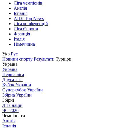
Ліга чемпіонів
Англія
Іспанія
АПЛ Top News
Ліга конференцій
Ліга Європи
Франція
Італія
Німеччина
Укр
Рус
Новини спорту
Результати
Турніри
Україна
Україна
Перша ліга
Друга ліга
Кубок України
Суперкубок України
Збірна України
Збірні
Ліга націй
ЧС 2026
Чемпіонати
Англія
Іспанія