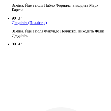
Заміна. Йде з поля Пабло Форналс, виходить Марк
Бартра.
90+3 ’
Джурічіч
(Пеллістрі)
Заміна. Йде з поля Факундо Пеллістрі, виходить Філіп
Джурічіч.
90+4 ’