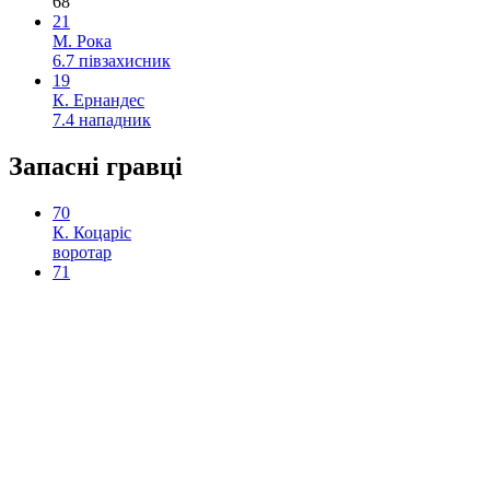
68’
21
М. Рока
6.7
півзахисник
19
К. Ернандес
7.4
нападник
Запасні гравці
70
К. Коцаріс
воротар
71