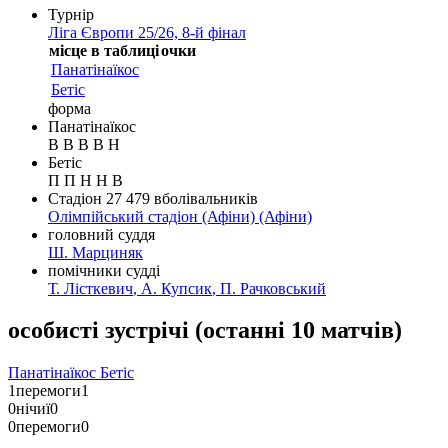
Турнір
Ліга Європи 25/26, 8-й фінал
місце в таблиці
очки
Панатінаїкос
Бетіс
форма
Панатінаїкос
В
В
В
В
Н
Бетіс
П
П
Н
Н
В
Стадіон
27 479
вболівальників
Олімпійський стадіон (Афіни)
(Афіни)
головний суддя
Ш. Марциняк
помічники судді
Т. Лісткевич
,
А. Купсик
,
П. Рачковський
особисті зустрічі
(
останні 10 матчів
)
Панатінаїкос
Бетіс
1
перемоги
1
0
нічиї
0
0
перемоги
0