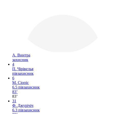
А. Винтра
захисник
4
П. Чірівелья
півзахисник
6
М. Сіопіс
6.5
півзахисник
83’
83’
31
Ф. Джурічіч
6.3
півзахисник