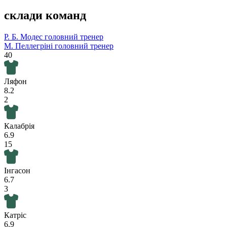
склади команд
Р. Б. Модес
головний тренер
М. Пеллегріні
головний тренер
40
Ляфон
8.2
2
Калабрія
6.9
15
Інгасон
6.7
3
Катріс
6.9