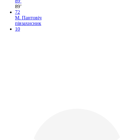
89’
89’
72
М. Пантовіч
півзахисник
10