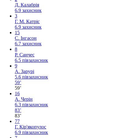
Д. Калабрія
6.9
захисник
3
Г. М. Катріс
6.9
захисник
15
С. Інгасон
6.7
захисник
8
Р. Санчес
6.5
півзахисник
9
А. Зарурі
5.6
півзахисник
59’
59’
16
А. Черін
6.3
півзахисник
83’
83’
77
Г. Кір'якопулос
6.9
півзахисник
7