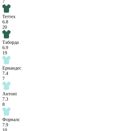
7
Теттех
6.8
20
Таборда
6.9
19
Ернандес
7.4
7
Антоні
7.3
8
Форналс
7.9
10