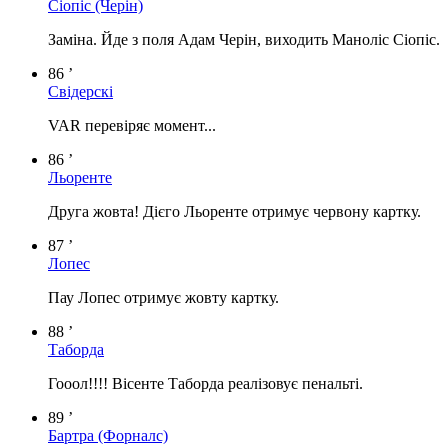
Сіопіс
(Черін)
Заміна. Йде з поля Адам Черін, виходить Маноліс Сіопіс.
86 ’
Свідерскі
VAR перевіряє момент...
86 ’
Льоренте
Друга жовта! Дієго Льоренте отримує червону картку.
87 ’
Лопес
Пау Лопес отримує жовту картку.
88 ’
Таборда
Гооол!!!! Вісенте Таборда реалізовує пенальті.
89 ’
Бартра
(Форналс)