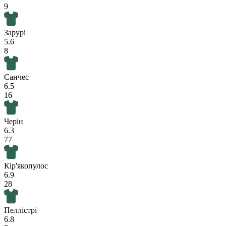
9
Зарурі
5.6
8
Санчес
6.5
16
Черін
6.3
77
Кір'якопулос
6.9
28
Пеллістрі
6.8