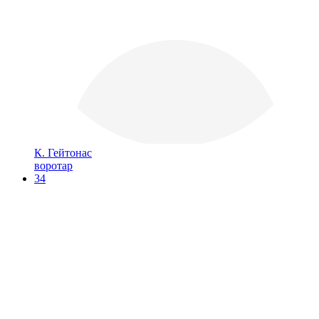
К. Гейтонас
воротар
34