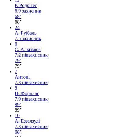
Р. Родрігес
6.9
захисник
68’
68’
24
А. Руїбаль
7.5
захисник
6
С. Альтіміра
7.2
півзахисник
79’
79’
7
Антоні
7.3
півзахисник
8
П. Форналс
7.9
півзахисник
89’
89’
10
А. Еззалзулі
7.3
півзахисник
68’