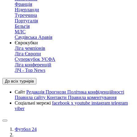
Франція
Нідерланди
Туреччина
Португалія
Бельгія
МЛС
Саудівська Аравія
Єврокубки
Ліга чемпіонів
Ліга Європи
Суперкубок УЄФА
Ліга конференцій
ЛЧ - Top News
До всіх турнірів
Сайт
Редакція
Прогнози
Політика конфіденційності
Правила сайту
Контакти
Правила коментування
Соціальні мережі
facebook
x
youtube
instagram
telegram
viber
Футбол 24