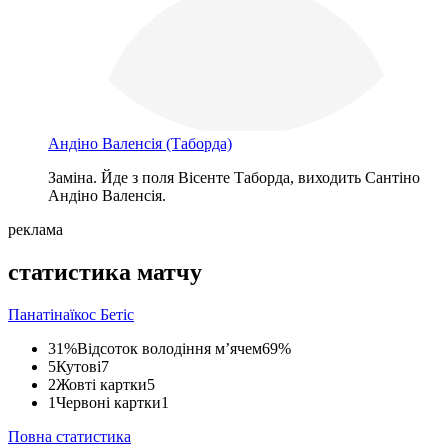
Андіно Валенсія
(Таборда)
Заміна. Йде з поля Вісенте Таборда, виходить Сантіно
Андіно Валенсія.
реклама
статистика матчу
Панатінаїкос
Бетіс
31%
Відсоток володіння м’ячем
69%
5
Кутові
7
2
Жовті картки
5
1
Червоні картки
1
Повна статистика