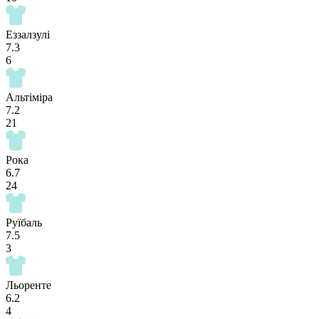
Еззалзулі
7.3
6
Альтіміра
7.2
21
Рока
6.7
24
Руїбаль
7.5
3
Льоренте
6.2
4