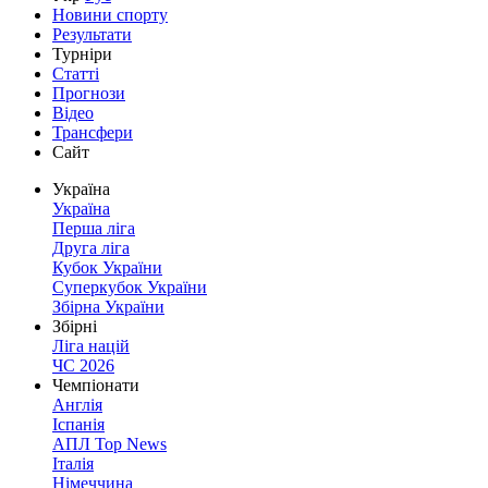
Новини спорту
Результати
Турніри
Статті
Прогнози
Відео
Трансфери
Сайт
Україна
Україна
Перша ліга
Друга ліга
Кубок України
Суперкубок України
Збірна України
Збірні
Ліга націй
ЧС 2026
Чемпіонати
Англія
Іспанія
АПЛ Top News
Італія
Німеччина