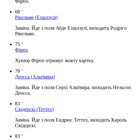
Фірпо.
68 ’
Рікельме
(Еззалзулі)
Заміна. Йде з поля Абде Еззалзулі, виходить Родріго
Рікельме.
75 ’
Фірпо
Хуніор Фірпо отримує жовту картку.
79 ’
Деосса
(Альтіміра)
Заміна. Йде з поля Серхі Альтіміра, виходить Нельсон
Деосса.
83 ’
Свідерскі
(Теттех)
Заміна. Йде з поля Ендрюс Теттех, виходить Кароль
Свідерскі.
83 ’