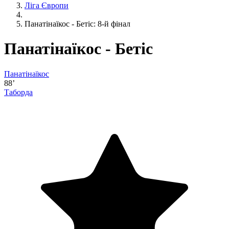
Ліга Європи
Панатінаїкос - Бетіс: 8-й фінал
Панатінаїкос - Бетіс
Панатінаїкос
88’
Таборда