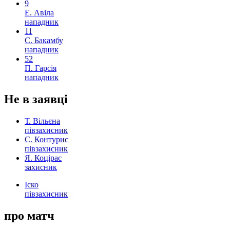
9
Е. Авіла
нападник
11
С. Бакамбу
нападник
52
П. Гарсія
нападник
Не в заявці
Т. Вільєна
півзахисник
С. Контурис
півзахисник
Я. Коцірас
захисник
Іско
півзахисник
про матч