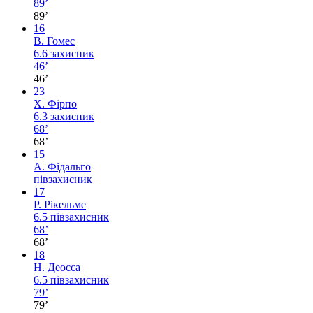
89’
89’
16
В. Гомес
6.6
захисник
46’
46’
23
Х. Фірпо
6.3
захисник
68’
68’
15
А. Фідальго
півзахисник
17
Р. Рікельме
6.5
півзахисник
68’
68’
18
Н. Деосса
6.5
півзахисник
79’
79’