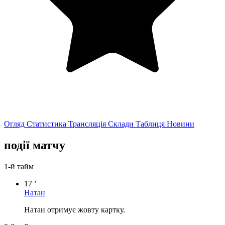
Огляд
Статистика
Трансляція
Склади
Таблиця
Новини
події матчу
1-й тайм
17 ’
Натан
Натан отримує жовту картку.