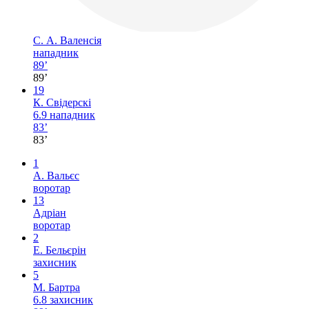
С. А. Валенсія
нападник
89’
89’
19
К. Свідерскі
6.9
нападник
83’
83’
1
А. Вальєс
воротар
13
Адріан
воротар
2
Е. Бельєрін
захисник
5
М. Бартра
6.8
захисник