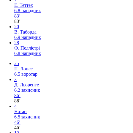
Е. Теттех
6.8
нападник
83’
83’
20
В. Таборда
6.9
нападник
28
Ф. Пеллістрі
6.8
нападник
25
П. Лопес
6.5
воротар
3
Д. Льоренте
6.2
захисник
86’
86’
4
Натан
6.5
захисник
46’
46’
12