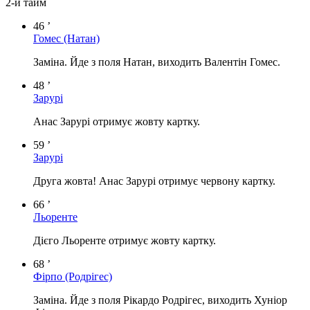
2-й тайм
46 ’
Гомес
(Натан)
Заміна. Йде з поля Натан, виходить Валентін Гомес.
48 ’
Зарурі
Анас Зарурі отримує жовту картку.
59 ’
Зарурі
Друга жовта! Анас Зарурі отримує червону картку.
66 ’
Льоренте
Дієго Льоренте отримує жовту картку.
68 ’
Фірпо
(Родрігес)
Заміна. Йде з поля Рікардо Родрігес, виходить Хуніор