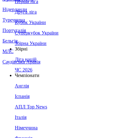
Перша ліга
Нідерланди
Друга ліга
Туреччина
Кубок України
Португалія
Суперкубок України
Бельгія
Збірна України
Збірні
МЛС
Ліга націй
Саудівська Аравія
ЧС 2026
Чемпіонати
Англія
Іспанія
АПЛ Top News
Італія
Німеччина