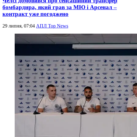
Челсі домовився про сенсаційний трансфер
бомбардира, який грав за МЮ і Арсенал –
контракт уже погоджено
29 липня, 07:04
АПЛ Top News