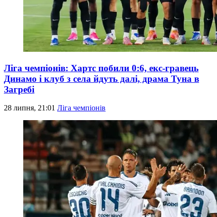
Ліга чемпіонів: Хартс побили 0:6, екс-гравець
Динамо і клуб з села йдуть далі, драма Туна в
Загребі
28 липня, 21:01
Ліга чемпіонів