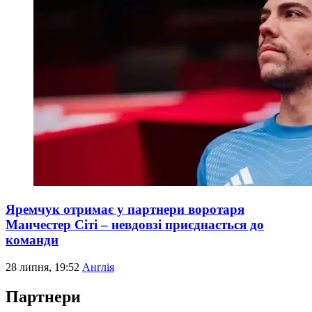
Яремчук отримає у партнери воротаря
Манчестер Сіті – невдовзі приєднається до
команди
28 липня, 19:52
Англія
Партнери