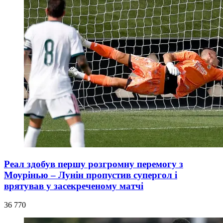
Реал здобув першу розгромну перемогу з
Моурінью – Лунін пропустив супергол і
врятував у засекреченому матчі
36 770