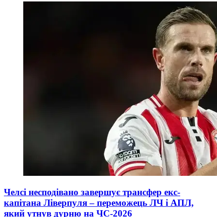
Челсі несподівано завершує трансфер екс-
капітана Ліверпуля – переможець ЛЧ і АПЛ,
який утнув дурню на ЧС-2026