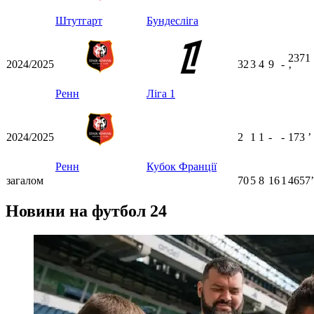
Штутгарт
Бундесліга
2371
2024/2025
32
3
4
9
-
ʼ
Ренн
Ліга 1
2024/2025
2
1
1
-
-
173
ʼ
Ренн
Кубок Франції
загалом
70
5
8
16
1
4657ʼ
Новини на футбол 24