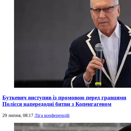
Буткевич виступив із промовою перед гравцями
Полісся напередодні битви з Копенгагеном
29 липня, 08:17
Ліга конференцій