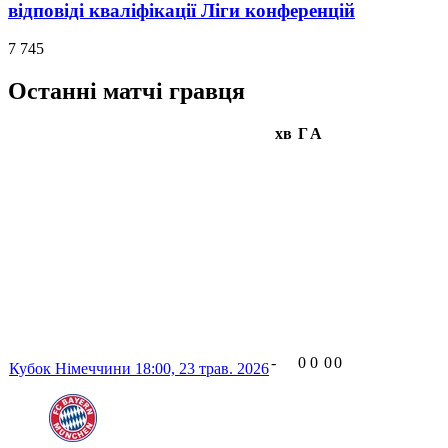
відповіді кваліфікації Ліги конференцій
7 745
Останні матчі гравця
хв
Г
А
-
0
0
0
0
Кубок Німеччини
18:00,
23 трав. 2026