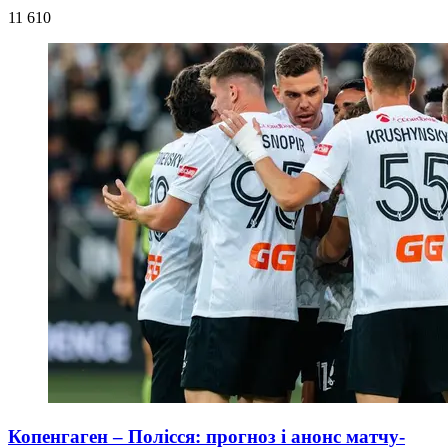
11 610
Копенгаген – Полісся: прогноз і анонс матчу-