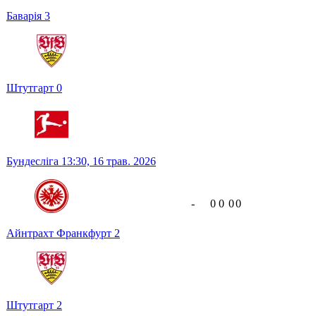
Баварія
3
Штутгарт
0
Бундесліга
13:30,
16 трав. 2026
-
0
0
0
0
Айнтрахт Франкфурт
2
Штутгарт
2