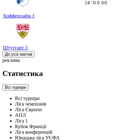
14
ʼ
0
0
0
0
Хоффенхайм
3
Штутгарт
3
До усіх матчів
реклама
Статистика
Всі турніри
Всі турніри
Ліга чемпіонів
Ліга Європи
АПЛ
Ліга 1
Кубок Франції
Ліга конференцій
Юнацька ліга УЄФА