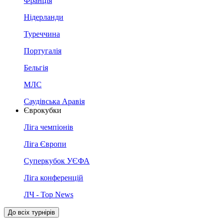
Франція
Нідерланди
Туреччина
Португалія
Бельгія
МЛС
Саудівська Аравія
Єврокубки
Ліга чемпіонів
Ліга Європи
Суперкубок УЄФА
Ліга конференцій
ЛЧ - Top News
До всіх турнірів