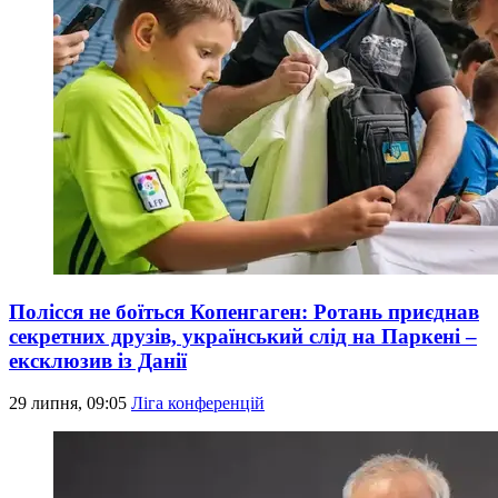
Полісся не боїться Копенгаген: Ротань приєднав
секретних друзів, український слід на Паркені –
ексклюзив із Данії
29 липня, 09:05
Ліга конференцій