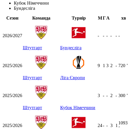
Кубок Німеччини
Бундесліга
Сезон
Команда
Турнір
М
Г
А
хв
2026/2027
-
-
-
-
-
-
Штутгарт
Бундесліга
2025/2026
9
1
3
2
-
720
ʼ
Штутгарт
Ліга Європи
2025/2026
3
-
-
2
-
300
ʼ
Штутгарт
Кубок Німеччини
1093
2025/2026
24
-
-
3
1
ʼ