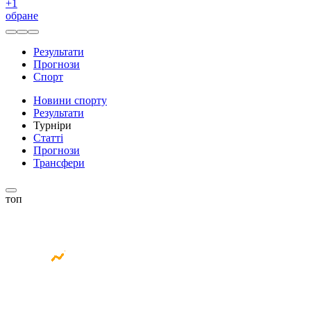
+
1
обране
Результати
Прогнози
Спорт
Новини спорту
Результати
Турніри
Статті
Прогнози
Трансфери
топ