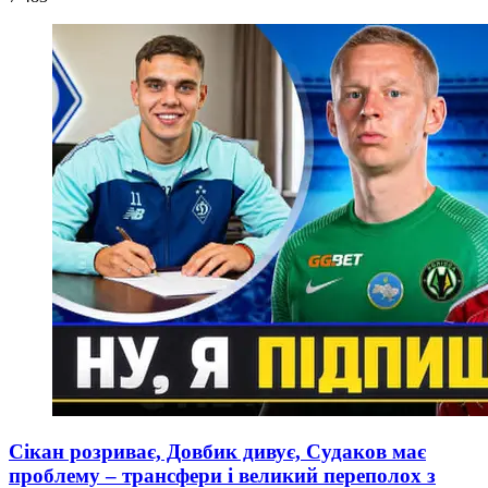
Сікан розриває, Довбик дивує, Судаков має
проблему – трансфери і великий переполох з