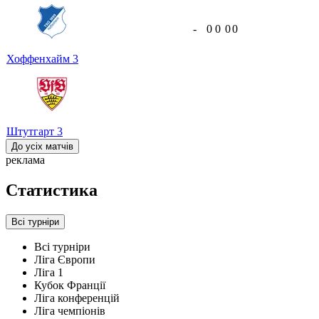
-
0
0
0
0
Хоффенхайм
3
Штутгарт
3
До усіх матчів
реклама
Статистика
Всі турніри
Всі турніри
Ліга Європи
Ліга 1
Кубок Франції
Ліга конференцій
Ліга чемпіонів