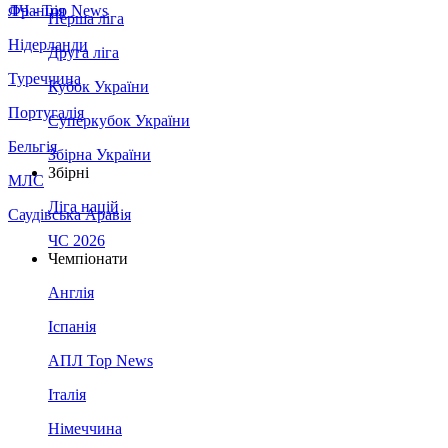
Франція
ЛЧ - Top News
Перша ліга
Нідерланди
Друга ліга
Туреччина
Кубок України
Португалія
Суперкубок України
Бельгія
Збірна України
Збірні
МЛС
Ліга націй
Саудівська Аравія
ЧС 2026
Чемпіонати
Англія
Іспанія
АПЛ Top News
Італія
Німеччина