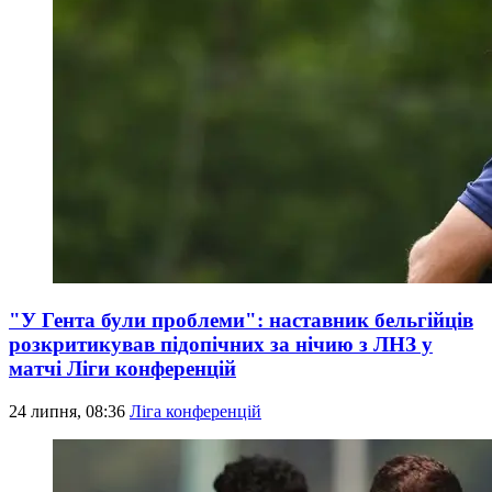
"У Гента були проблеми": наставник бельгійців
розкритикував підопічних за нічию з ЛНЗ у
матчі Ліги конференцій
24 липня, 08:36
Ліга конференцій