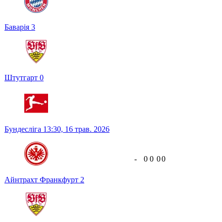
Баварія
3
Штутгарт
0
Бундесліга
13:30,
16 трав. 2026
-
0
0
0
0
Айнтрахт Франкфурт
2