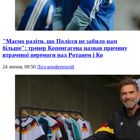
"Маємо радіти, що Полісся не забило нам
більше": тренер Копенгагена назвав причину
втраченої перемоги над Ротанем і Ко
24 липня, 09:50
Ліга конференцій