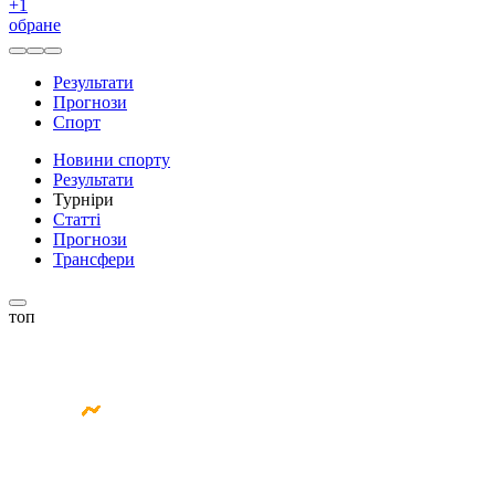
+
1
обране
Результати
Прогнози
Спорт
Новини спорту
Результати
Турніри
Статті
Прогнози
Трансфери
топ