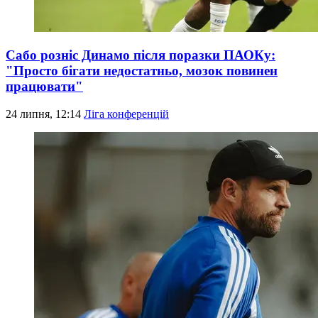
Сабо розніс Динамо після поразки ПАОКу:
"Просто бігати недостатньо, мозок повинен
працювати"
24 липня, 12:14
Ліга конференцій