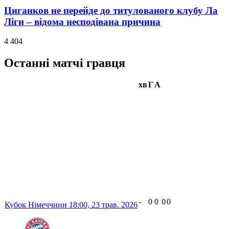
Циганков не перейде до титулованого клубу Ла
Ліги – відома несподівана причина
4 404
Останні матчі гравця
хв
Г
А
-
0
0
0
0
Кубок Німеччини
18:00,
23 трав. 2026