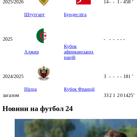
2025/2026
14
-
-
1
-
458
ʼ
Штутгарт
Бундесліга
2025
-
-
-
-
-
-
Кубок
Алжир
африканських
націй
2024/2025
3
-
-
-
-
181
ʼ
Ніцца
Кубок Франції
загалом
33
2
1
2
0
1425ʼ
Новини на футбол 24