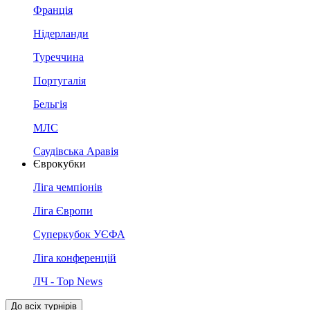
Франція
Нідерланди
Туреччина
Португалія
Бельгія
МЛС
Саудівська Аравія
Єврокубки
Ліга чемпіонів
Ліга Європи
Суперкубок УЄФА
Ліга конференцій
ЛЧ - Top News
До всіх турнірів