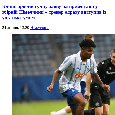
Клопп зробив гучну заяву на презентації у
збірній Німеччини – тренер одразу виступив із
ультиматумом
24 липня, 13:20
Німеччина