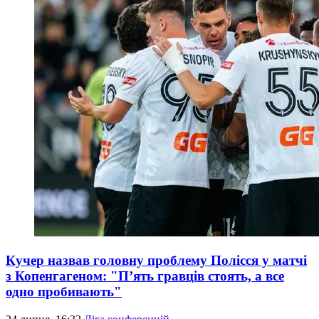
Кучер назвав головну проблему Полісся у матчі
з Копенгагеном: "П’ять гравців стоять, а все
одно пробивають"