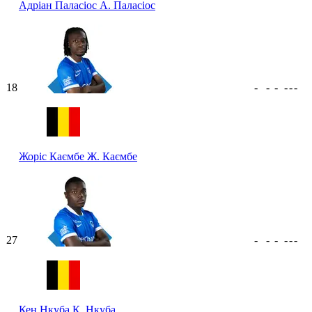
Адріан Паласіос
А. Паласіос
18
-
-
-
-
-
-
Жоріс Каємбе
Ж. Каємбе
27
-
-
-
-
-
-
Кен Нкуба
К. Нкуба