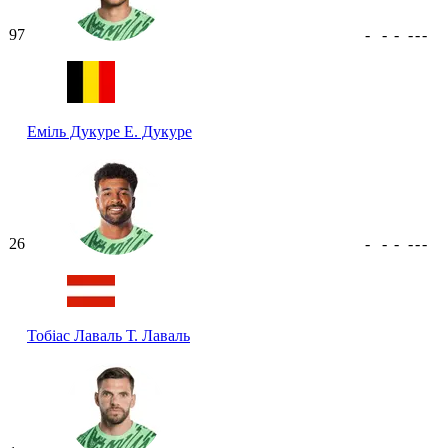
97
-
-
-
-
-
-
Еміль Дукуре
Е. Дукуре
26
-
-
-
-
-
-
Тобіас Лаваль
Т. Лаваль