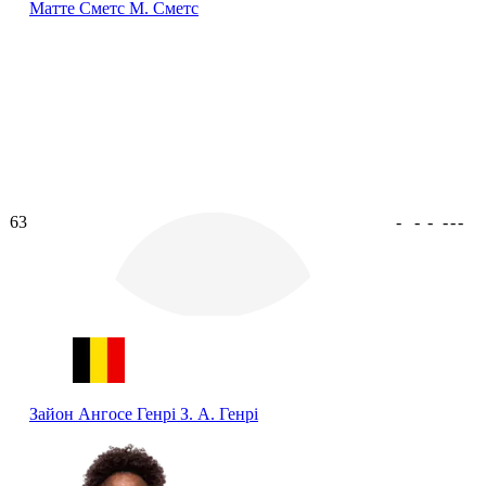
Матте Сметс
М. Сметс
63
-
-
-
-
-
-
Зайон Ангосе Генрі
З. А. Генрі