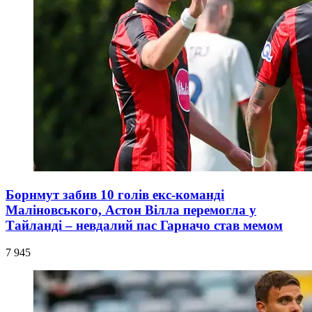
Борнмут забив 10 голів екс-команді
Маліновського, Астон Вілла перемогла у
Тайланді – невдалий пас Гарначо став мемом
7 945