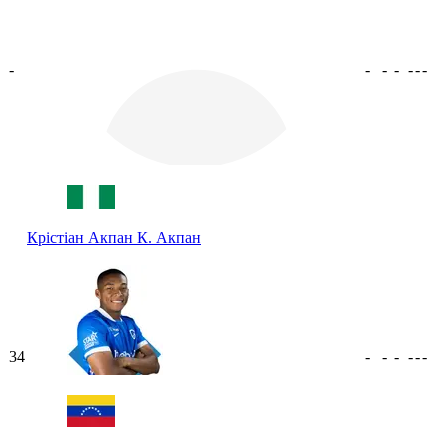
-
-
-
-
-
-
-
Крістіан Акпан
К. Акпан
34
-
-
-
-
-
-