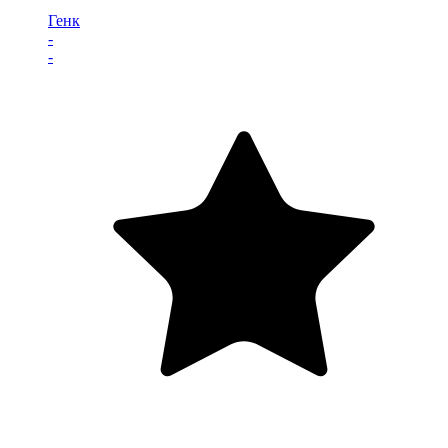
Генк
-
-