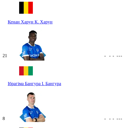
Кенан Харун
К. Харун
21
-
-
-
-
-
-
Ібрагіма Бангура
І. Бангура
8
-
-
-
-
-
-