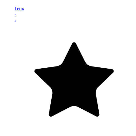
Генк
-
-