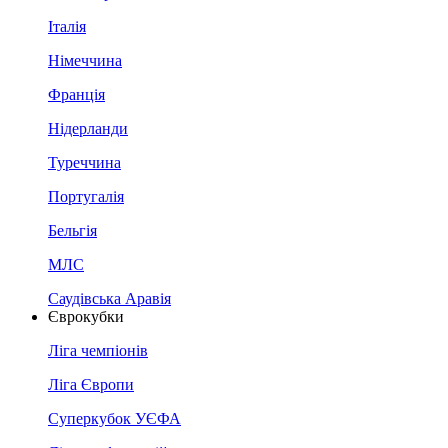
Італія
Німеччина
Франція
Нідерланди
Туреччина
Португалія
Бельгія
МЛС
Саудівська Аравія
Єврокубки
Ліга чемпіонів
Ліга Європи
Суперкубок УЄФА