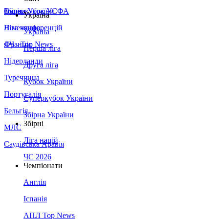
Збірна України
Італія
Суперкубок УЄФА
Україна
Німеччина
Ліга конференцій
Україна
Франція
ЛЧ - Top News
Перша ліга
Нідерланди
Друга ліга
Туреччина
Кубок України
Португалія
Суперкубок України
Бельгія
Збірна України
Збірні
МЛС
Ліга націй
Саудівська Аравія
ЧС 2026
Чемпіонати
Англія
Іспанія
АПЛ Top News