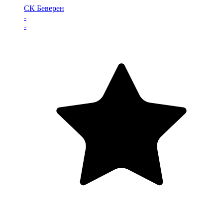
СК Беверен
-
-