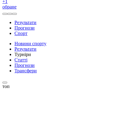
+
1
обране
Результати
Прогнози
Спорт
Новини спорту
Результати
Турніри
Статті
Прогнози
Трансфери
топ