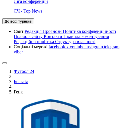
Ліга конференцій
ЛЧ - Top News
До всіх турнірів
Сайт
Редакція
Прогнози
Політика конфіденційності
Правила сайту
Контакти
Правила коментування
Редакційна політика
Структура власності
Соціальні мережі
facebook
x
youtube
instagram
telegram
viber
Футбол 24
Бельгія
Генк