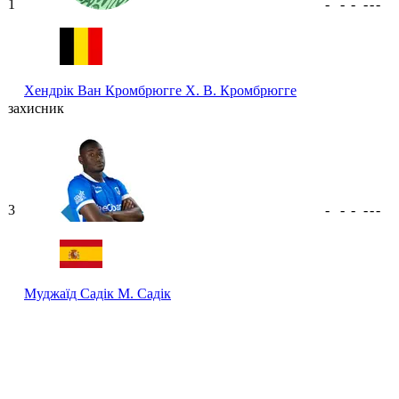
1
-
-
-
-
-
-
Хендрік Ван Кромбрюгге
Х. В. Кромбрюгге
захисник
3
-
-
-
-
-
-
Муджаїд Садік
М. Садік