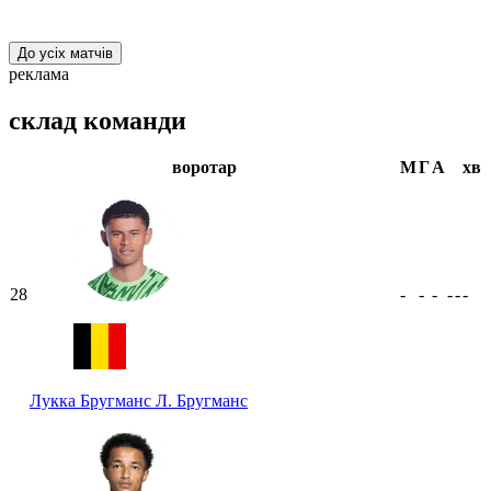
До усіх матчів
реклама
склад команди
воротар
М
Г
А
хв
28
-
-
-
-
-
-
Лукка Бругманс
Л. Бругманс