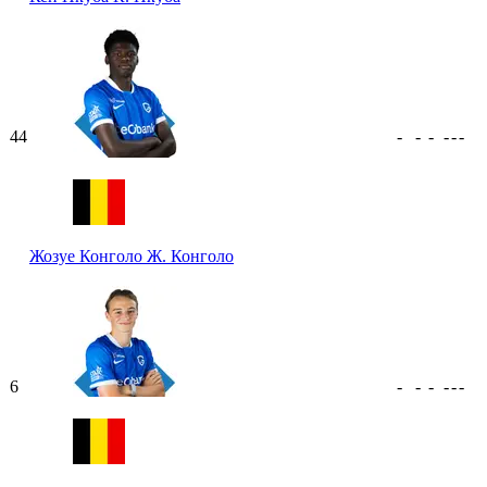
44
-
-
-
-
-
-
Жозуе Конголо
Ж. Конголо
6
-
-
-
-
-
-