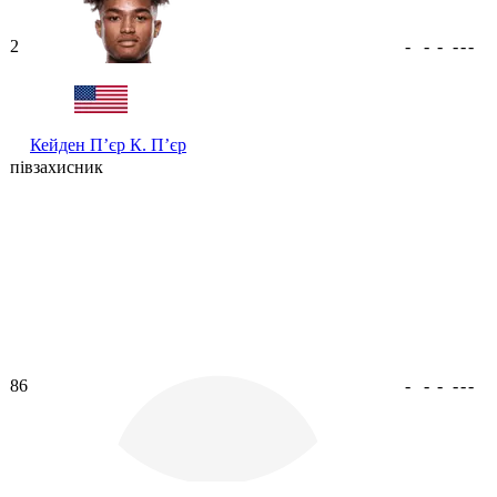
2
-
-
-
-
-
-
Кейден П’єр
К. П’єр
півзахисник
86
-
-
-
-
-
-