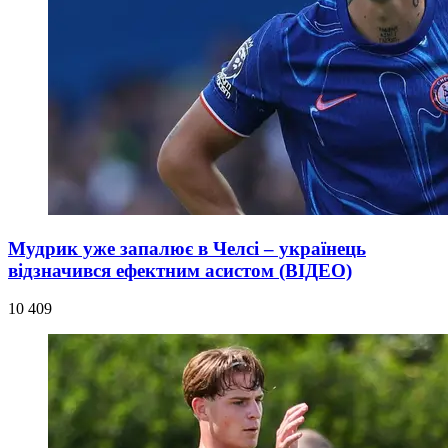
Мудрик уже запалює в Челсі – українець
відзначився ефектним асистом (ВІДЕО)
10 409