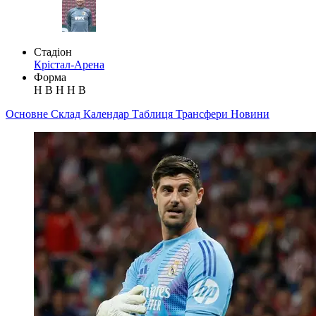
Стадіон
Крістал-Арена
Форма
Н
В
Н
Н
В
Основне
Склад
Календар
Таблиця
Трансфери
Новини