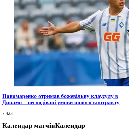
Пономаренко отримав божевільну клаусулу в
Динамо – несподівані умови нового контракту
7 423
Календар матчів
Календар