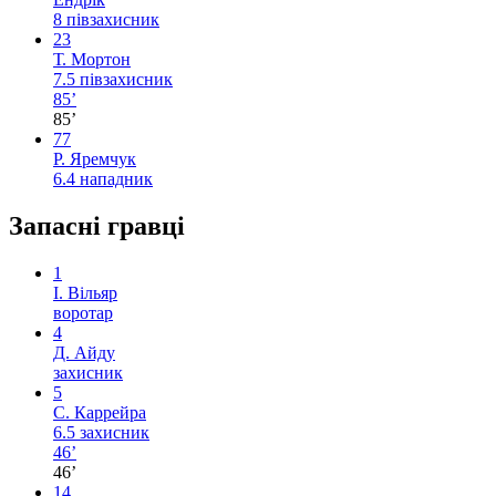
8
півзахисник
23
Т. Мортон
7.5
півзахисник
85’
85’
77
Р. Яремчук
6.4
нападник
Запасні гравці
1
І. Вільяр
воротар
4
Д. Айду
захисник
5
С. Каррейра
6.5
захисник
46’
46’
14