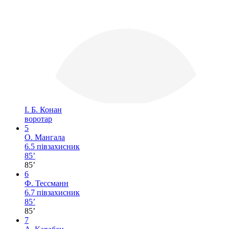
І. Б. Конан
воротар
5
О. Мангала
6.5
півзахисник
85’
85’
6
Ф. Тессманн
6.7
півзахисник
85’
85’
7