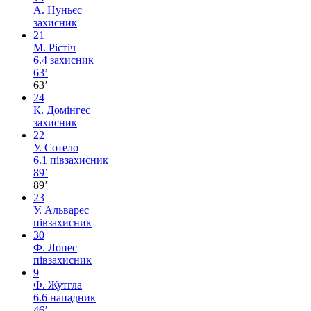
А. Нуньєс
захисник
21
М. Рістіч
6.4
захисник
63’
63’
24
К. Домінгес
захисник
22
У. Сотело
6.1
півзахисник
89’
89’
23
У. Альварес
півзахисник
30
Ф. Лопес
півзахисник
9
Ф. Жутгла
6.6
нападник
46’