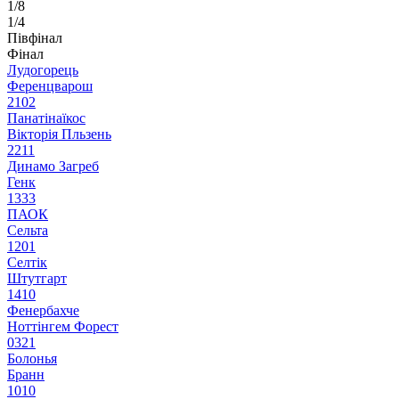
1/8
1/4
Півфінал
Фінал
Лудогорець
Ференцварош
2
1
0
2
Панатінаїкос
Вікторія Пльзень
2
2
1
1
Динамо Загреб
Генк
1
3
3
3
ПАОК
Сельта
1
2
0
1
Селтік
Штутгарт
1
4
1
0
Фенербахче
Ноттінгем Форест
0
3
2
1
Болонья
Бранн
1
0
1
0