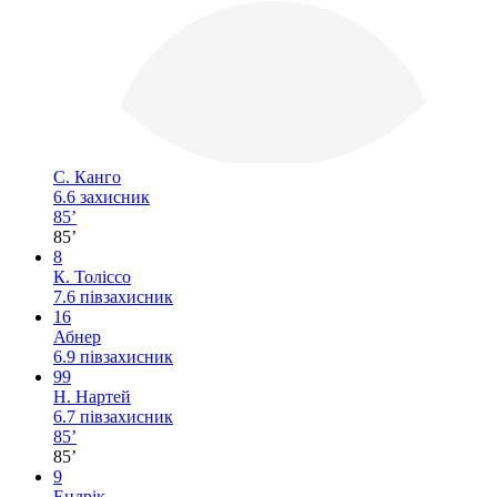
С. Канго
6.6
захисник
85’
85’
8
К. Толіссо
7.6
півзахисник
16
Абнер
6.9
півзахисник
99
Н. Нартей
6.7
півзахисник
85’
85’
9
Ендрік