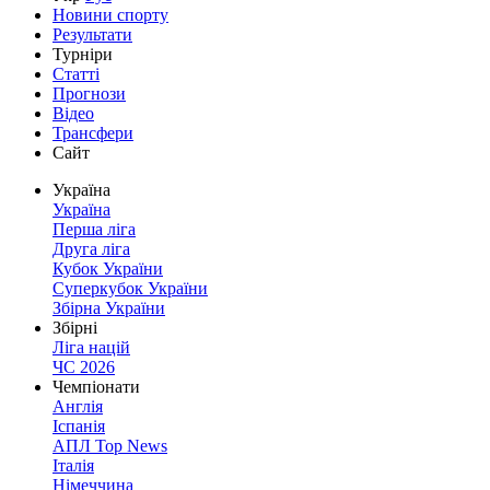
Новини спорту
Результати
Турніри
Статті
Прогнози
Відео
Трансфери
Сайт
Україна
Україна
Перша ліга
Друга ліга
Кубок України
Суперкубок України
Збірна України
Збірні
Ліга націй
ЧС 2026
Чемпіонати
Англія
Іспанія
АПЛ Top News
Італія
Німеччина