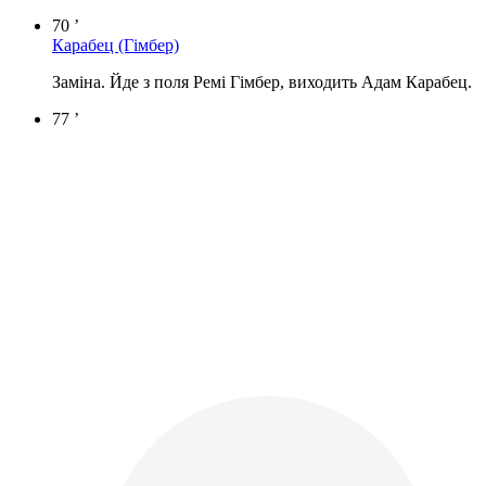
70 ’
Карабец
(Гімбер)
Заміна. Йде з поля Ремі Гімбер, виходить Адам Карабец.
77 ’