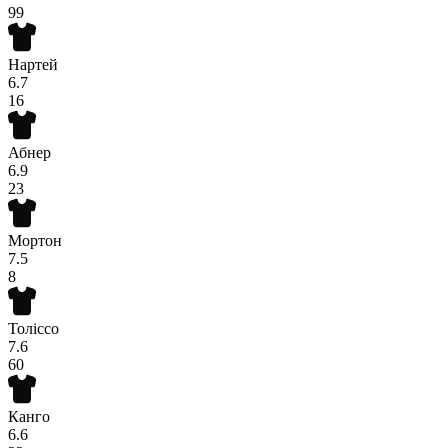
99
Нартей
6.7
16
Абнер
6.9
23
Мортон
7.5
8
Толіссо
7.6
60
Канго
6.6