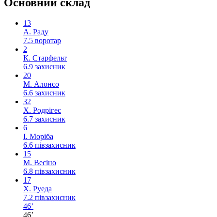
Основний склад
13
А. Раду
7.5
воротар
2
К. Старфельт
6.9
захисник
20
М. Алонсо
6.6
захисник
32
Х. Родрігес
6.7
захисник
6
І. Моріба
6.6
півзахисник
15
М. Весіно
6.8
півзахисник
17
Х. Руеда
7.2
півзахисник
46’
46’