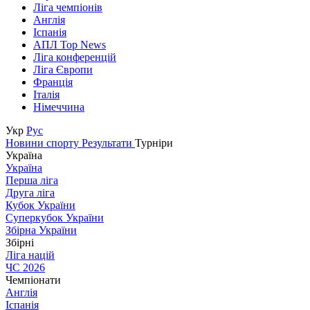
Ліга чемпіонів
Англія
Іспанія
АПЛ Top News
Ліга конференцій
Ліга Європи
Франція
Італія
Німеччина
Укр
Рус
Новини спорту
Результати
Турніри
Україна
Україна
Перша ліга
Друга ліга
Кубок України
Суперкубок України
Збірна України
Збірні
Ліга націй
ЧС 2026
Чемпіонати
Англія
Іспанія