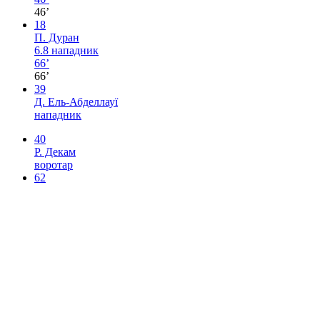
46’
18
П. Дуран
6.8
нападник
66’
66’
39
Д. Ель-Абделлауї
нападник
40
Р. Декам
воротар
62