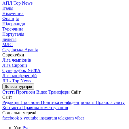
АПЛ Top News
Італія
Німеччина
Франція
Нідерланди
Туреччина
Португалія
Бельгія
МЛС
Саудівська Аравія
Єврокубки
Ліга чемпіонів
Ліга Європи
Суперкубок УЄФА
Ліга конференцій
ЛЧ - Top News
До всіх турнірів
Статті
Прогнози
Відео
Трансфери
Сайт
Сайт
Редакція
Прогнози
Політика конфіденційності
Правила сайту
Контакти
Правила коментування
Соціальні мережі
facebook
x
youtube
instagram
telegram
viber
Укр
Рус