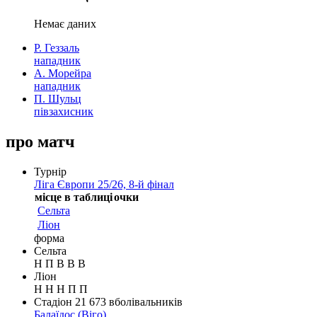
Немає даних
Р. Геззаль
нападник
А. Морейра
нападник
П. Шульц
півзахисник
про матч
Турнір
Ліга Європи 25/26, 8-й фінал
місце в таблиці
очки
Сельта
Ліон
форма
Сельта
Н
П
В
В
В
Ліон
Н
Н
Н
П
П
Стадіон
21 673
вболівальників
Балаїдос
(Віго)