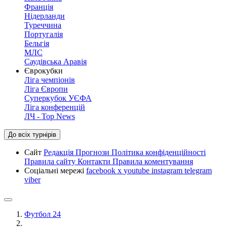
Франція
Нідерланди
Туреччина
Португалія
Бельгія
МЛС
Саудівська Аравія
Єврокубки
Ліга чемпіонів
Ліга Європи
Суперкубок УЄФА
Ліга конференцій
ЛЧ - Top News
До всіх турнірів
Сайт
Редакція
Прогнози
Політика конфіденційності
Правила сайту
Контакти
Правила коментування
Соціальні мережі
facebook
x
youtube
instagram
telegram
viber
Футбол 24