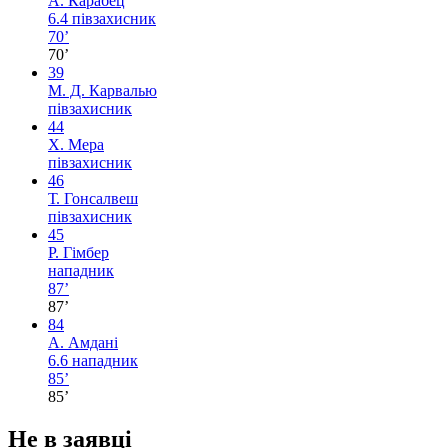
А. Карабец
6.4
півзахисник
70’
70’
39
М. Д. Карвалью
півзахисник
44
Х. Мера
півзахисник
46
Т. Гонсалвеш
півзахисник
45
Р. Гімбер
нападник
87’
87’
84
А. Амдані
6.6
нападник
85’
85’
Не в заявці