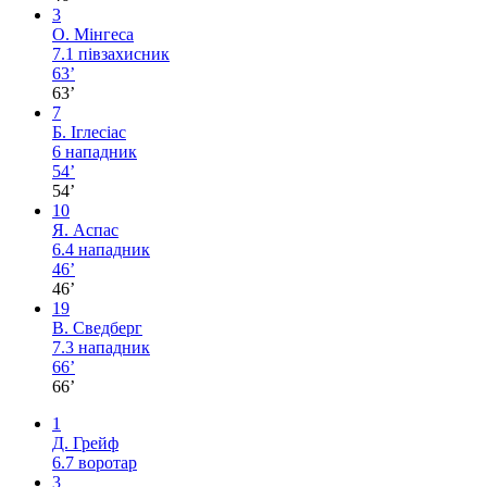
3
О. Мінгеса
7.1
півзахисник
63’
63’
7
Б. Іглесіас
6
нападник
54’
54’
10
Я. Аспас
6.4
нападник
46’
46’
19
В. Сведберг
7.3
нападник
66’
66’
1
Д. Грейф
6.7
воротар
3