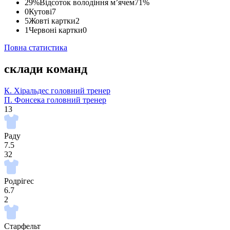
29%
Відсоток володіння м’ячем
71%
0
Кутові
7
5
Жовті картки
2
1
Червоні картки
0
Повна статистика
склади команд
К. Хіральдес
головний тренер
П. Фонсека
головний тренер
13
Раду
7.5
32
Родрігес
6.7
2
Старфельт