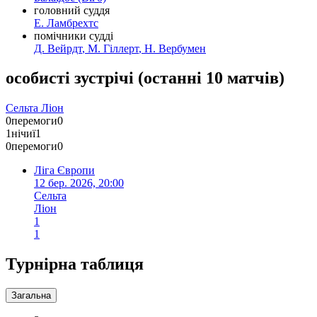
головний суддя
Е. Ламбрехтс
помічники судді
Д. Вейрдт
,
М. Гіллерт
,
Н. Вербумен
особисті зустрічі
(
останні 10 матчів
)
Сельта
Ліон
0
перемоги
0
1
нічиї
1
0
перемоги
0
Ліга Європи
12 бер. 2026, 20:00
Сельта
Ліон
1
1
Турнірна таблиця
Загальна