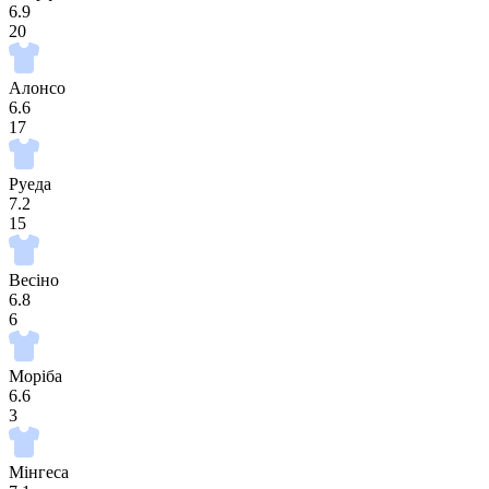
6.9
20
Алонсо
6.6
17
Руеда
7.2
15
Весіно
6.8
6
Моріба
6.6
3
Мінгеса