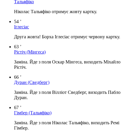
Тальяфіко
Ніколас Тальяфіко отримує жовту картку.
54 ’
Іглесіас
Друга жовта! Борха Іглесіас отримує червону картку.
63 ’
Рістіч
(Мінгеса)
Заміна. Йде з поля Оскар Мінгеса, виходить Міхайло
Рістіч.
66 ’
Дуран
(Сведберг)
Заміна. Йде з поля Вілліот Сведберг, виходить Пабло
Дуран.
67 ’
Гімбер
(Тальяфіко)
Заміна. Йде з поля Ніколас Тальяфіко, виходить Ремі
Гімбер.