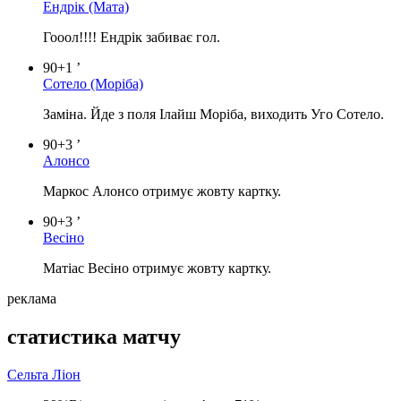
Ендрік
(Мата)
Гооол!!!! Ендрік забиває гол.
90+1 ’
Сотело
(Моріба)
Заміна. Йде з поля Ілайш Моріба, виходить Уго Сотело.
90+3 ’
Алонсо
Маркос Алонсо отримує жовту картку.
90+3 ’
Весіно
Матіас Весіно отримує жовту картку.
реклама
статистика матчу
Сельта
Ліон