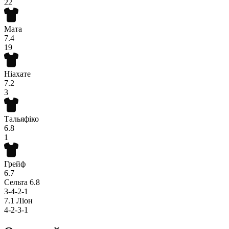
22
Мата
7.4
19
Ніахате
7.2
3
Тальяфіко
6.8
1
Грейф
6.7
Сельта
6.8
3-4-2-1
7.1
Ліон
4-2-3-1