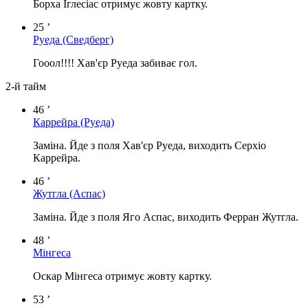
Борха Іглесіас отримує жовту картку.
25 ’
Руеда
(Сведберг)
Гооол!!!! Хав'єр Руеда забиває гол.
2-й тайм
46 ’
Каррейра
(Руеда)
Заміна. Йде з поля Хав'єр Руеда, виходить Серхіо
Каррейра.
46 ’
Жутгла
(Аспас)
Заміна. Йде з поля Яго Аспас, виходить Ферран Жутгла.
48 ’
Мінгеса
Оскар Мінгеса отримує жовту картку.
53 ’