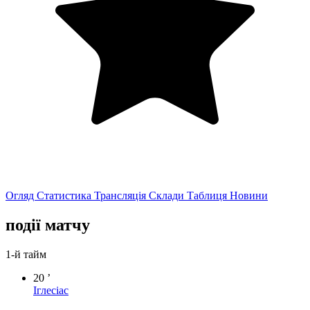
Огляд
Статистика
Трансляція
Склади
Таблиця
Новини
події матчу
1-й тайм
20 ’
Іглесіас