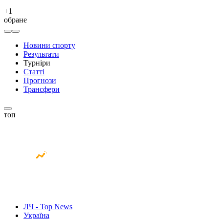
+
1
обране
Новини спорту
Результати
Турніри
Статті
Прогнози
Трансфери
топ
ЛЧ - Top News
Україна