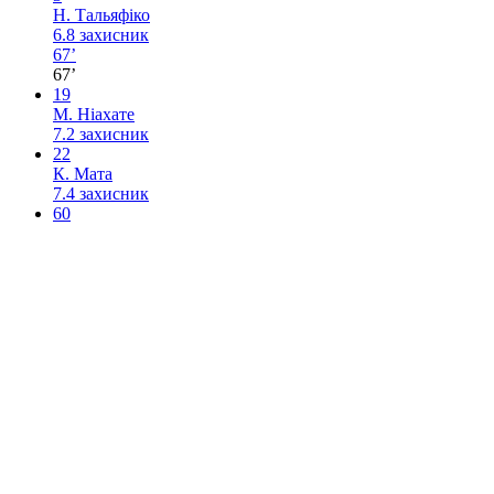
Н. Тальяфіко
6.8
захисник
67’
67’
19
М. Ніахате
7.2
захисник
22
К. Мата
7.4
захисник
60