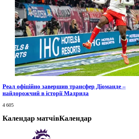
Реал офіційно завершив трансфер Діоманде –
найдорожчий в історії Мадрида
4 605
Календар матчів
Календар