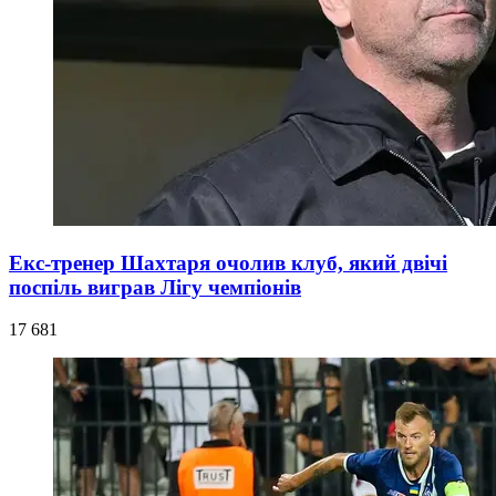
Екс-тренер Шахтаря очолив клуб, який двічі
поспіль виграв Лігу чемпіонів
17 681