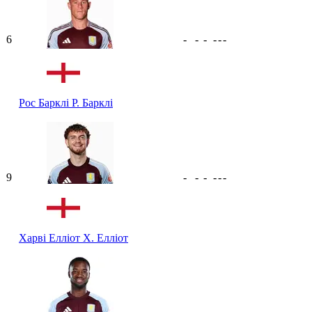
6
-
-
-
-
-
-
Рос Барклі
Р. Барклі
9
-
-
-
-
-
-
Харві Елліот
Х. Елліот