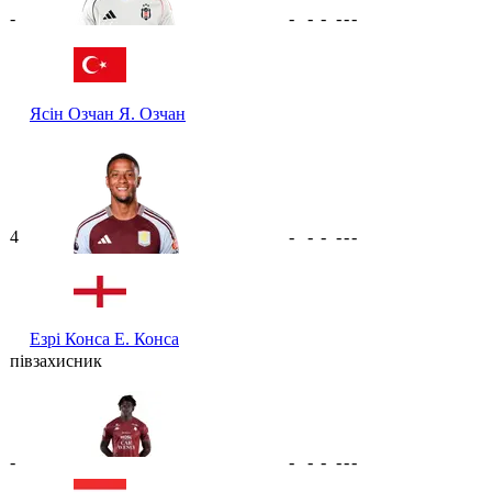
-
-
-
-
-
-
-
Ясін Озчан
Я. Озчан
4
-
-
-
-
-
-
Езрі Конса
Е. Конса
півзахисник
-
-
-
-
-
-
-