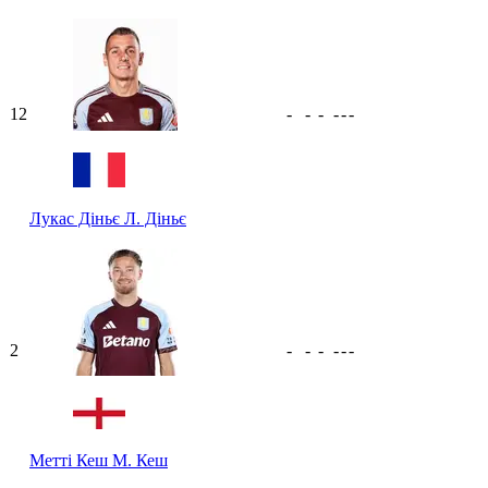
12
-
-
-
-
-
-
Лукас Діньє
Л. Діньє
2
-
-
-
-
-
-
Метті Кеш
М. Кеш