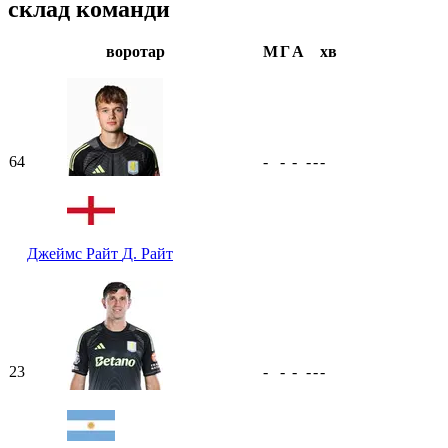
склад команди
воротар
М
Г
А
хв
64
-
-
-
-
-
-
Джеймс Райт
Д. Райт
23
-
-
-
-
-
-