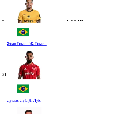
-
-
-
-
-
-
-
Жоао Гомеш
Ж. Гомеш
21
-
-
-
-
-
-
Дуглас Луїс
Д. Луїс