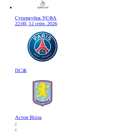
Суперкубок УЄФА
22:00, 12 серп. 2026
ПСЖ
Астон Вілла
-
-