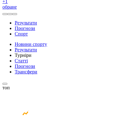
+
1
обране
Результати
Прогнози
Спорт
Новини спорту
Результати
Турніри
Статті
Прогнози
Трансфери
топ