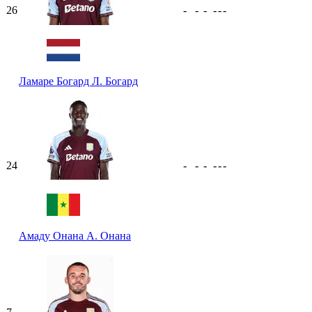
26
-
-
-
-
-
-
Ламаре Богард
Л. Богард
24
-
-
-
-
-
-
Амаду Онана
А. Онана