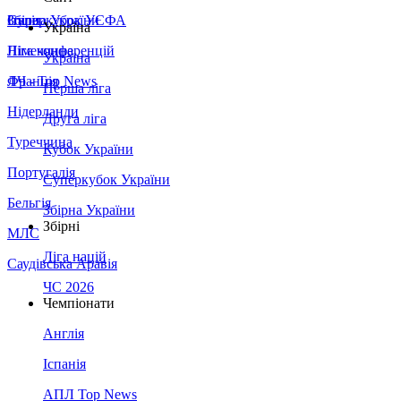
Збірна України
Італія
Суперкубок УЄФА
Україна
Німеччина
Ліга конференцій
Україна
Франція
ЛЧ - Top News
Перша ліга
Нідерланди
Друга ліга
Туреччина
Кубок України
Португалія
Суперкубок України
Бельгія
Збірна України
Збірні
МЛС
Ліга націй
Саудівська Аравія
ЧС 2026
Чемпіонати
Англія
Іспанія
АПЛ Top News