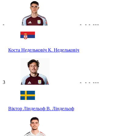
-
-
-
-
-
-
-
Коста Недельковіч
К. Недельковіч
3
-
-
-
-
-
-
Віктор Ліндельоф
В. Ліндельоф