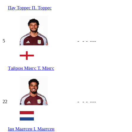
Пау Торрес
П. Торрес
5
-
-
-
-
-
-
Тайрон Мінгс
Т. Мінгс
22
-
-
-
-
-
-
Іан Маатсен
І. Маатсен