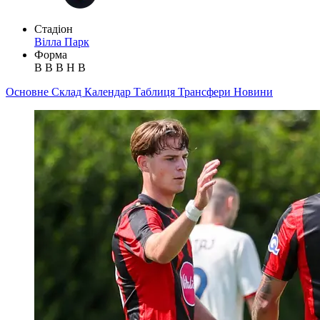
Стадіон
Вілла Парк
Форма
В
В
В
Н
В
Основне
Склад
Календар
Таблиця
Трансфери
Новини