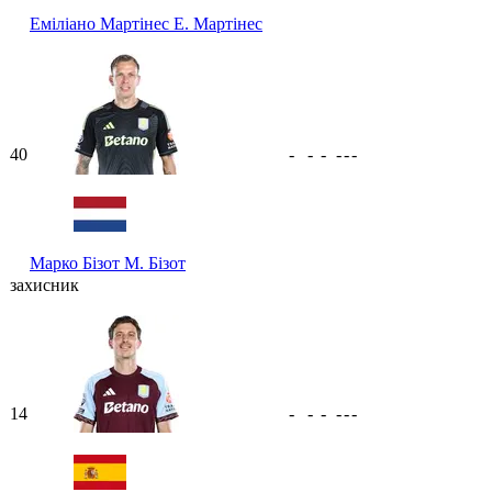
Еміліано Мартінес
Е. Мартінес
40
-
-
-
-
-
-
Марко Бізот
М. Бізот
захисник
14
-
-
-
-
-
-