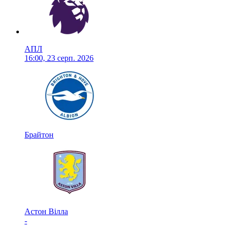
АПЛ
16:00, 23 серп. 2026
Брайтон
Астон Вілла
-