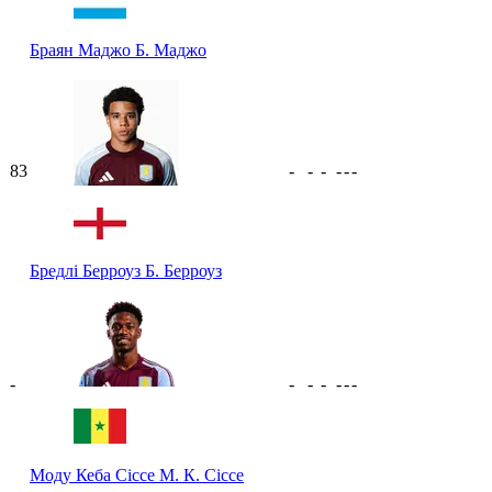
Браян Маджо
Б. Маджо
83
-
-
-
-
-
-
Бредлі Берроуз
Б. Берроуз
-
-
-
-
-
-
-
Моду Кеба Сіссе
М. К. Сіссе