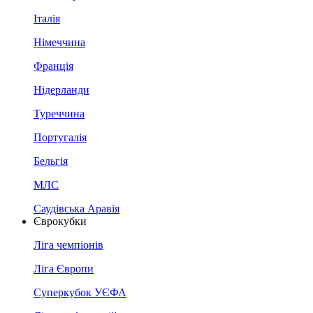
Італія
Німеччина
Франція
Нідерланди
Туреччина
Португалія
Бельгія
МЛС
Саудівська Аравія
Єврокубки
Ліга чемпіонів
Ліга Європи
Суперкубок УЄФА