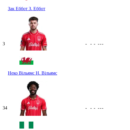
Зак Еббот
З. Еббот
3
-
-
-
-
-
-
Неко Вільямс
Н. Вільямс
34
-
-
-
-
-
-