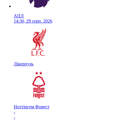
АПЛ
14:30, 29 серп. 2026
Ліверпуль
Ноттінгем Форест
-
-