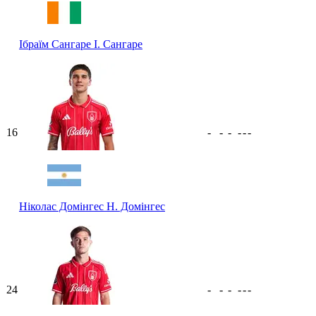
Ібраїм Сангаре
І. Сангаре
16
-
-
-
-
-
-
Ніколас Домінгес
Н. Домінгес
24
-
-
-
-
-
-