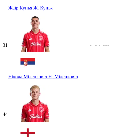
Жаїр Кунья
Ж. Кунья
31
-
-
-
-
-
-
Нікола Міленковіч
Н. Міленковіч
44
-
-
-
-
-
-