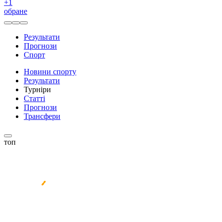
+
1
обране
Результати
Прогнози
Спорт
Новини спорту
Результати
Турніри
Статті
Прогнози
Трансфери
топ