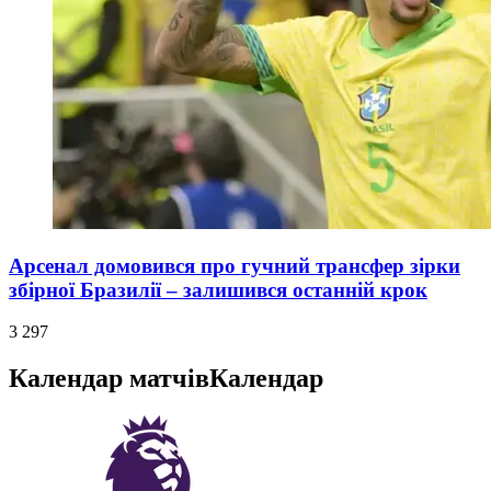
Арсенал домовився про гучний трансфер зірки
збірної Бразилії – залишився останній крок
3 297
Календар матчів
Календар