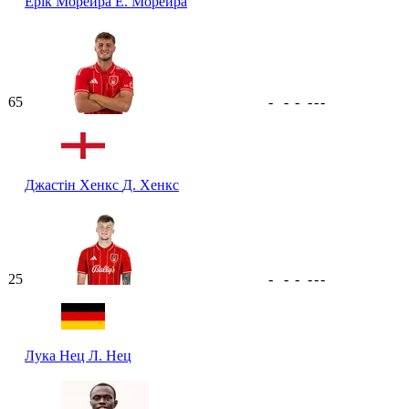
Ерік Морейра
Е. Морейра
65
-
-
-
-
-
-
Джастін Хенкс
Д. Хенкс
25
-
-
-
-
-
-
Лука Нец
Л. Нец