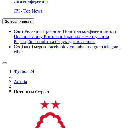
Ліга конференцій
ЛЧ - Top News
До всіх турнірів
Сайт
Редакція
Прогнози
Політика конфіденційності
Правила сайту
Контакти
Правила коментування
Редакційна політика
Структура власності
Соціальні мережі
facebook
x
youtube
instagram
telegram
viber
Футбол 24
Англія
Ноттінгем Форест