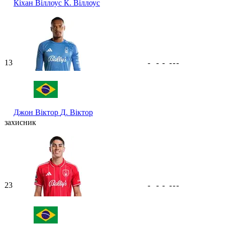
Кіхан Віллоус
К. Віллоус
13
-
-
-
-
-
-
Джон Віктор
Д. Віктор
захисник
23
-
-
-
-
-
-