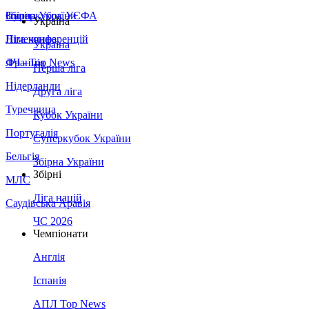
Збірна України
Італія
Суперкубок УЄФА
Україна
Німеччина
Ліга конференцій
Україна
Франція
ЛЧ - Top News
Перша ліга
Нідерланди
Друга ліга
Туреччина
Кубок України
Португалія
Суперкубок України
Бельгія
Збірна України
Збірні
МЛС
Ліга націй
Саудівська Аравія
ЧС 2026
Чемпіонати
Англія
Іспанія
АПЛ Top News