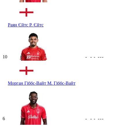
Раян Єйтс
Р. Єйтс
10
-
-
-
-
-
-
Морган Гіббс-Вайт
М. Гіббс-Вайт
6
-
-
-
-
-
-