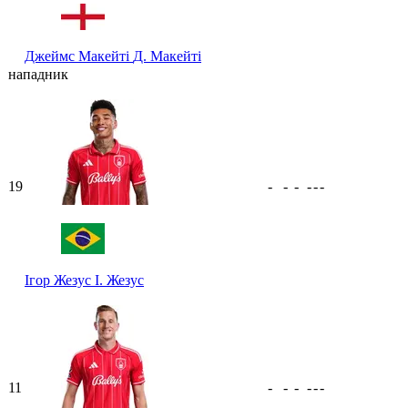
Джеймс Макейті
Д. Макейті
нападник
19
-
-
-
-
-
-
Ігор Жезус
І. Жезус
11
-
-
-
-
-
-