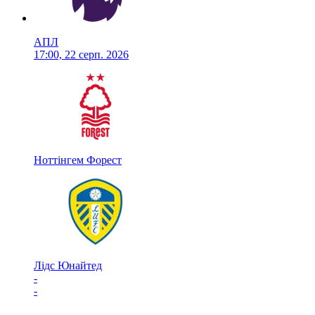
АПЛ
17:00, 22 серп. 2026
Ноттінгем Форест
Лідс Юнайтед
-
-