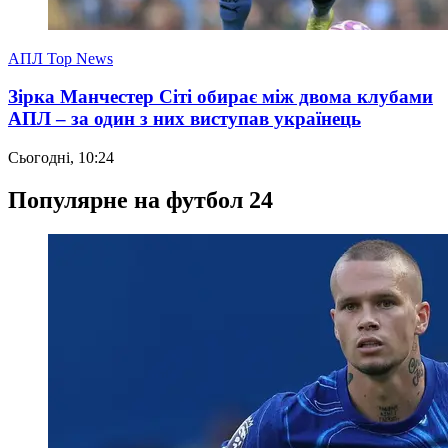
АПЛ Top News
Зірка Манчестер Сіті обирає між двома клубами
АПЛ – за один з них виступав українець
Сьогодні, 10:24
Популярне на футбол 24