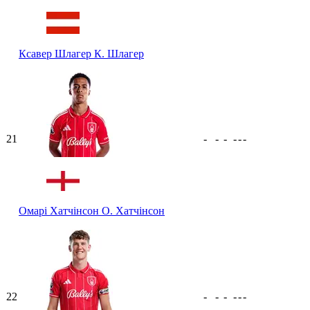
Ксавер Шлагер
К. Шлагер
21
-
-
-
-
-
-
Омарі Хатчінсон
О. Хатчінсон
22
-
-
-
-
-
-