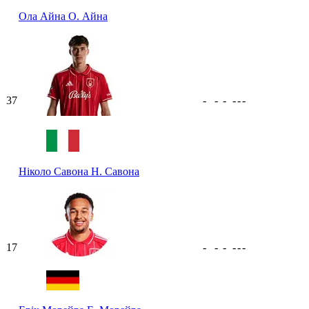
Ола Айна
О. Айна
37
-
-
-
-
-
-
Ніколо Савона
Н. Савона
17
-
-
-
-
-
-