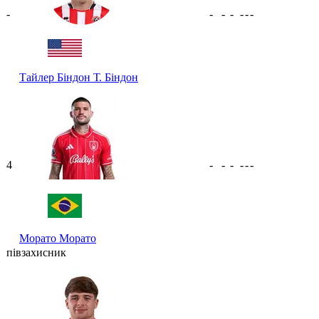
-
-
-
-
-
-
-
Тайлер Біндон
Т. Біндон
4
-
-
-
-
-
-
Морато
Морато
півзахисник