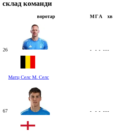
склад команди
воротар
М
Г
А
хв
26
-
-
-
-
-
-
Матц Селс
М. Селс
67
-
-
-
-
-
-