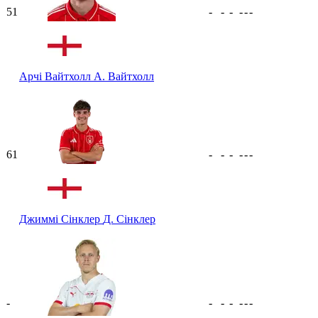
51
-
-
-
-
-
-
Арчі Вайтхолл
А. Вайтхолл
61
-
-
-
-
-
-
Джиммі Сінклер
Д. Сінклер
-
-
-
-
-
-
-