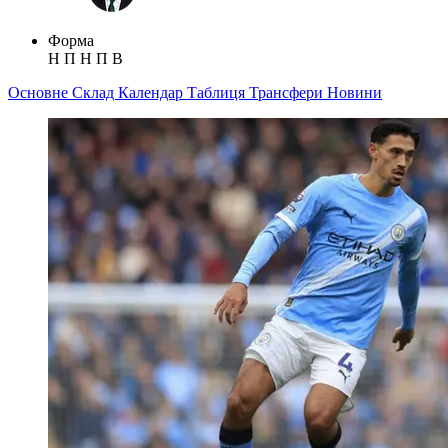
Форма
Н
П
Н
П
В
Основне
Склад
Календар
Таблиця
Трансфери
Новини