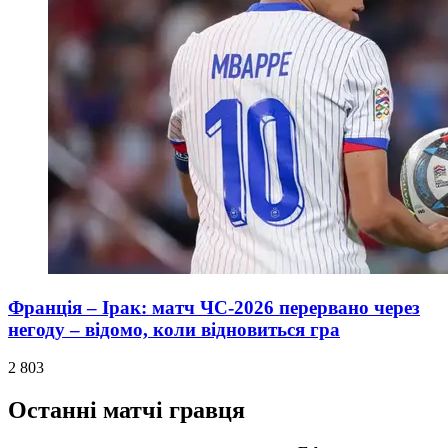
Франція – Ірак: матч ЧС-2026 перервано через
негоду – відомо, коли відновиться гра
2 803
Останні матчі гравця