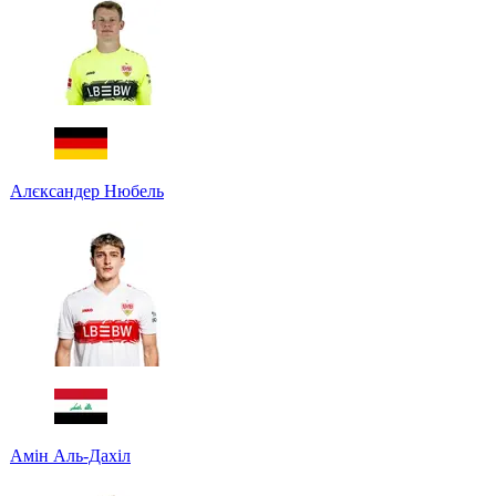
Алєксандер Нюбель
Амін Аль-Дахіл