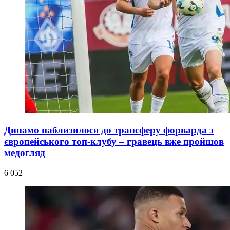
Динамо наблизилося до трансферу форварда з
європейського топ-клубу – гравець вже пройшов
медогляд
6 052