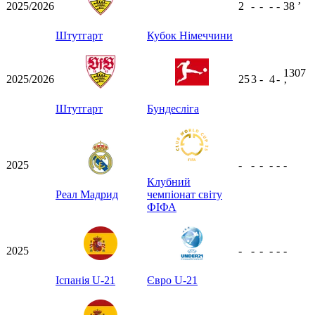
2025/2026
2
-
-
-
-
38
ʼ
Штутгарт
Кубок Німеччини
1307
2025/2026
25
3
-
4
-
ʼ
Штутгарт
Бундесліга
2025
-
-
-
-
-
-
Клубний
Реал Мадрид
чемпіонат світу
ФІФА
2025
-
-
-
-
-
-
Іспанія U-21
Євро U-21