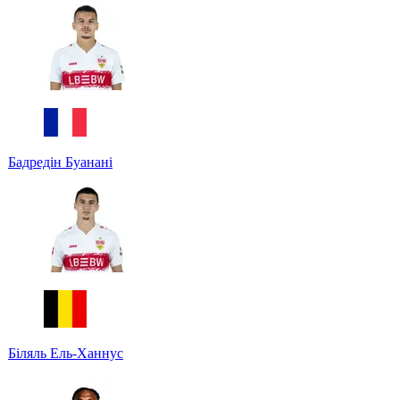
Бадредін Буанані
Біляль Ель-Ханнус