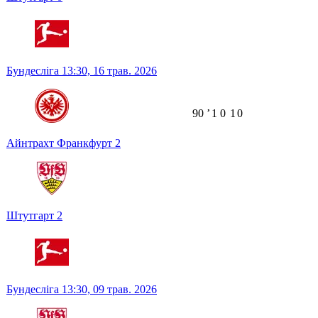
Бундесліга
13:30,
16 трав. 2026
90
ʼ
1
0
1
0
Айнтрахт Франкфурт
2
Штутгарт
2
Бундесліга
13:30,
09 трав. 2026