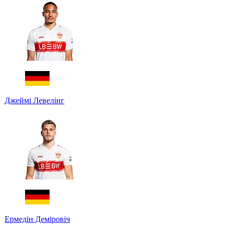
Джеймі Левелінг
Ермедін Деміровіч