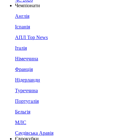
Чемпіонати
Англія
Іспанія
АПЛ Top News
Італія
Німеччина
Франція
Нідерланди
Туреччина
Португалія
Бельгія
МЛС
Саудівська Аравія
Єврокубки