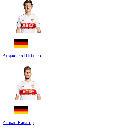
Анджелло Штіллер
Атакан Каразор