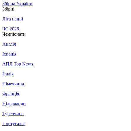
Збірна України
Збірні
Ліга націй
ЧС 2026
Чемпіонати
Англія
Іспанія
АПЛ Top News
Італія
Німеччина
Франція
Нідерланди
Туреччина
Португалія