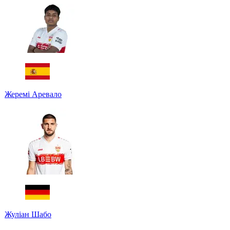
Жеремі Аревало
Жуліан Шабо