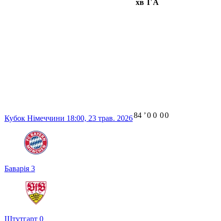
хв
Г
А
84
ʼ
0
0
0
0
Кубок Німеччини
18:00,
23 трав. 2026
Баварія
3
Штутгарт
0