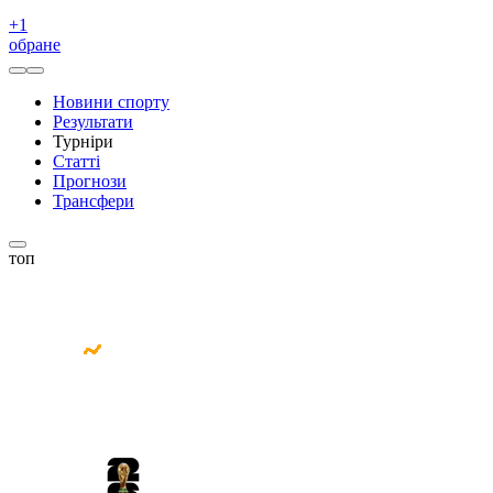
+
1
обране
Новини спорту
Результати
Турніри
Статті
Прогнози
Трансфери
топ