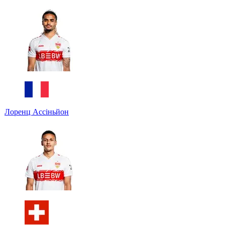
Лоренц Ассіньйон