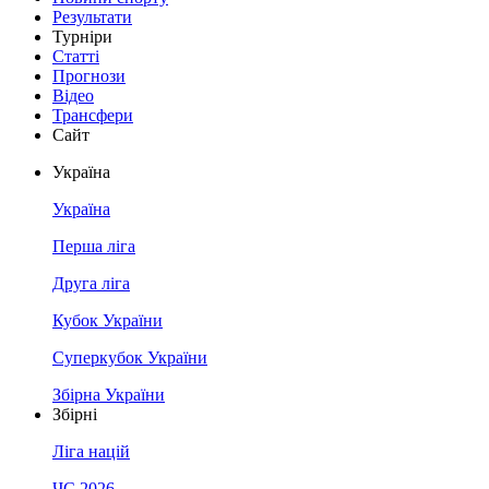
Результати
Турніри
Статті
Прогнози
Відео
Трансфери
Сайт
Україна
Україна
Перша ліга
Друга ліга
Кубок України
Суперкубок України
Збірна України
Збірні
Ліга націй
ЧС 2026