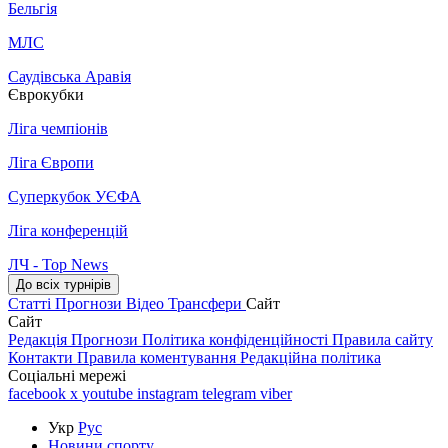
Бельгія
МЛС
Саудівська Аравія
Єврокубки
Ліга чемпіонів
Ліга Європи
Суперкубок УЄФА
Ліга конференцій
ЛЧ - Top News
До всіх турнірів
Статті
Прогнози
Відео
Трансфери
Сайт
Сайт
Редакція
Прогнози
Політика конфіденційності
Правила сайту
Контакти
Правила коментування
Редакційна політика
Соціальні мережі
facebook
x
youtube
instagram
telegram
viber
Укр
Рус
Новини спорту