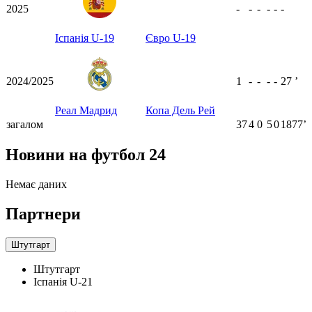
2025
-
-
-
-
-
-
Іспанія U-19
Євро U-19
2024/2025
1
-
-
-
-
27
ʼ
Реал Мадрид
Копа Дель Рей
загалом
37
4
0
5
0
1877ʼ
Новини на футбол 24
Немає даних
Партнери
Штутгарт
Штутгарт
Іспанія U-21