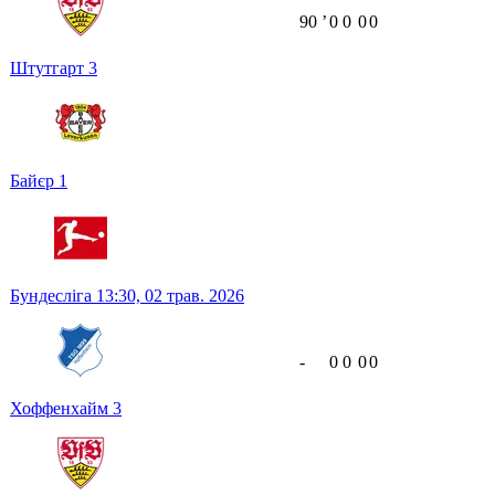
90
ʼ
0
0
0
0
Штутгарт
3
Байєр
1
Бундесліга
13:30,
02 трав. 2026
-
0
0
0
0
Хоффенхайм
3