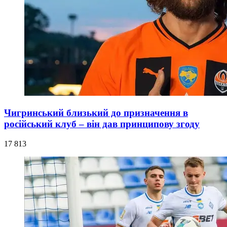
Чигринський близький до призначення в
російський клуб – він дав принципову згоду
17 813