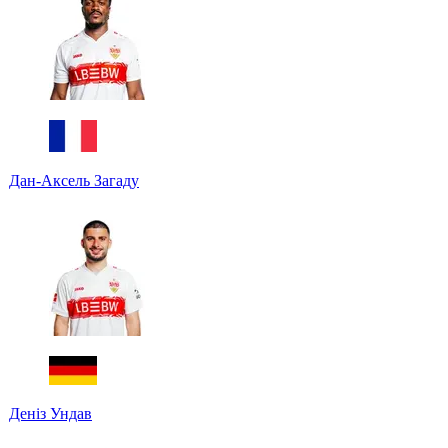
Дан-Аксель Загаду
Деніз Ундав