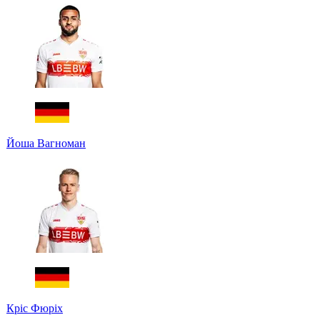
Йоша Вагноман
Кріс Фюріх