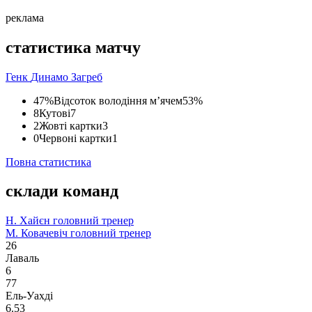
реклама
статистика матчу
Генк
Динамо Загреб
47%
Відсоток володіння м’ячем
53%
8
Кутові
7
2
Жовті картки
3
0
Червоні картки
1
Повна статистика
склади команд
Н. Хайєн
головний тренер
М. Ковачевіч
головний тренер
26
Лаваль
6
77
Ель-Уахді
6.53