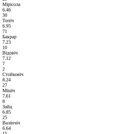
Мірісола
6.46
30
Топіч
6.95
71
Бакрар
7.23
10
Відовіч
7.12
7
2
Стойковіч
8.24
27
Мішіч
7.61
8
Зайц
6.85
25
Валінчіч
6.64
15