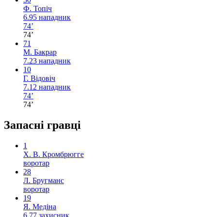
Ф. Топіч
6.95
нападник
74’
74’
71
М. Бакрар
7.23
нападник
10
Г. Відовіч
7.12
нападник
74’
74’
Запасні гравці
1
Х. В. Кромбрюгге
воротар
28
Л. Бругманс
воротар
19
Я. Медіна
6.77
захисник