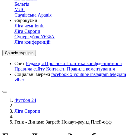
Бельгія
МЛС
Саудівська Аравія
Єврокубки
Ліга чемпіонів
Ліга Європи
Суперкубок УЄФА
Ліга конференцій
До всіх турнірів
Сайт
Редакція
Прогнози
Політика конфіденційності
Правила сайту
Контакти
Правила коментування
Соціальні мережі
facebook
x
youtube
instagram
telegram
viber
Футбол 24
Ліга Європи
Генк - Динамо Загреб: Нокаут-раунд Плей-офф