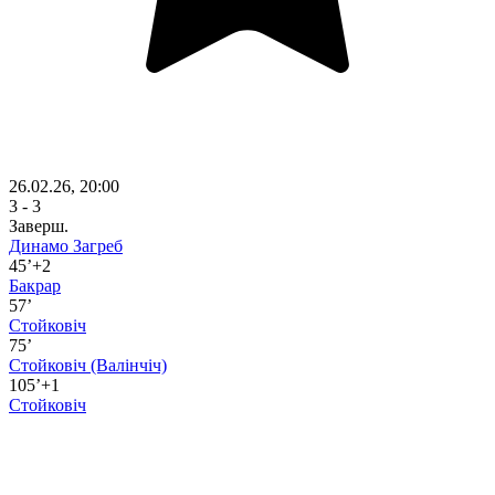
26.02.26, 20:00
3 - 3
Заверш.
Динамо Загреб
45’+2
Бакрар
57’
Стойковіч
75’
Стойковіч
(Валінчіч)
105’+1
Стойковіч