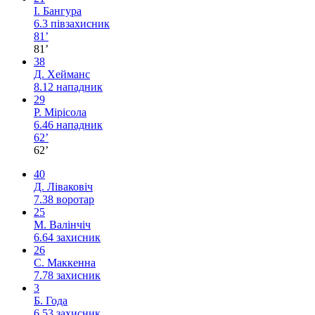
І. Бангура
6.3
півзахисник
81’
81’
38
Д. Хейманс
8.12
нападник
29
Р. Мірісола
6.46
нападник
62’
62’
40
Д. Ліваковіч
7.38
воротар
25
М. Валінчіч
6.64
захисник
26
С. Маккенна
7.78
захисник
3
Б. Года
6.53
захисник