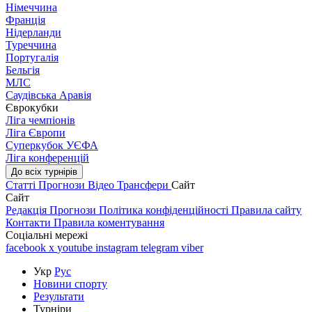
Німеччина
Франція
Нідерланди
Туреччина
Португалія
Бельгія
МЛС
Саудівська Аравія
Єврокубки
Ліга чемпіонів
Ліга Європи
Суперкубок УЄФА
Ліга конференцій
До всіх турнірів
Статті
Прогнози
Відео
Трансфери
Сайт
Сайт
Редакція
Прогнози
Політика конфіденційності
Правила сайту
Контакти
Правила коментування
Соціальні мережі
facebook
x
youtube
instagram
telegram
viber
Укр
Рус
Новини спорту
Результати
Турніри