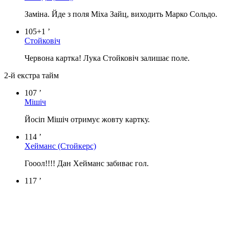
Заміна. Йде з поля Міха Зайц, виходить Марко Сольдо.
105+1 ’
Стойковіч
Червона картка! Лука Стойковіч залишає поле.
2-й екстра тайм
107 ’
Мішіч
Йосіп Мішіч отримує жовту картку.
114 ’
Хейманс
(Стойкерс)
Гооол!!!! Дан Хейманс забиває гол.
117 ’