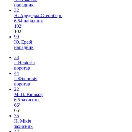
нападник
32
Н. Адедеджі-Стернберг
6.54
нападник
102’
102’
99
Ю. Ерабі
нападник
33
І. Невістіч
воротар
44
І. Філіповіч
воротар
22
М. П. Вінльоф
6.5
захисник
66’
66’
35
Н. Мікіч
захисник
42