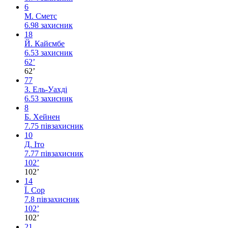
6
М. Сметс
6.98
захисник
18
Й. Кайємбе
6.53
захисник
62’
62’
77
З. Ель-Уахді
6.53
захисник
8
Б. Хейнен
7.75
півзахисник
10
Д. Іто
7.77
півзахисник
102’
102’
14
Ї. Сор
7.8
півзахисник
102’
102’
21