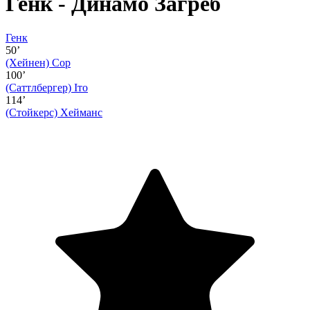
Генк - Динамо Загреб
Генк
50’
(Хейнен)
Сор
100’
(Саттлбергер)
Іто
114’
(Стойкерс)
Хейманс