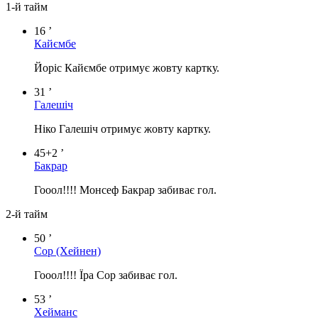
1-й тайм
16 ’
Кайємбе
Йоріс Кайємбе отримує жовту картку.
31 ’
Галешіч
Ніко Галешіч отримує жовту картку.
45+2 ’
Бакрар
Гооол!!!! Монсеф Бакрар забиває гол.
2-й тайм
50 ’
Сор
(Хейнен)
Гооол!!!! Їра Сор забиває гол.
53 ’
Хейманс