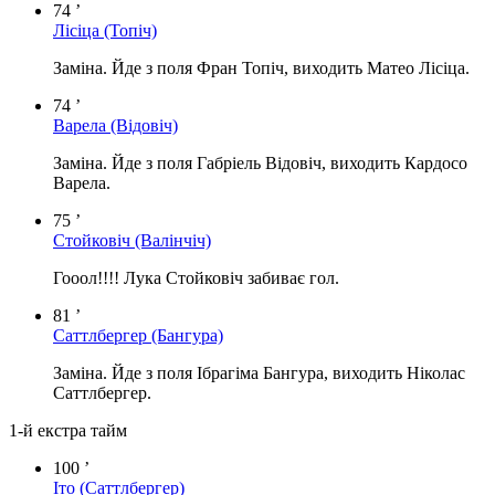
74 ’
Лісіца
(Топіч)
Заміна. Йде з поля Фран Топіч, виходить Матео Лісіца.
74 ’
Варела
(Відовіч)
Заміна. Йде з поля Габріель Відовіч, виходить Кардосо
Варела.
75 ’
Стойковіч
(Валінчіч)
Гооол!!!! Лука Стойковіч забиває гол.
81 ’
Саттлбергер
(Бангура)
Заміна. Йде з поля Ібрагіма Бангура, виходить Ніколас
Саттлбергер.
1-й екстра тайм
100 ’
Іто
(Саттлбергер)