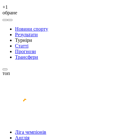
+
1
обране
Новини спорту
Результати
Турніри
Статті
Прогнози
Трансфери
топ
Ліга чемпіонів
Англія