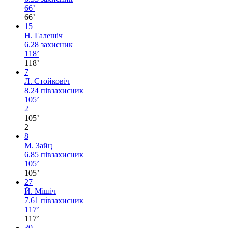
66’
66’
15
Н. Галешіч
6.28
захисник
118’
118’
7
Л. Стойковіч
8.24
півзахисник
105’
2
105’
2
8
М. Зайц
6.85
півзахисник
105’
105’
27
Й. Мішіч
7.61
півзахисник
117’
117’
30