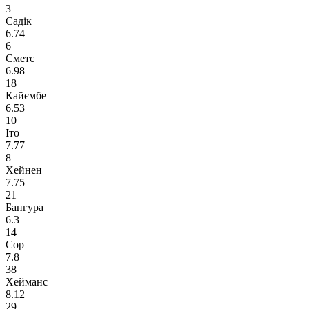
3
Садік
6.74
6
Сметс
6.98
18
Кайємбе
6.53
10
Іто
7.77
8
Хейнен
7.75
21
Бангура
6.3
14
Сор
7.8
38
Хейманс
8.12
29