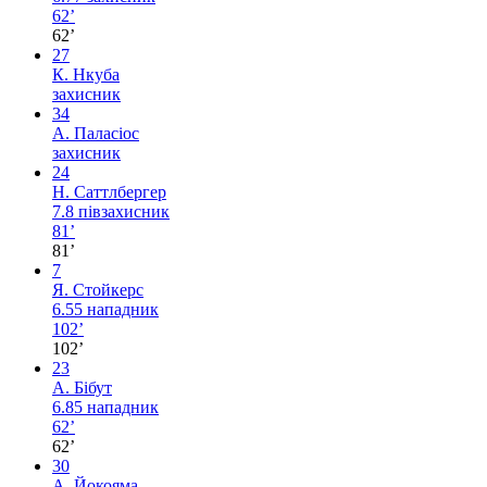
62’
62’
27
К. Нкуба
захисник
34
А. Паласіос
захисник
24
Н. Саттлбергер
7.8
півзахисник
81’
81’
7
Я. Стойкерс
6.55
нападник
102’
102’
23
А. Бібут
6.85
нападник
62’
62’
30
А. Йокояма