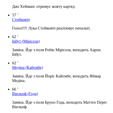
Дан Хейманс отримує жовту картку.
57 ’
Стойковіч
Гооол!!!! Лука Стойковіч реалізовує пенальті.
62 ’
Бібут
(Мірісола)
Заміна. Йде з поля Робін Мірісола, виходить Аарон
Бібут.
62 ’
Медіна
(Кайємбе)
Заміна. Йде з поля Йоріс Кайємбе, виходить Яймар
Медіна.
66 ’
Вінльоф
(Года)
Заміна. Йде з поля Бруно Года, виходить Маттео Перес
Вінльоф.