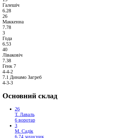
Галешіч
6.28
26
Маккенна
7.78
3
Года
6.53
40
Ліваковіч
7.38
Генк
7
4-4-2
7.1
Динамо Загреб
4-3-3
Основний склад
26
Т. Лаваль
6
воротар
3
М. Садік
6.74
захисник