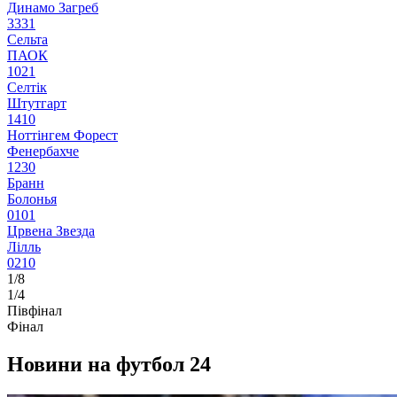
Динамо Загреб
3
3
3
1
Сельта
ПАОК
1
0
2
1
Селтік
Штутгарт
1
4
1
0
Ноттінгем Форест
Фенербахче
1
2
3
0
Бранн
Болонья
0
1
0
1
Црвена Звезда
Лілль
0
2
1
0
1/8
1/4
Півфінал
Фінал
Новини на футбол 24