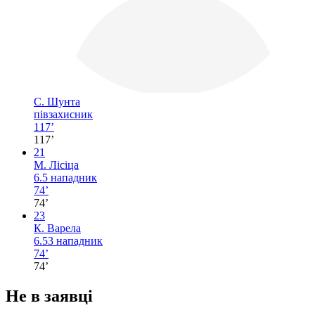
С. Шунта
півзахисник
117’
117’
21
М. Лісіца
6.5
нападник
74’
74’
23
К. Варела
6.53
нападник
74’
74’
Не в заявці