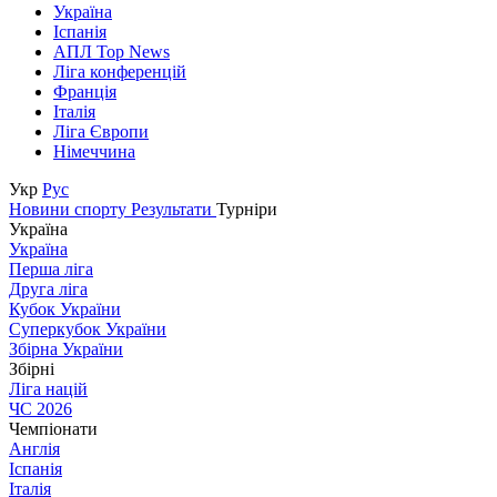
Україна
Іспанія
АПЛ Top News
Ліга конференцій
Франція
Італія
Ліга Європи
Німеччина
Укр
Рус
Новини спорту
Результати
Турніри
Україна
Україна
Перша ліга
Друга ліга
Кубок України
Суперкубок України
Збірна України
Збірні
Ліга націй
ЧС 2026
Чемпіонати
Англія
Іспанія
Італія