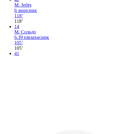
М. Зебіч
6
захисник
118’
118’
14
М. Сольдо
6.39
півзахисник
105’
105’
41