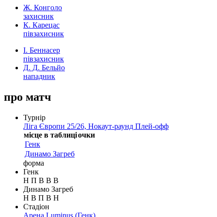
Ж. Конголо
захисник
К. Карецас
півзахисник
І. Беннасер
півзахисник
Д. Д. Бельйо
нападник
про матч
Турнір
Ліга Європи 25/26, Нокаут-раунд Плей-офф
місце в таблиці
очки
Генк
Динамо Загреб
форма
Генк
Н
П
В
В
В
Динамо Загреб
Н
В
П
В
Н
Стадіон
Арена Luminus
(Генк)