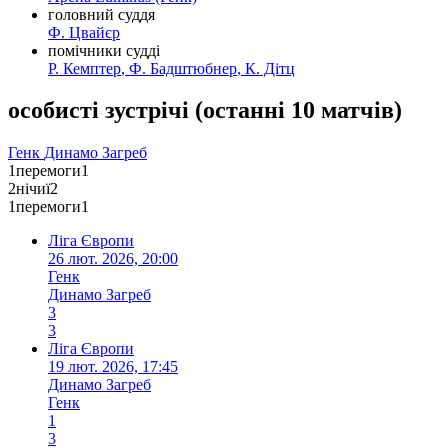
головний суддя
Ф. Цвайєр
помічники судді
Р. Кемптер
,
Ф. Бадштюбнер
,
К. Дітц
особисті зустрічі
(
останні 10 матчів
)
Генк
Динамо Загреб
1
перемоги
1
2
нічиї
2
1
перемоги
1
Ліга Європи
26 лют. 2026, 20:00
Генк
Динамо Загреб
3
3
Ліга Європи
19 лют. 2026, 17:45
Динамо Загреб
Генк
1
3