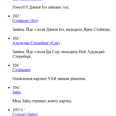
Гооол!!!! Дзюня Іто забиває гол.
102 ’
Стойкерс
(Іто)
Заміна. Йде з поля Дзюня Іто, виходить Ярне Стойкерс.
102 ’
Адедеджі-Стернберг
(Сор)
Заміна. Йде з поля Їра Сор, виходить Ной Адедеджі-
Стернберг.
104 ’
Стойковіч
Оновлення картки! VAR змінив рішення.
104 ’
Зайц
Міха Зайц отримує жовту картку.
105+1 ’
Сольдо
(Зайц)