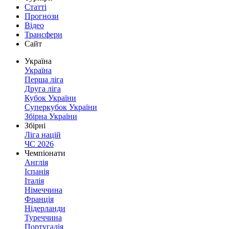
Статті
Прогнози
Відео
Трансфери
Сайт
Україна
Україна
Перша ліга
Друга ліга
Кубок України
Суперкубок України
Збірна України
Збірні
Ліга націй
ЧС 2026
Чемпіонати
Англія
Іспанія
Італія
Німеччина
Франція
Нідерланди
Туреччина
Португалія