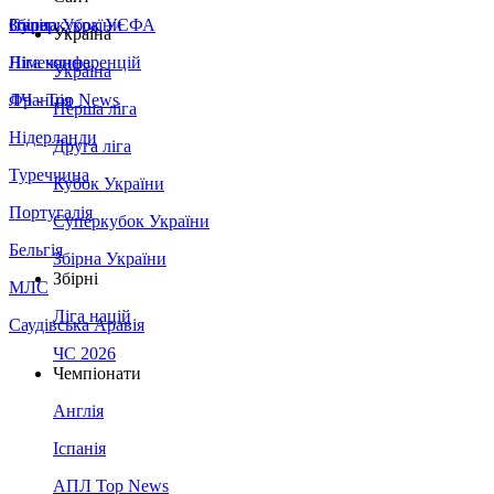
Збірна України
Італія
Суперкубок УЄФА
Україна
Німеччина
Ліга конференцій
Україна
Франція
ЛЧ - Top News
Перша ліга
Нідерланди
Друга ліга
Туреччина
Кубок України
Португалія
Суперкубок України
Бельгія
Збірна України
Збірні
МЛС
Ліга націй
Саудівська Аравія
ЧС 2026
Чемпіонати
Англія
Іспанія
АПЛ Top News