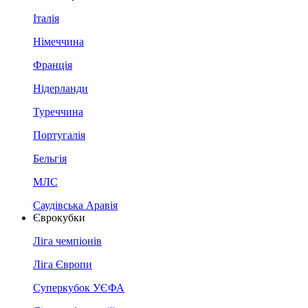
Італія
Німеччина
Франція
Нідерланди
Туреччина
Португалія
Бельгія
МЛС
Саудівська Аравія
Єврокубки
Ліга чемпіонів
Ліга Європи
Суперкубок УЄФА