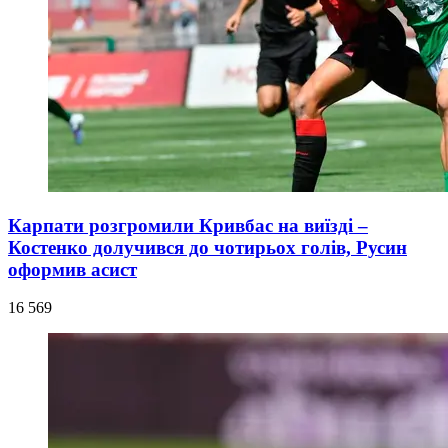
Карпати розгромили Кривбас на виїзді –
Костенко долучився до чотирьох голів, Русин
оформив асист
16 569