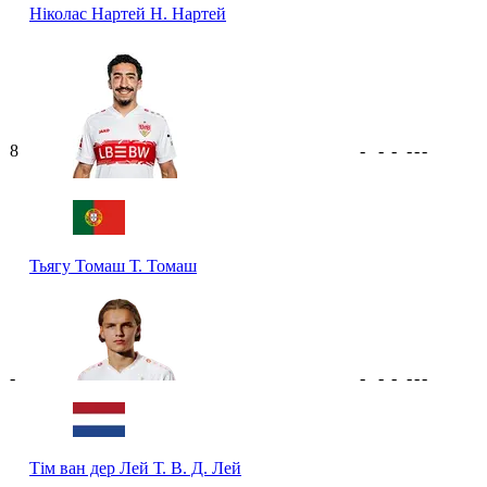
Ніколас Нартей
Н. Нартей
8
-
-
-
-
-
-
Тьягу Томаш
Т. Томаш
-
-
-
-
-
-
-
Тім ван дер Лей
Т. В. Д. Лей