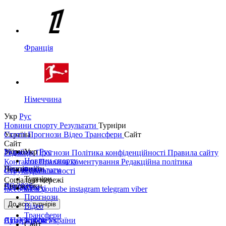
Франція
Німеччина
Укр
Рус
Новини спорту
Результати
Турніри
Україна
Статті
Прогнози
Відео
Трансфери
Сайт
Сайт
Україна
Збірні
Укр
Рус
Редакція
Прогнози
Політика конфіденційності
Правила сайту
Новини спорту
Контакти
Правила коментування
Редакційна політика
Перша ліга
Ліга націй
Чемпіонати
Результати
Структура власності
Турніри
Соціальні мережі
Друга ліга
ЧС 2026
Англія
Єврокубки
Статті
facebook
x
youtube
instagram
telegram
viber
Прогнози
Кубок України
Іспанія
Ліга чемпіонів
До всіх турнірів
Відео
Трансфери
Суперкубок України
АПЛ Top News
Ліга Європи
Сайт