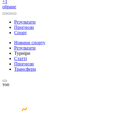
+
1
обране
Результати
Прогнози
Спорт
Новини спорту
Результати
Турніри
Статті
Прогнози
Трансфери
топ