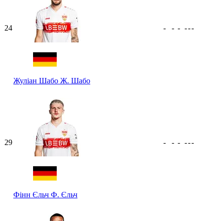
24
-
-
-
-
-
-
Жуліан Шабо
Ж. Шабо
29
-
-
-
-
-
-
Фінн Єльч
Ф. Єльч