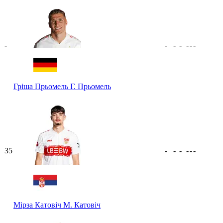
-
-
-
-
-
-
-
Гріша Прьомель
Г. Прьомель
35
-
-
-
-
-
-
Мірза Катовіч
М. Катовіч