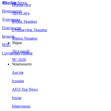
Франція
ЛЧ - Top News
Перша ліга
Нідерланди
Друга ліга
Туреччина
Кубок України
Португалія
Суперкубок України
Бельгія
Збірна України
Збірні
МЛС
Ліга націй
Саудівська Аравія
ЧС 2026
Чемпіонати
Англія
Іспанія
АПЛ Top News
Італія
Німеччина