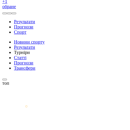
+
1
обране
Результати
Прогнози
Спорт
Новини спорту
Результати
Турніри
Статті
Прогнози
Трансфери
топ