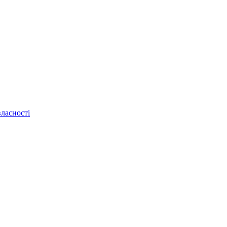
ласності