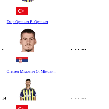
Емір Ортакая
Е. Ортакая
-
-
-
-
-
-
-
Огньен Мімович
О. Мімович
14
-
-
-
-
-
-