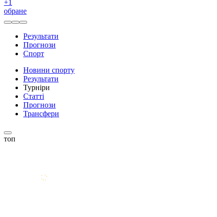
+
1
обране
Результати
Прогнози
Спорт
Новини спорту
Результати
Турніри
Статті
Прогнози
Трансфери
топ