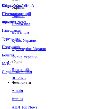
Збірна України
Італія
Суперкубок УЄФА
Україна
Німеччина
Ліга конференцій
Україна
Франція
ЛЧ - Top News
Перша ліга
Нідерланди
Друга ліга
Туреччина
Кубок України
Португалія
Суперкубок України
Бельгія
Збірна України
Збірні
МЛС
Ліга націй
Саудівська Аравія
ЧС 2026
Чемпіонати
Англія
Іспанія
АПЛ Top News