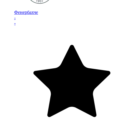
Фенербахче
-
-