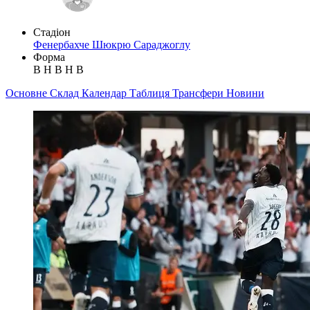
Стадіон
Фенербахче Шюкрю Сараджоглу
Форма
В
Н
В
Н
В
Основне
Склад
Календар
Таблиця
Трансфери
Новини