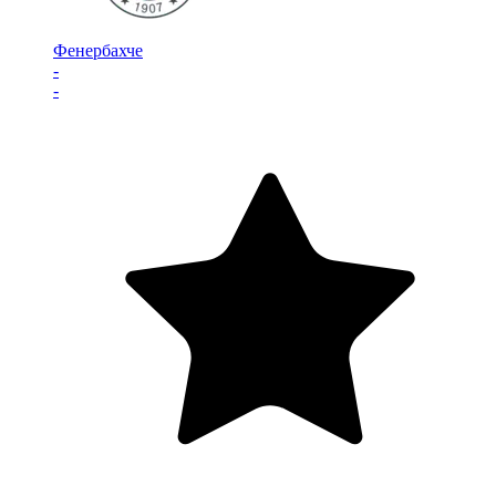
Фенербахче
-
-