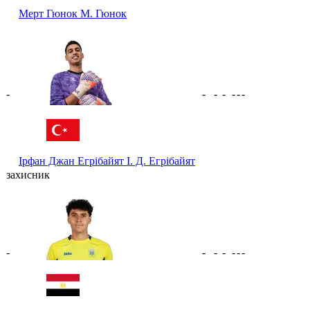
Мерт Гюнок
М. Гюнок
-
-
-
-
-
-
-
Ірфан Джан Егрібайят
І. Д. Егрібайят
захисник
-
-
-
-
-
-
-