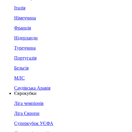
Італія
Німеччина
Франція
Нідерланди
Туреччина
Португалія
Бельгія
МЛС
Саудівська Аравія
Єврокубки
Ліга чемпіонів
Ліга Європи
Суперкубок УЄФА