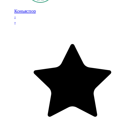
Коньяспор
-
-