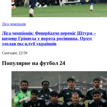
Ліга чемпіонів
Ліга чемпіонів: Фенербахче переміг Штурм –
шедевр Грінвуда у ворота росіянина, Орхус
здолав екс-клуб українців
Сьогодні, 22:59
Популярне на футбол 24