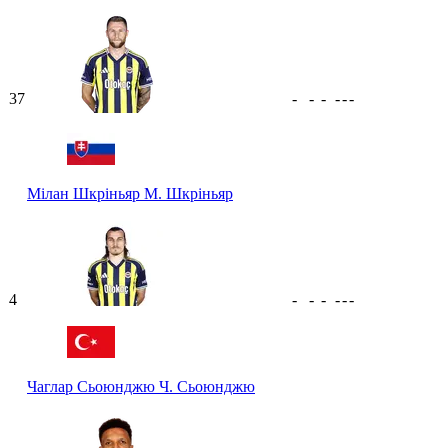
37
-
-
-
-
-
-
Мілан Шкріньяр
М. Шкріньяр
4
-
-
-
-
-
-
Чаглар Сьоюнджю
Ч. Сьоюнджю