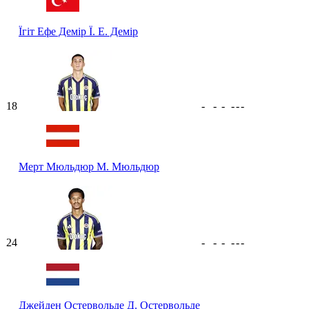
Їгіт Ефе Демір
Ї. Е. Демір
18
-
-
-
-
-
-
Мерт Мюльдюр
М. Мюльдюр
24
-
-
-
-
-
-
Джейден Остервольде
Д. Остервольде