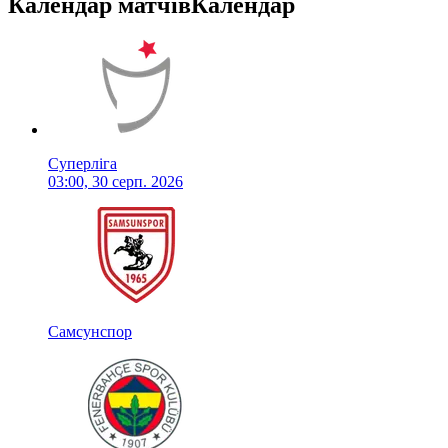
Календар матчів
Календар
Суперліга
03:00, 30 серп. 2026
Самсунспор