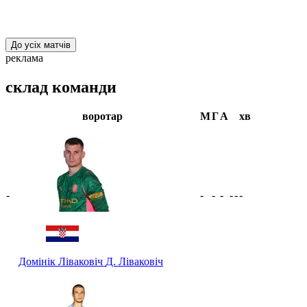
До усіх матчів
реклама
склад команди
воротар
М
Г
А
хв
-
-
-
-
-
-
-
Домінік Ліваковіч
Д. Ліваковіч