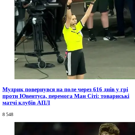
Мудрик повернувся на поле через 616 днів у грі
проти Ювентуса, перемога Ман Сіті: товариські
матчі клубів АПЛ
8 548