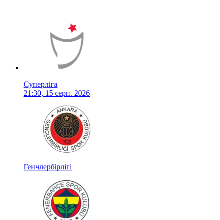
Суперліга
21:30, 15 серп. 2026
Генчлербірлігі