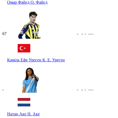
Омар Файєд
О. Файєд
67
-
-
-
-
-
-
Каміль Ефе Уреген
К. Е. Уреген
-
-
-
-
-
-
-
Натан Аке
Н. Аке