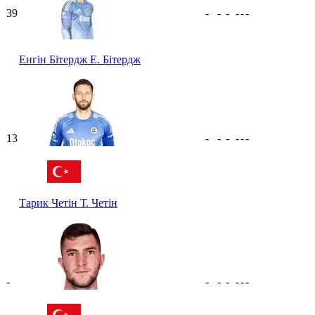
39
-
-
-
-
-
-
Енгін Бітердж
Е. Бітердж
13
-
-
-
-
-
-
Тарик Четін
Т. Четін
-
-
-
-
-
-
-