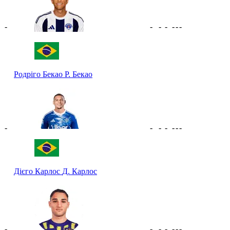
-
-
-
-
-
-
-
Родріго Бекао
Р. Бекао
-
-
-
-
-
-
-
Дієго Карлос
Д. Карлос
-
-
-
-
-
-
-