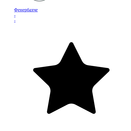
Фенербахче
-
-