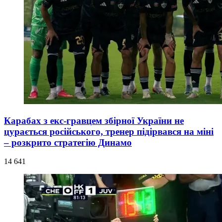
Карабах з екс-гравцем збірної України не
цурається російського, тренер підірвався на міні
– розкрито стратегію Динамо
14 641