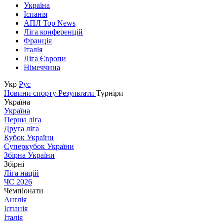
Україна
Іспанія
АПЛ Top News
Ліга конференцій
Франція
Італія
Ліга Європи
Німеччина
Укр
Рус
Новини спорту
Результати
Турніри
Україна
Україна
Перша ліга
Друга ліга
Кубок України
Суперкубок України
Збірна України
Збірні
Ліга націй
ЧС 2026
Чемпіонати
Англія
Іспанія
Італія