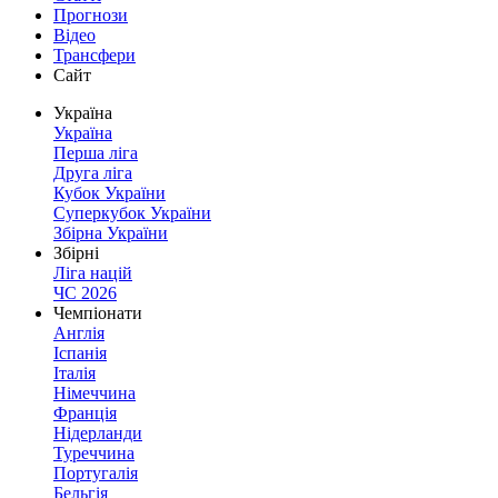
Прогнози
Відео
Трансфери
Сайт
Україна
Україна
Перша ліга
Друга ліга
Кубок України
Суперкубок України
Збірна України
Збірні
Ліга націй
ЧС 2026
Чемпіонати
Англія
Іспанія
Італія
Німеччина
Франція
Нідерланди
Туреччина
Португалія
Бельгія