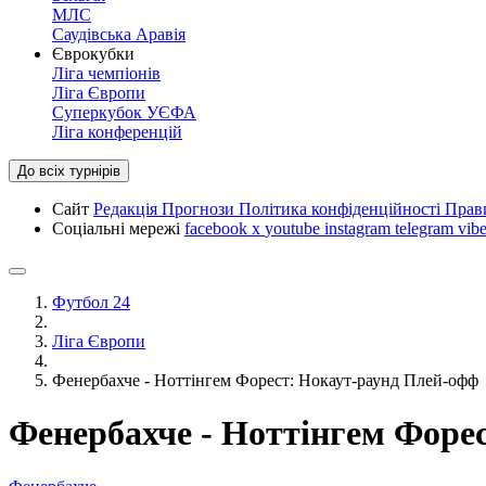
МЛС
Саудівська Аравія
Єврокубки
Ліга чемпіонів
Ліга Європи
Суперкубок УЄФА
Ліга конференцій
До всіх турнірів
Сайт
Редакція
Прогнози
Політика конфіденційності
Прав
Соціальні мережі
facebook
x
youtube
instagram
telegram
vibe
Футбол 24
Ліга Європи
Фенербахче - Ноттінгем Форест: Нокаут-раунд Плей-офф
Фенербахче - Ноттінгем Форе