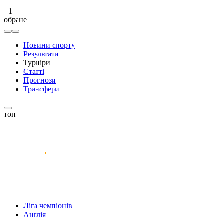
+
1
обране
Новини спорту
Результати
Турніри
Статті
Прогнози
Трансфери
топ
Ліга чемпіонів
Англія