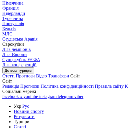
Німеччина
Франція
Нідерланди
Туреччина
Португалія
Бельгія
МЛС
Саудівська Аравія
Єврокубки
Ліга чемпіонів
Ліга Європи
Суперкубок УЄФА
Ліга конференцій
До всіх турнірів
Статті
Прогнози
Відео
Трансфери
Сайт
Сайт
Редакція
Прогнози
Політика конфіденційності
Правила сайту
К
Соціальні мережі
facebook
x
youtube
instagram
telegram
viber
Укр
Рус
Новини спорту
Результати
Турніри
Статті