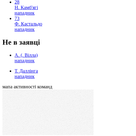
28
Н. Камб'ягі
нападник
73
Ф. Кастальдо
нападник
Не в заявці
А. (. Вілла)
нападник
Т. Даллінга
нападник
мапа активності команд