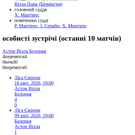
Вілла Парк
(Бірмінгем)
головний суддя
Х. Мартінес
помічники судді
Р. Мартінес
,
І. Серайн
,
Х. Монтеро
особисті зустрічі
(
останні 10 матчів
)
Астон Вілла
Болонья
4
перемоги
4
0
нічиї
0
0
перемоги
0
Ліга Європи
16 квіт. 2026, 19:00
Астон Вілла
Болонья
4
0
Ліга Європи
09 квіт. 2026, 19:00
Болонья
Астон Вілла
1