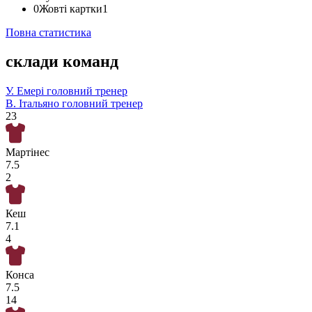
0
Жовті картки
1
Повна статистика
склади команд
У. Емері
головний тренер
В. Італьяно
головний тренер
23
Мартінес
7.5
2
Кеш
7.1
4
Конса
7.5
14