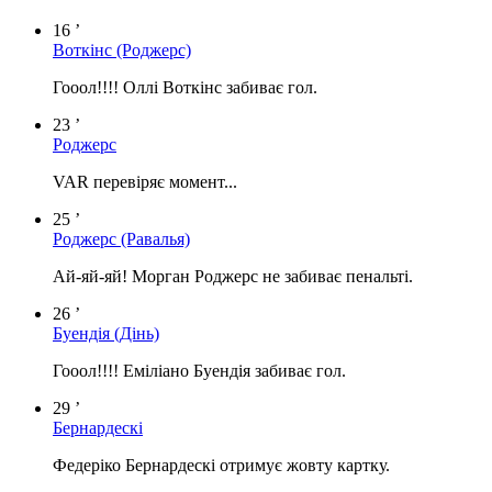
16 ’
Воткінс
(Роджерс)
Гооол!!!! Оллі Воткінс забиває гол.
23 ’
Роджерс
VAR перевіряє момент...
25 ’
Роджерс
(Равалья)
Ай-яй-яй! Морган Роджерс не забиває пенальті.
26 ’
Буендія
(Дінь)
Гооол!!!! Еміліано Буендія забиває гол.
29 ’
Бернардескі
Федеріко Бернардескі отримує жовту картку.