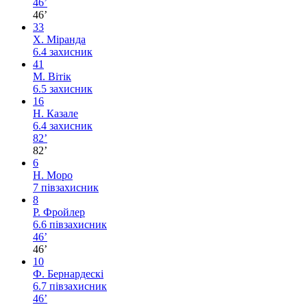
46’
46’
33
Х. Міранда
6.4
захисник
41
М. Вітік
6.5
захисник
16
Н. Казале
6.4
захисник
82’
82’
6
Н. Моро
7
півзахисник
8
Р. Фройлер
6.6
півзахисник
46’
46’
10
Ф. Бернардескі
6.7
півзахисник
46’