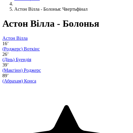
Астон Вілла - Болонья: Чвертьфінал
Астон Вілла - Болонья
Астон Вілла
16’
(Роджерс)
Воткінс
26’
(Дінь)
Буендія
39’
(Макгінн)
Роджерс
89’
(Абрахам)
Конса