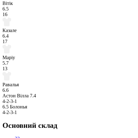
Вітік
6.5
16
Казале
6.4
17
Маріу
5.7
13
Равалья
6.6
Астон Вілла
7.4
4-2-3-1
6.5
Болонья
4-2-3-1
Основний склад