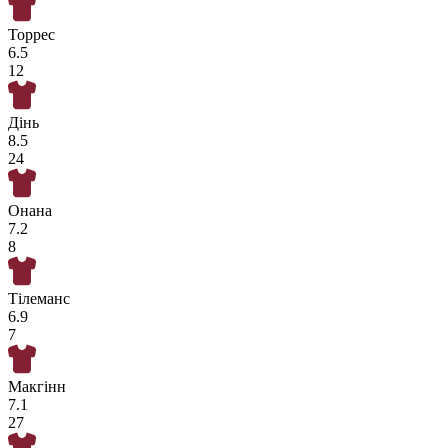
Торрес
6.5
12
Дінь
8.5
24
Онана
7.2
8
Тілеманс
6.9
7
Макгінн
7.1
27