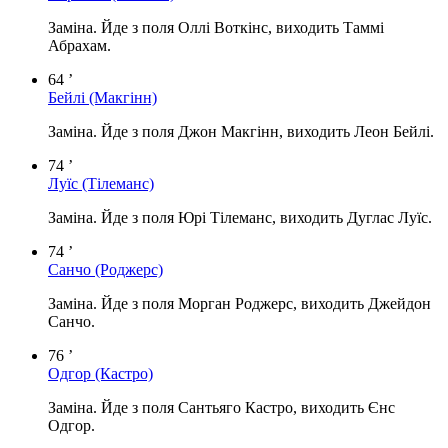
Заміна. Йде з поля Оллі Воткінс, виходить Таммі
Абрахам.
64 ’
Бейлі
(Макгінн)
Заміна. Йде з поля Джон Макгінн, виходить Леон Бейлі.
74 ’
Луїс
(Тілеманс)
Заміна. Йде з поля Юрі Тілеманс, виходить Дуглас Луїс.
74 ’
Санчо
(Роджерс)
Заміна. Йде з поля Морган Роджерс, виходить Джейдон
Санчо.
76 ’
Одгор
(Кастро)
Заміна. Йде з поля Сантьяго Кастро, виходить Єнс
Одгор.