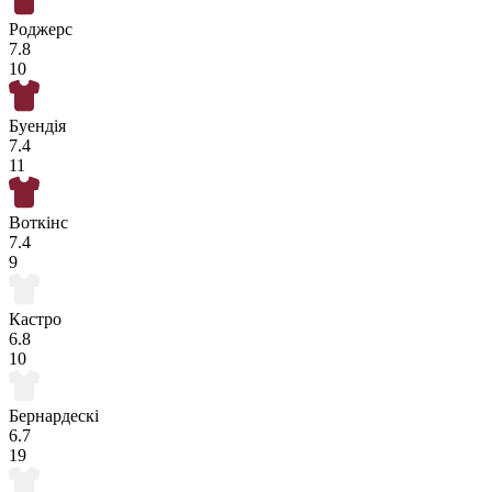
Роджерс
7.8
10
Буендія
7.4
11
Воткінс
7.4
9
Кастро
6.8
10
Бернардескі
6.7
19