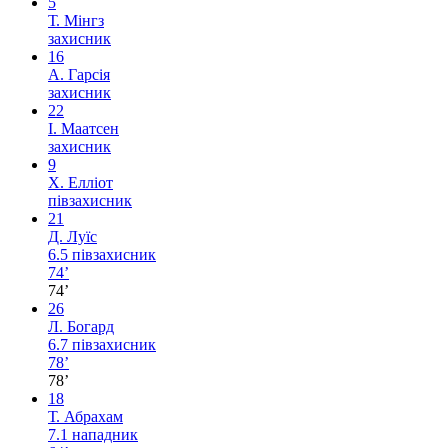
5
Т. Мінгз
захисник
16
А. Гарсія
захисник
22
І. Маатсен
захисник
9
Х. Елліот
півзахисник
21
Д. Луїс
6.5
півзахисник
74’
74’
26
Л. Богард
6.7
півзахисник
78’
78’
18
Т. Абрахам
7.1
нападник