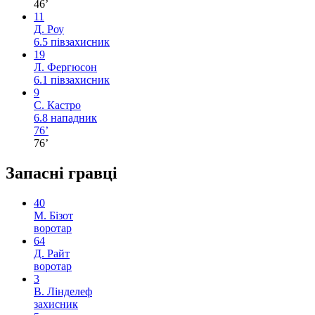
46’
11
Д. Роу
6.5
півзахисник
19
Л. Фергюсон
6.1
півзахисник
9
С. Кастро
6.8
нападник
76’
76’
Запасні гравці
40
М. Бізот
воротар
64
Д. Райт
воротар
3
В. Лінделеф
захисник