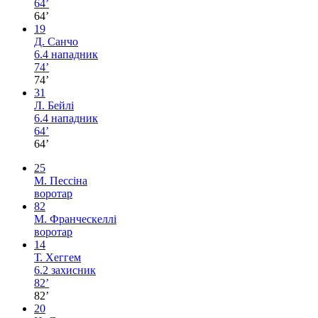
64’
64’
19
Д. Санчо
6.4
нападник
74’
74’
31
Л. Бейлі
6.4
нападник
64’
64’
25
М. Пессіна
воротар
82
М. Франческеллі
воротар
14
Т. Хеггем
6.2
захисник
82’
82’
20