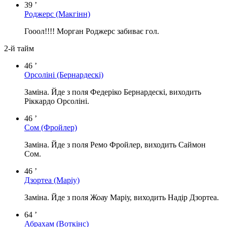
39 ’
Роджерс
(Макгінн)
Гооол!!!! Морган Роджерс забиває гол.
2-й тайм
46 ’
Орсоліні
(Бернардескі)
Заміна. Йде з поля Федеріко Бернардескі, виходить
Ріккардо Орсоліні.
46 ’
Сом
(Фройлер)
Заміна. Йде з поля Ремо Фройлер, виходить Саймон
Сом.
46 ’
Дзортеа
(Маріу)
Заміна. Йде з поля Жоау Маріу, виходить Надір Дзортеа.
64 ’
Абрахам
(Воткінс)