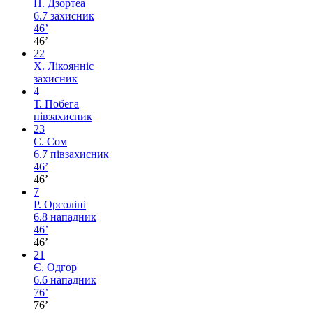
Н. Дзортеа
6.7
захисник
46’
46’
22
Х. Лікоянніс
захисник
4
Т. Побега
півзахисник
23
С. Сом
6.7
півзахисник
46’
46’
7
Р. Орсоліні
6.8
нападник
46’
46’
21
Є. Одгор
6.6
нападник
76’
76’