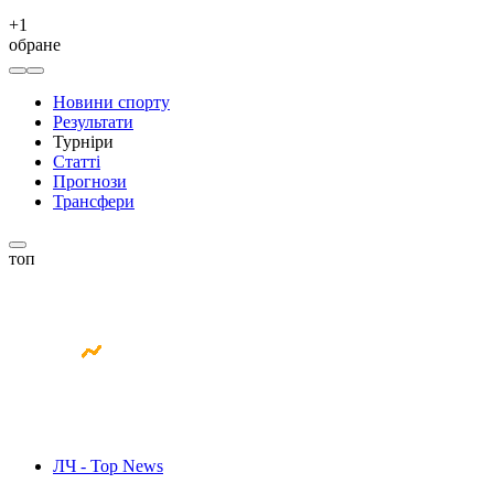
+
1
обране
Новини спорту
Результати
Турніри
Статті
Прогнози
Трансфери
топ
ЛЧ - Top News