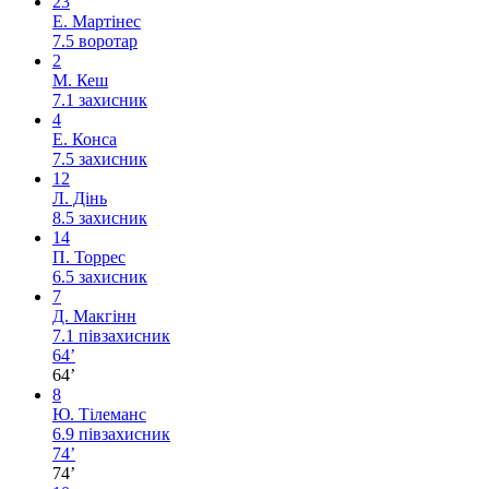
23
Е. Мартінес
7.5
воротар
2
М. Кеш
7.1
захисник
4
Е. Конса
7.5
захисник
12
Л. Дінь
8.5
захисник
14
П. Торрес
6.5
захисник
7
Д. Макгінн
7.1
півзахисник
64’
64’
8
Ю. Тілеманс
6.9
півзахисник
74’
74’