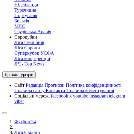
Нідерланди
Туреччина
Португалія
Бельгія
МЛС
Саудівська Аравія
Єврокубки
Ліга чемпіонів
Ліга Європи
Суперкубок УЄФА
Ліга конференцій
ЛЧ - Top News
До всіх турнірів
Сайт
Редакція
Прогнози
Політика конфіденційності
Правила сайту
Контакти
Правила коментування
Соціальні мережі
facebook
x
youtube
instagram
telegram
viber
Футбол 24
Ліга Європи