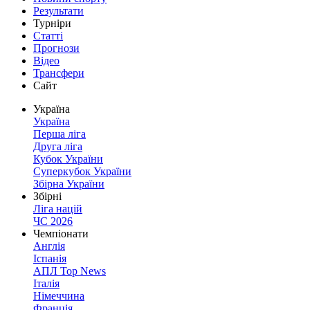
Результати
Турніри
Статті
Прогнози
Відео
Трансфери
Сайт
Україна
Україна
Перша ліга
Друга ліга
Кубок України
Суперкубок України
Збірна України
Збірні
Ліга націй
ЧС 2026
Чемпіонати
Англія
Іспанія
АПЛ Top News
Італія
Німеччина
Франція