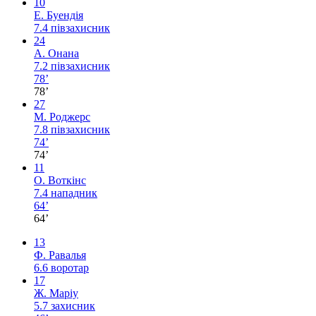
10
Е. Буендія
7.4
півзахисник
24
А. Онана
7.2
півзахисник
78’
78’
27
М. Роджерс
7.8
півзахисник
74’
74’
11
О. Воткінс
7.4
нападник
64’
64’
13
Ф. Равалья
6.6
воротар
17
Ж. Маріу
5.7
захисник