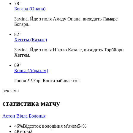
78 ’
Богард
(Онана)
Заміна. Йде з поля Амаду Онана, виходить Ламаре
Богард.
82 ’
Хеггем
(Казале)
Заміна. Йде з поля Ніколо Казале, виходить Торбйорн
Хеггем.
89 ’
Конса
(Абрахам)
Гооол!!!! Езрі Конса забиває гол.
реклама
статистика матчу
Астон Вілла
Болонья
46%
Відсоток володіння м’ячем
54%
4
Кутові
2