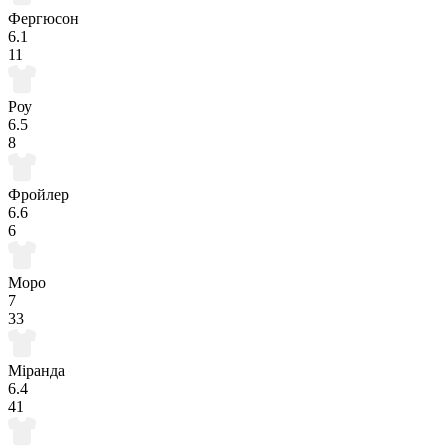
Фергюсон
6.1
11
Роу
6.5
8
Фройлер
6.6
6
Моро
7
33
Міранда
6.4
41