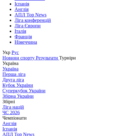
Іспанія
Англія
АПЛ Top News
Ліга конференцій
Ліга Європи
Італія
Франція
Німеччина
Укр
Рус
Новини спорту
Результати
Турніри
Україна
Україна
Перша ліга
Друга ліга
Кубок України
Суперкубок України
Збірна України
Збірні
Ліга націй
ЧС 2026
Чемпіонати
Англія
Іспанія
АПЛ Top News