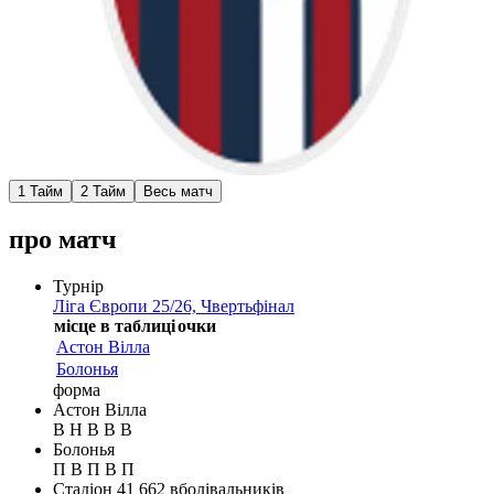
1 Тайм
2 Тайм
Весь матч
про матч
Турнір
Ліга Європи 25/26, Чвертьфінал
місце в таблиці
очки
Астон Вілла
Болонья
форма
Астон Вілла
В
Н
В
В
В
Болонья
П
В
П
В
П
Стадіон
41 662
вболівальників