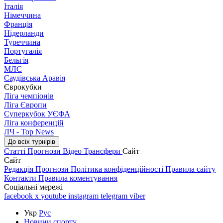
Італія
Німеччина
Франція
Нідерланди
Туреччина
Португалія
Бельгія
МЛС
Саудівська Аравія
Єврокубки
Ліга чемпіонів
Ліга Європи
Суперкубок УЄФА
Ліга конференцій
ЛЧ - Top News
До всіх турнірів
Статті
Прогнози
Відео
Трансфери
Сайт
Сайт
Редакція
Прогнози
Політика конфіденційності
Правила сайту
Контакти
Правила коментування
Соціальні мережі
facebook
x
youtube
instagram
telegram
viber
Укр
Рус
Новини спорту