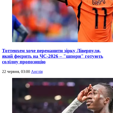
Тоттенхем хоче переманити зірку Ліверпуля,
який феєрить на ЧС-2026 – "шпори" готують
солідну пропозицію
22 червня, 03:00
Англія