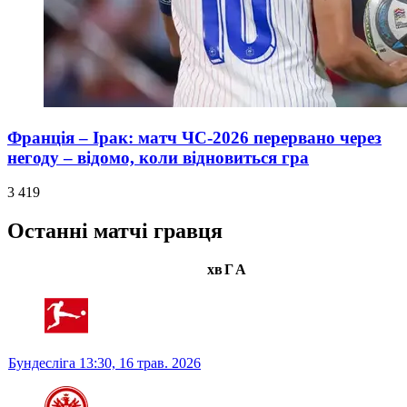
Франція – Ірак: матч ЧС-2026 перервано через
негоду – відомо, коли відновиться гра
3 419
Останні матчі гравця
хв
Г
А
Бундесліга
13:30,
16 трав. 2026