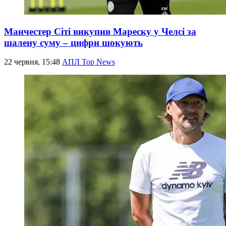
Манчестер Сіті викупив Мареску у Челсі за
шалену суму – цифри шокують
22 червня, 15:48
АПЛ Top News