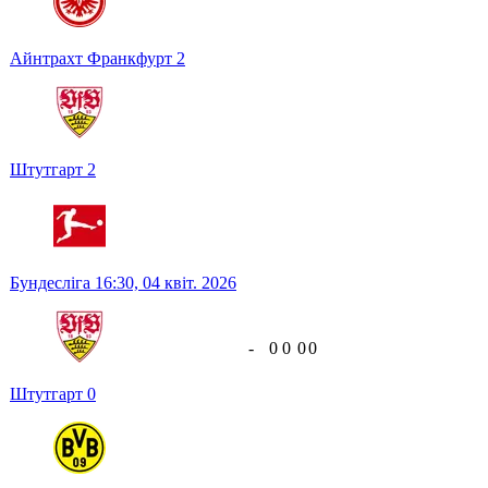
Айнтрахт Франкфурт
2
Штутгарт
2
Бундесліга
16:30,
04 квіт. 2026
-
0
0
0
0
Штутгарт
0