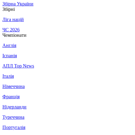
Збірна України
Збірні
Ліга націй
ЧС 2026
Чемпіонати
Англія
Іспанія
АПЛ Top News
Італія
Німеччина
Франція
Нідерланди
Туреччина
Португалія