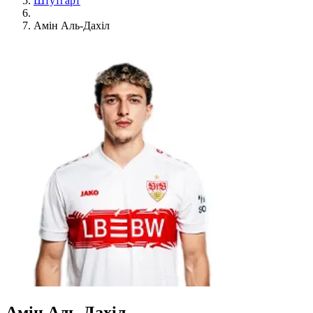
Штутгарт
Амін Аль-Дахіл
Амін Аль-Дахіл