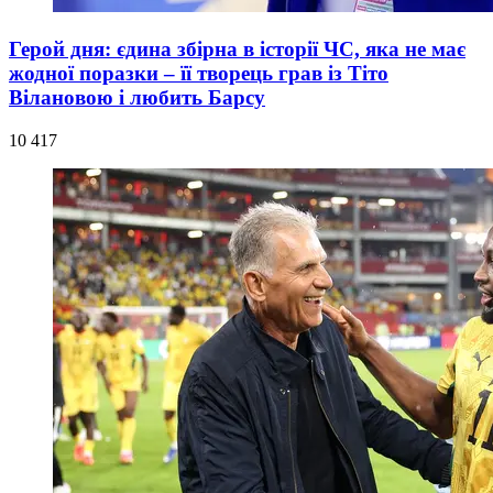
Герой дня: єдина збірна в історії ЧС, яка не має
жодної поразки – її творець грав із Тіто
Вілановою і любить Барсу
10 417