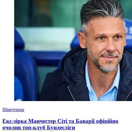
Німеччина
Екс-зірка Манчестер Сіті та Баварії офіційно
очолив топ-клуб Бундесліги