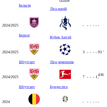
Бельгія
Ліга націй
2024/2025
-
-
-
-
-
-
Бернлі
Кубок Англії
2024/2025
3
-
-
-
-
93
ʼ
Штутгарт
Ліга чемпіонів
436
2024/2025
7
-
-
-
1
ʼ
Штутгарт
Бундесліга
2024
-
-
-
-
-
-