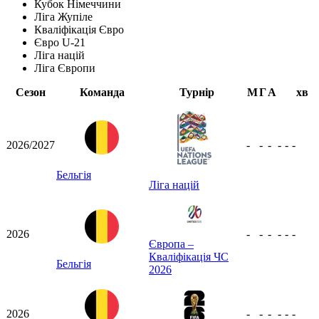
Кубок Німеччини
Ліга Жупіле
Кваліфікація Євро
Євро U-21
Ліга націй
Ліга Європи
Сезон
Команда
Турнір
М
Г
А
хв
2026/2027
-
-
-
-
-
-
Бельгія
Ліга націй
2026
-
-
-
-
-
-
Європа –
Кваліфікація ЧС
Бельгія
2026
2026
-
-
-
-
-
-