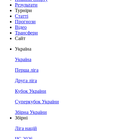
Результати
Турніри
Статті
Прогнози
Відео
Трансфери
Сайт
Україна
Україна
Перша ліга
Друга ліга
Кубок України
Суперкубок України
Збірна України
Збірні
Ліга націй
ЧС 2026