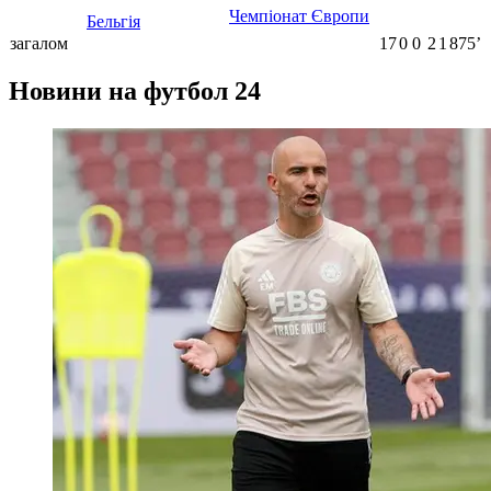
Чемпіонат Європи
Бельгія
загалом
17
0
0
2
1
875ʼ
Новини на футбол 24