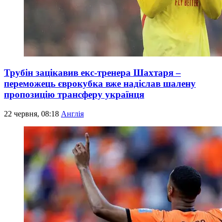
Трубін зацікавив екс-тренера Шахтаря –
переможець єврокубка вже надіслав шалену
пропозицію трансферу українця
22 червня, 08:18
Англія