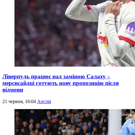
Ліверпуль працює над заміною Салаху –
мерсисайдці готують нову пропозицію після
відмови
21 червня, 16:04
Англія