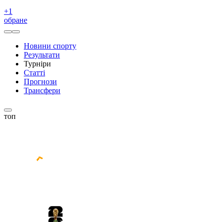
+
1
обране
Новини спорту
Результати
Турніри
Статті
Прогнози
Трансфери
топ