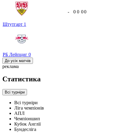
-
0
0
0
0
Штутгарт
1
РБ Лейпциг
0
До усіх матчів
реклама
Статистика
Всі турніри
Всі турніри
Ліга чемпіонів
АПЛ
Чемпіоншип
Кубок Англії
Бундесліга