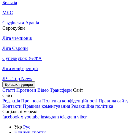
Бельгія
МЛС
Саудівська Аравія
Єврокубки
Ліга чемпіонів
Ліга Європи
Суперкубок УЄФА
Ліга конференцій
ЛЧ - Top News
До всіх турнірів
Статті
Прогнози
Відео
Трансфери
Сайт
Сайт
Редакція
Прогнози
Політика конфіденційності
Правила сайту
Контакти
Правила коментування
Редакційна політика
Соціальні мережі
facebook
x
youtube
instagram
telegram
viber
Укр
Рус
Новини спорту