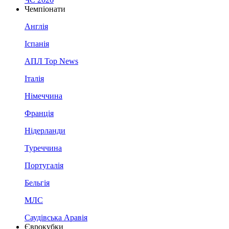
Чемпіонати
Англія
Іспанія
АПЛ Top News
Італія
Німеччина
Франція
Нідерланди
Туреччина
Португалія
Бельгія
МЛС
Саудівська Аравія
Єврокубки