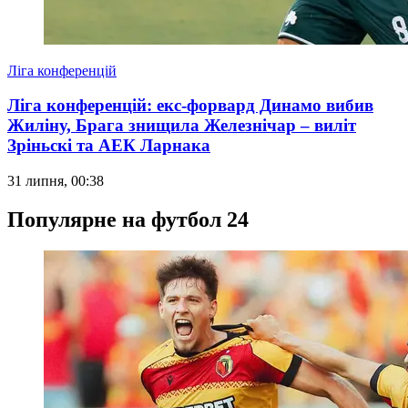
Ліга конференцій
Ліга конференцій: екс-форвард Динамо вибив
Жиліну, Брага знищила Железнічар – виліт
Зріньскі та АЕК Ларнака
31 липня, 00:38
Популярне на футбол 24