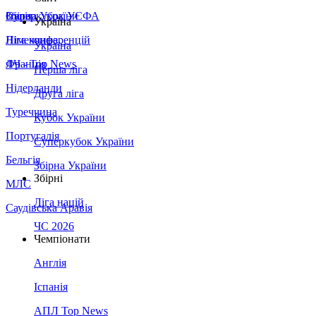
Збірна України
Італія
Суперкубок УЄФА
Україна
Німеччина
Ліга конференцій
Україна
Франція
ЛЧ - Top News
Перша ліга
Нідерланди
Друга ліга
Туреччина
Кубок України
Португалія
Суперкубок України
Бельгія
Збірна України
Збірні
МЛС
Ліга націй
Саудівська Аравія
ЧС 2026
Чемпіонати
Англія
Іспанія
АПЛ Top News