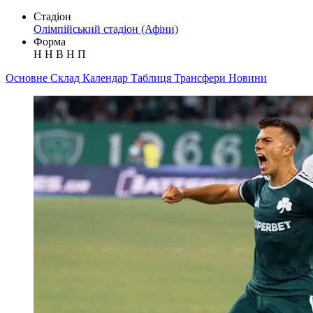
Стадіон
Олімпійський стадіон (Афіни)
Форма
Н
Н
В
Н
П
Основне
Склад
Календар
Таблиця
Трансфери
Новини