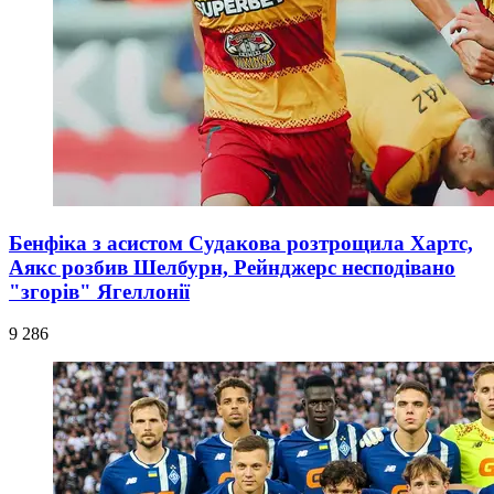
Бенфіка з асистом Судакова розтрощила Хартс,
Аякс розбив Шелбурн, Рейнджерс несподівано
"згорів" Ягеллонії
9 286