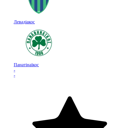
Левадіакос
Панатінаїкос
-
-