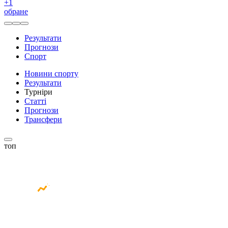
+
1
обране
Результати
Прогнози
Спорт
Новини спорту
Результати
Турніри
Статті
Прогнози
Трансфери
топ