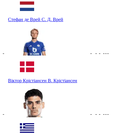
Стефан де Врей
С. Д. Врей
-
-
-
-
-
-
-
Віктор Крістіансен
В. Крістіансен
-
-
-
-
-
-
-