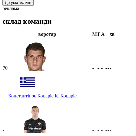
До усіх матчів
реклама
склад команди
воротар
М
Г
А
хв
70
-
-
-
-
-
-
Константінос Коцаріс
К. Коцаріс
-
-
-
-
-
-
-