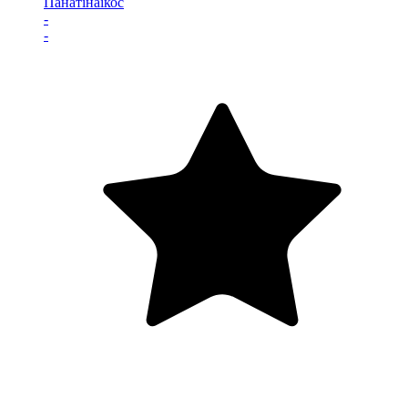
Панатінаїкос
-
-