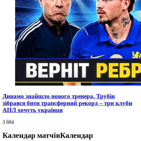
Динамо знайшло нового тренера, Трубін
зібрався бити трансферний рекорд – три клуби
АПЛ хочуть українця
3 684
Календар матчів
Календар