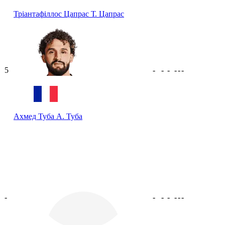
Тріантафіллос Цапрас
Т. Цапрас
5
-
-
-
-
-
-
Ахмед Туба
А. Туба
-
-
-
-
-
-
-