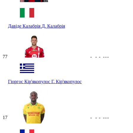
Давіде Калабрія
Д. Калабрія
77
-
-
-
-
-
-
Гіоргос Кір'якопулос
Г. Кір'якопулос
17
-
-
-
-
-
-