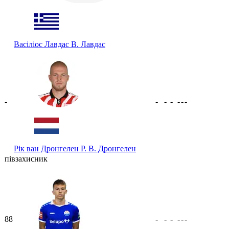
Васіліос Лавдас
В. Лавдас
-
-
-
-
-
-
-
Рік ван Дронгелен
Р. В. Дронгелен
півзахисник
88
-
-
-
-
-
-