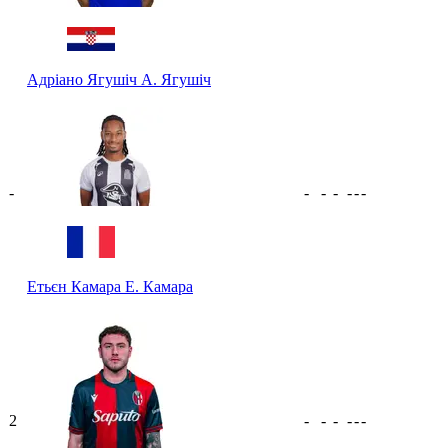
Адріано Ягушіч
А. Ягушіч
-
-
-
-
-
-
-
Етьєн Камара
Е. Камара
2
-
-
-
-
-
-