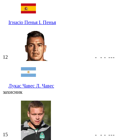
Ігнасіо Пенья
І. Пенья
12
-
-
-
-
-
-
Лукас Чавес
Л. Чавес
захисник
15
-
-
-
-
-
-