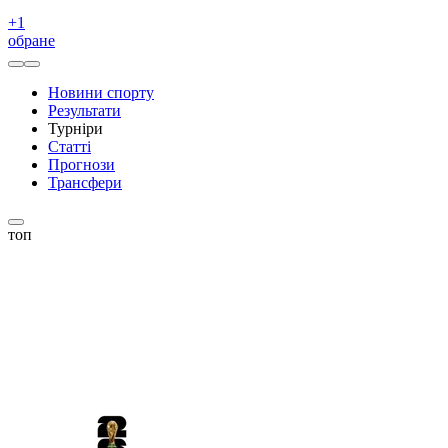
+
1
обране
Новини спорту
Результати
Турніри
Статті
Прогнози
Трансфери
топ