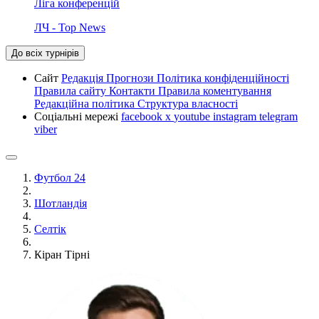
Ліга конференцій
ЛЧ - Top News
До всіх турнірів
Сайт
Редакція
Прогнози
Політика конфіденційності
Правила сайту
Контакти
Правила коментування
Редакційна політика
Структура власності
Соціальні мережі
facebook
x
youtube
instagram
telegram
viber
Футбол 24
Шотландія
Селтік
Кіран Тірні