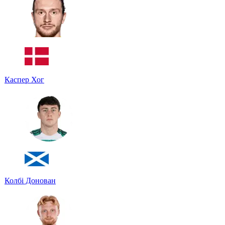
Каспер Хог
Колбі Донован