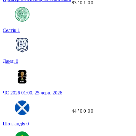
83
ʼ
0
1
0
0
Селтік
1
Данді
0
ЧС 2026
01:00,
25 черв. 2026
44
ʼ
0
0
0
0
Шотландія
0