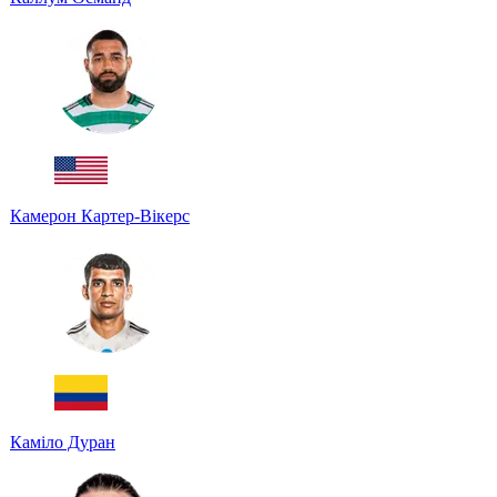
Камерон Картер-Вікерс
Каміло Дуран