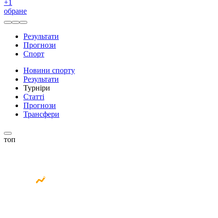
+
1
обране
Результати
Прогнози
Спорт
Новини спорту
Результати
Турніри
Статті
Прогнози
Трансфери
топ