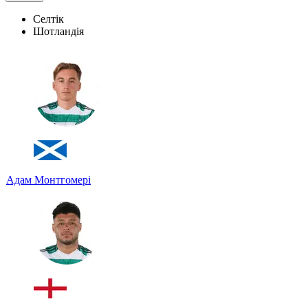
Селтік
Шотландія
Адам Монтгомері