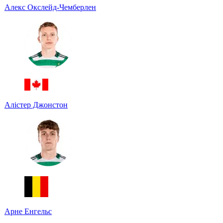
Алекс Окслейд-Чемберлен
Алістер Джонстон
Арне Енгельс