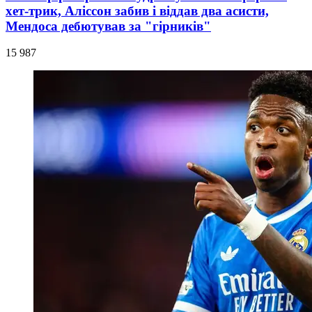
хет-трик, Аліссон забив і віддав два асисти,
Мендоса дебютував за "гірників"
15 987