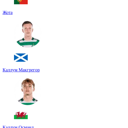
Жота
Каллум Макгрегор
Каллум Османд