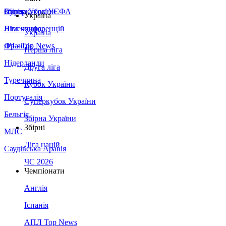
Збірна України
Італія
Суперкубок УЄФА
Україна
Німеччина
Ліга конференцій
Україна
Франція
ЛЧ - Top News
Перша ліга
Нідерланди
Друга ліга
Туреччина
Кубок України
Португалія
Суперкубок України
Бельгія
Збірна України
Збірні
МЛС
Ліга націй
Саудівська Аравія
ЧС 2026
Чемпіонати
Англія
Іспанія
АПЛ Top News