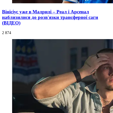
Вінісіус уже в Мадриді – Реал і Арсенал
наблизилися до розв'язки трансферної саги
(ВІДЕО)
2 874