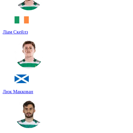
Ліам Скейлз
Люк Маккован