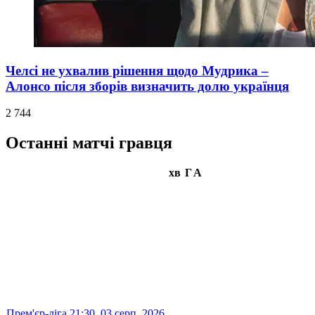
Челсі не ухвалив рішення щодо Мудрика –
Алонсо після зборів визначить долю українця
2 744
Останні матчі гравця
хв
Г
А
Прем'єр-ліга
21:30,
03 серп. 2026