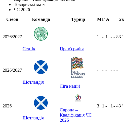
Товариські матчі
ЧС 2026
Сезон
Команда
Турнір
М
Г
А
хв
2026/2027
1
-
1
-
-
83
ʼ
Селтік
Прем'єр-ліга
2026/2027
-
-
-
-
-
-
Шотландія
Ліга націй
2026
3
1
-
1
-
43
ʼ
Європа –
Кваліфікація ЧС
Шотландія
2026