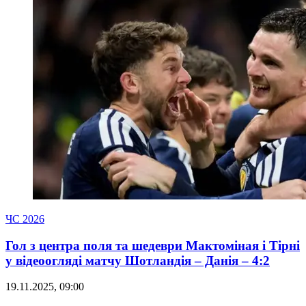
ЧС 2026
Гол з центра поля та шедеври Мактоміная і Тірні
у відеоогляді матчу Шотландія – Данія – 4:2
19.11.2025, 09:00