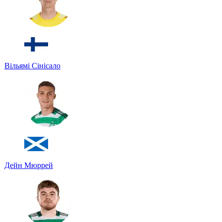
Вільямі Сінісало
Дейн Мюррей