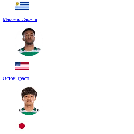
Марсело Сараччі
Остон Трасті