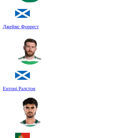
Джеймс Форрест
Ентоні Ралстон