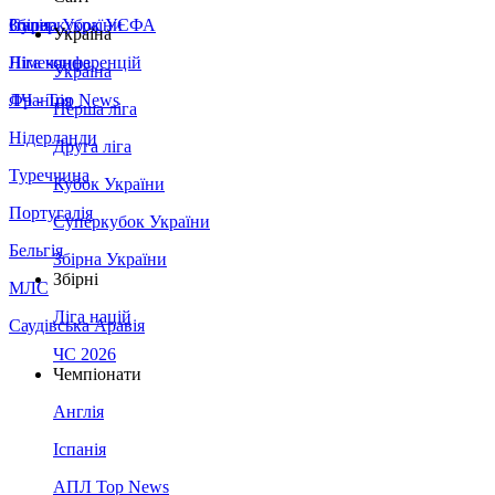
Збірна України
Італія
Суперкубок УЄФА
Україна
Німеччина
Ліга конференцій
Україна
Франція
ЛЧ - Top News
Перша ліга
Нідерланди
Друга ліга
Туреччина
Кубок України
Португалія
Суперкубок України
Бельгія
Збірна України
Збірні
МЛС
Ліга націй
Саудівська Аравія
ЧС 2026
Чемпіонати
Англія
Іспанія
АПЛ Top News