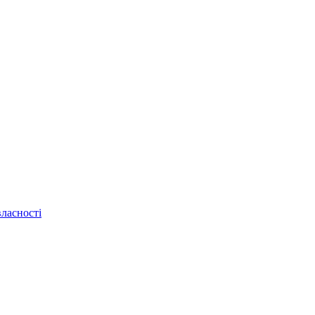
ласності