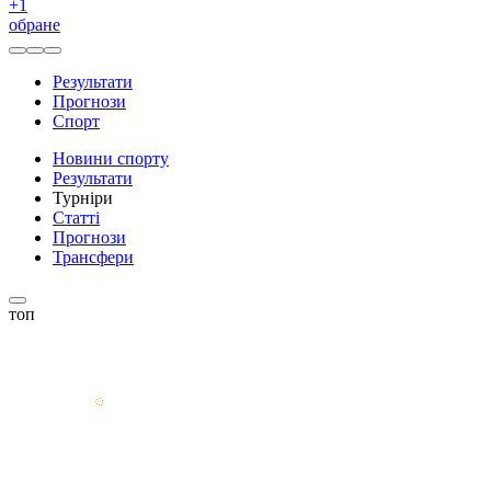
+
1
обране
Результати
Прогнози
Спорт
Новини спорту
Результати
Турніри
Статті
Прогнози
Трансфери
топ