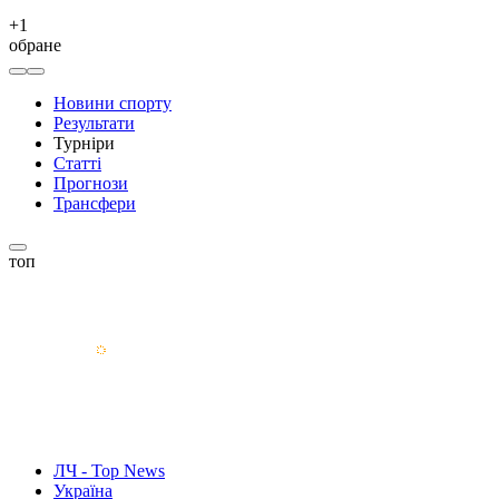
+
1
обране
Новини спорту
Результати
Турніри
Статті
Прогнози
Трансфери
топ
ЛЧ - Top News
Україна