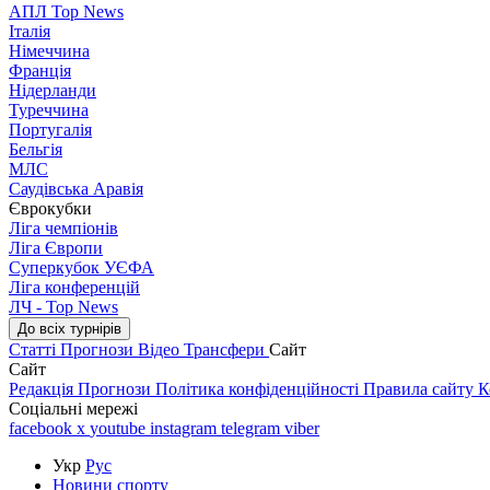
АПЛ Top News
Італія
Німеччина
Франція
Нідерланди
Туреччина
Португалія
Бельгія
МЛС
Саудівська Аравія
Єврокубки
Ліга чемпіонів
Ліга Європи
Суперкубок УЄФА
Ліга конференцій
ЛЧ - Top News
До всіх турнірів
Статті
Прогнози
Відео
Трансфери
Сайт
Сайт
Редакція
Прогнози
Політика конфіденційності
Правила сайту
К
Соціальні мережі
facebook
x
youtube
instagram
telegram
viber
Укр
Рус
Новини спорту