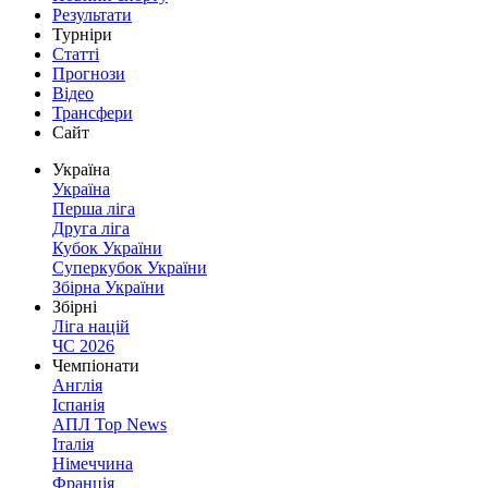
Результати
Турніри
Статті
Прогнози
Відео
Трансфери
Сайт
Україна
Україна
Перша ліга
Друга ліга
Кубок України
Суперкубок України
Збірна України
Збірні
Ліга націй
ЧС 2026
Чемпіонати
Англія
Іспанія
АПЛ Top News
Італія
Німеччина
Франція