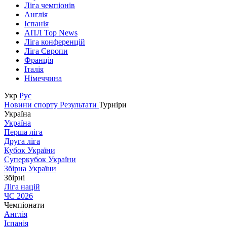
Ліга чемпіонів
Англія
Іспанія
АПЛ Top News
Ліга конференцій
Ліга Європи
Франція
Італія
Німеччина
Укр
Рус
Новини спорту
Результати
Турніри
Україна
Україна
Перша ліга
Друга ліга
Кубок України
Суперкубок України
Збірна України
Збірні
Ліга націй
ЧС 2026
Чемпіонати
Англія
Іспанія