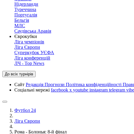
Нідерланди
Туреччина
Португалія
Бельгія
МЛС
Саудівська Аравія
Єврокубки
Ліга чемпіонів
Ліга Європи
Суперкубок УЄФА
Ліга конференцій
ЛЧ - Top News
До всіх турнірів
Сайт
Редакція
Прогнози
Політика конфіденційності
Прав
Соціальні мережі
facebook
x
youtube
instagram
telegram
vibe
Футбол 24
Ліга Європи
Рома - Болонья: 8-й фінал