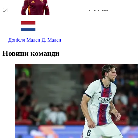
14
-
-
-
-
-
-
Доніелл Мален
Д. Мален
Новини команди