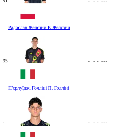
91
-
-
-
-
-
-
Радослав Желєзни
Р. Желєзни
95
-
-
-
-
-
-
П'єрлуїджі Голліні
П. Голліні
-
-
-
-
-
-
-