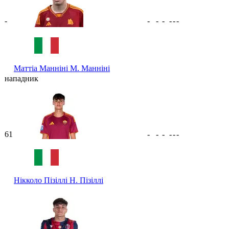
-
-
-
-
-
-
-
Маттіа Манніні
М. Манніні
нападник
61
-
-
-
-
-
-
Нікколо Пізіллі
Н. Пізіллі