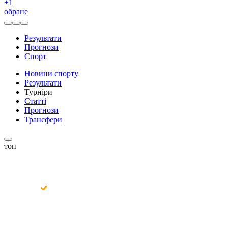
+
1
обране
Результати
Прогнози
Спорт
Новини спорту
Результати
Турніри
Статті
Прогнози
Трансфери
топ