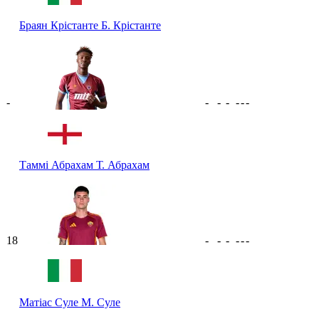
Браян Крістанте
Б. Крістанте
-
-
-
-
-
-
-
Таммі Абрахам
Т. Абрахам
18
-
-
-
-
-
-
Матіас Суле
М. Суле