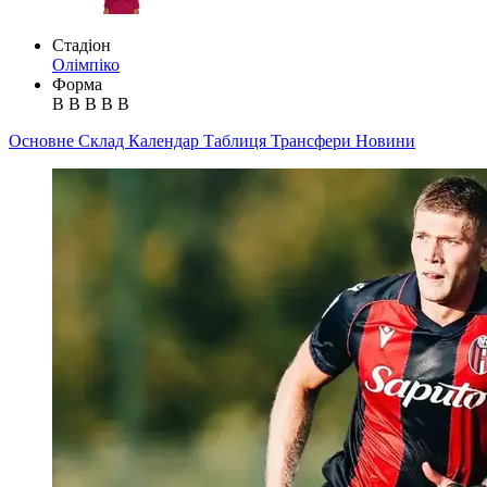
Стадіон
Олімпіко
Форма
В
В
В
В
В
Основне
Склад
Календар
Таблиця
Трансфери
Новини