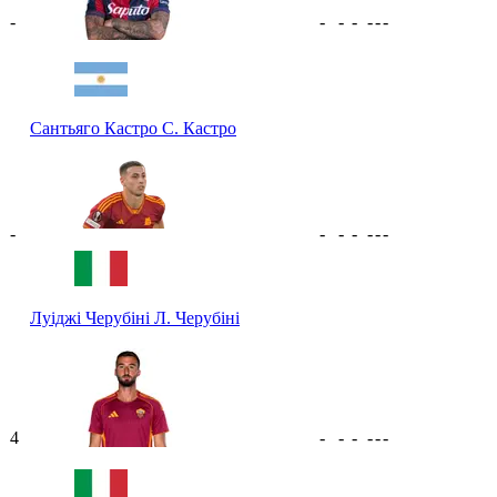
-
-
-
-
-
-
-
Сантьяго Кастро
С. Кастро
-
-
-
-
-
-
-
Луіджі Черубіні
Л. Черубіні
4
-
-
-
-
-
-