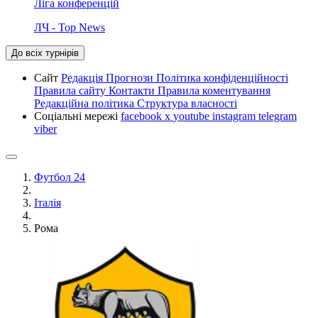
Ліга конференцій
ЛЧ - Top News
До всіх турнірів
Сайт
Редакція
Прогнози
Політика конфіденційності
Правила сайту
Контакти
Правила коментування
Редакційна політика
Структура власності
Соціальні мережі
facebook
x
youtube
instagram
telegram
viber
Футбол 24
Італія
Рома