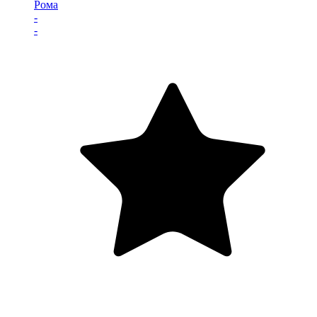
Рома
-
-