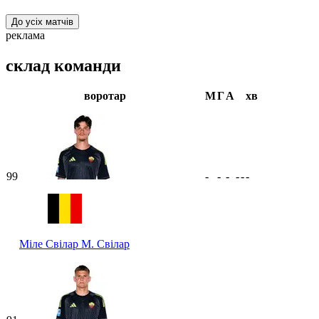
До усіх матчів
реклама
склад команди
воротар
М
Г
А
хв
99
-
-
-
-
-
-
Міле Свілар
М. Свілар