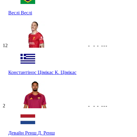
Веслі
Веслі
12
-
-
-
-
-
-
Константінос Цімікас
К. Цімікас
2
-
-
-
-
-
-
Девайн Ренш
Д. Ренш