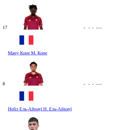
17
-
-
-
-
-
-
Ману Коне
М. Коне
8
-
-
-
-
-
-
Нейл Ель-Айнауї
Н. Ель-Айнауї