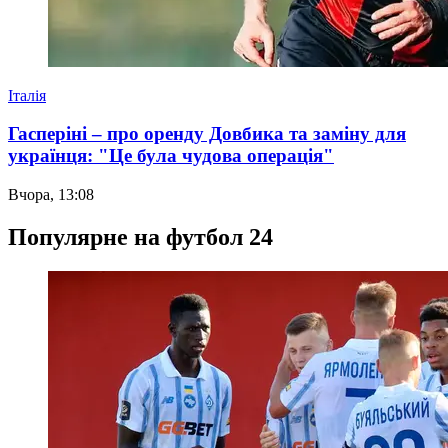
Італія
Гасперіні – про оренду Довбика та заміну для
українця: "Це була чудова операція"
Вчора, 13:08
Популярне на футбол 24