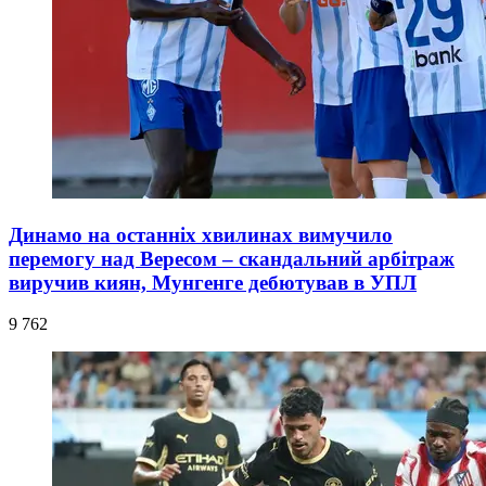
Динамо на останніх хвилинах вимучило
перемогу над Вересом – скандальний арбітраж
виручив киян, Мунгенге дебютував в УПЛ
9 762