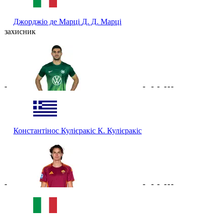
Джорджіо де Марці
Д. Д. Марці
захисник
-
-
-
-
-
-
-
Константінос Кулієракіс
К. Кулієракіс
-
-
-
-
-
-
-