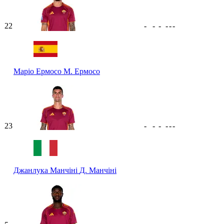
22
-
-
-
-
-
-
Маріо Ермосо
М. Ермосо
23
-
-
-
-
-
-
Джанлука Манчіні
Д. Манчіні