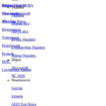
Збірна України
Італія
Суперкубок УЄФА
Україна
Німеччина
Ліга конференцій
Україна
Франція
ЛЧ - Top News
Перша ліга
Нідерланди
Друга ліга
Туреччина
Кубок України
Португалія
Суперкубок України
Бельгія
Збірна України
Збірні
МЛС
Ліга націй
Саудівська Аравія
ЧС 2026
Чемпіонати
Англія
Іспанія
АПЛ Top News