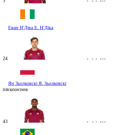
5
-
-
-
-
-
-
Еван Н'Діка
Е. Н'Діка
24
-
-
-
-
-
-
Ян Зьолковскі
Я. Зьолковскі
півзахисник
43
-
-
-
-
-
-