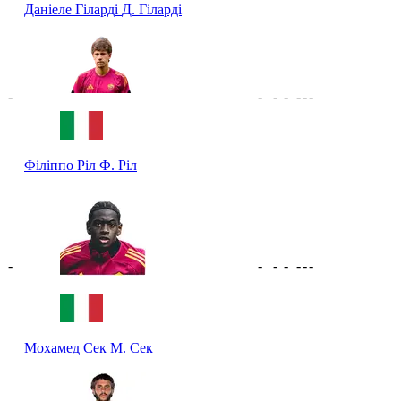
Даніеле Гіларді
Д. Гіларді
-
-
-
-
-
-
-
Філіппо Ріл
Ф. Ріл
-
-
-
-
-
-
-
Мохамед Сек
М. Сек