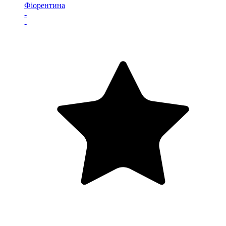
Фіорентина
-
-