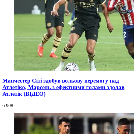
Манчестер Сіті здобув вольову перемогу над
Атлетіко, Марсель з ефектними голами здолав
Атлетік (ВІДЕО)
6 908